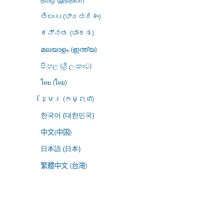
తెలుగు (భారతదేశం)
ಕನ್ನಡ (ಭಾರತ)
മലയാളം (ഇന്ത്യ)
සිංහල (ශ්‍රී ලංකාව)
ไทย (ไทย)
ខ្មែរ (កម្ពុជា)
한국어 (대한민국)
中文(中国)
日本語 (日本)
繁體中文 (台灣)