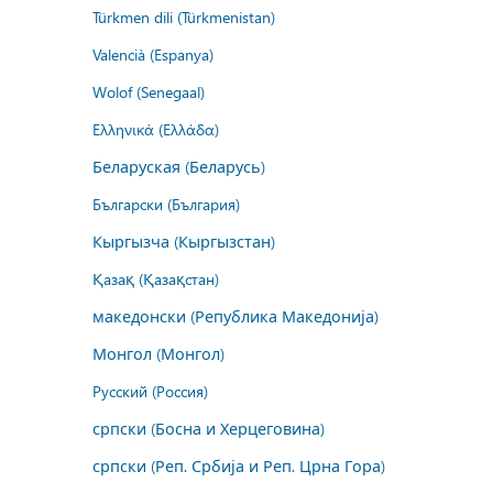
Türkmen dili (Türkmenistan)
Valencià (Espanya)
Wolof (Senegaal)
Ελληνικά (Ελλάδα)
Беларуская (Беларусь)
Български (България)
Кыргызча (Кыргызстан)
Қазақ (Қазақстан)
македонски (Република Македонија)
Монгол (Монгол)
Русский (Россия)
српски (Босна и Херцеговина)
српски (Реп. Србија и Реп. Црна Гора)