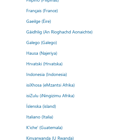
Français (France)
Gaeilge (Éire)
Gàidhlig (An Rìoghachd Aonaichte)
Galego (Galego)
Hausa (Najeriya)
Hrvatski (Hrvatska)
Indonesia (Indonesia)
isiXhosa (eMzantsi Afrika)
isiZulu (iNingizimu Afrika)
Íslenska (ísland)
Italiano (Italia)
K'iche' (Guatemala)
Kinyarwanda (U Rwanda)