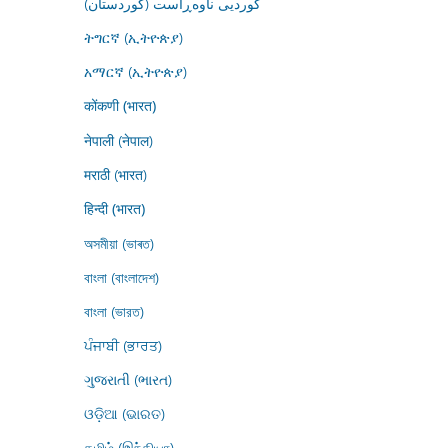
کوردیی ناوەڕاست (کوردستان)
ትግርኛ (ኢትዮጵያ)
አማርኛ (ኢትዮጵያ)
कोंकणी (भारत)
नेपाली (नेपाल)
मराठी (भारत)
हिन्दी (भारत)
অসমীয়া (ভাৰত)
বাংলা (বাংলাদেশ)
বাংলা (ভারত)
ਪੰਜਾਬੀ (ਭਾਰਤ)
ગુજરાતી (ભારત)
ଓଡ଼ିଆ (ଭାରତ)
தமிழ் (இந்தியா)