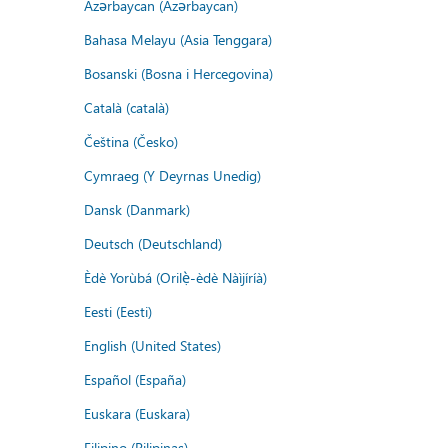
Azərbaycan (Azərbaycan)
Bahasa Melayu (Asia Tenggara)
Bosanski (Bosna i Hercegovina)
Català (català)
Čeština (Česko)
Cymraeg (Y Deyrnas Unedig)
Dansk (Danmark)
Deutsch (Deutschland)
Èdè Yorùbá (Orilẹ̀-èdè Nàìjíríà)
Eesti (Eesti)
English (United States)
Español (España)
Euskara (Euskara)
Filipino (Pilipinas)