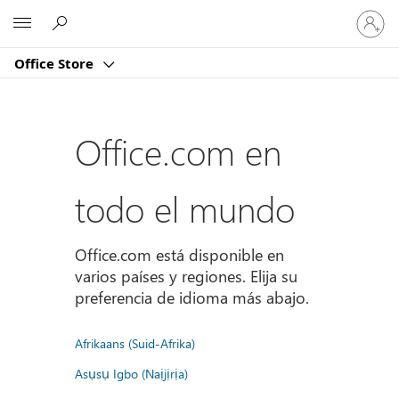
Iniciar
Microsoft
sesión
en
Office Store
tu
cuenta
Office.com en
todo el mundo
Office.com está disponible en
varios países y regiones. Elija su
preferencia de idioma más abajo.
Afrikaans (Suid-Afrika)
Asụsụ Igbo (Naịjịrịa)