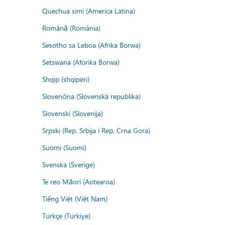
Quechua simi (America Latina)
Română (România)
Sesotho sa Leboa (Afrika Borwa)
Setswana (Aforika Borwa)
Shqip (shqipëri)
Slovenčina (Slovenská republika)
Slovenski (Slovenija)
Srpski (Rep. Srbija i Rep. Crna Gora)
Suomi (Suomi)
Svenska (Sverige)
Te reo Māori (Aotearoa)
Tiếng Việt (Việt Nam)
Türkçe (Türkiye)