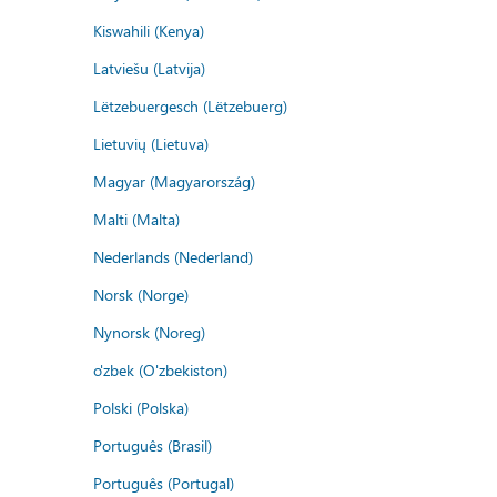
Kiswahili (Kenya)
Latviešu (Latvija)
Lëtzebuergesch (Lëtzebuerg)
Lietuvių (Lietuva)
Magyar (Magyarország)
Malti (Malta)
Nederlands (Nederland)
Norsk (Norge)
Nynorsk (Noreg)
o'zbek (O'zbekiston)
Polski (Polska)
Português (Brasil)
Português (Portugal)