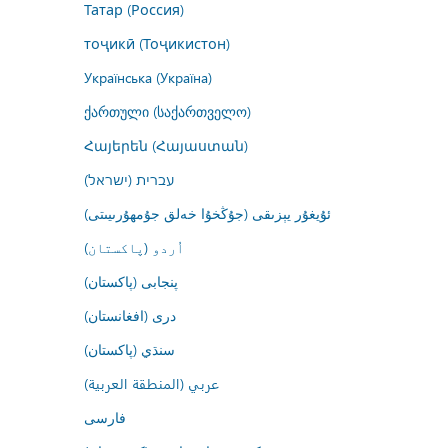
Татар (Россия)
тоҷикӣ (Тоҷикистон)
Українська (Україна)
ქართული (საქართველო)
Հայերեն (Հայաստան)
עברית (ישראל)
ئۇيغۇر يېزىقى (جۇڭخۇا خەلق جۇمھۇرىيىتى)
اُردو (پاکستان)
پنجابی (پاکستان)
درى (افغانستان)
سنڌي (پاکستان)
عربي (المنطقة العربية)
فارسى