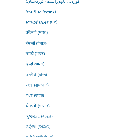
کوردیی ناوەڕاست (کوردستان)
ትግርኛ (ኢትዮጵያ)
አማርኛ (ኢትዮጵያ)
कोंकणी (भारत)
नेपाली (नेपाल)
मराठी (भारत)
हिन्दी (भारत)
অসমীয়া (ভাৰত)
বাংলা (বাংলাদেশ)
বাংলা (ভারত)
ਪੰਜਾਬੀ (ਭਾਰਤ)
ગુજરાતી (ભારત)
ଓଡ଼ିଆ (ଭାରତ)
தமிழ் (இந்தியா)