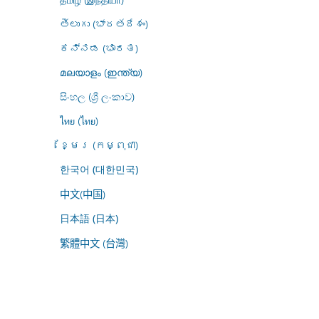
తెలుగు (భారతదేశం)
ಕನ್ನಡ (ಭಾರತ)
മലയാളം (ഇന്ത്യ)
සිංහල (ශ්‍රී ලංකාව)
ไทย (ไทย)
ខ្មែរ (កម្ពុជា)
한국어 (대한민국)
中文(中国)
日本語 (日本)
繁體中文 (台灣)