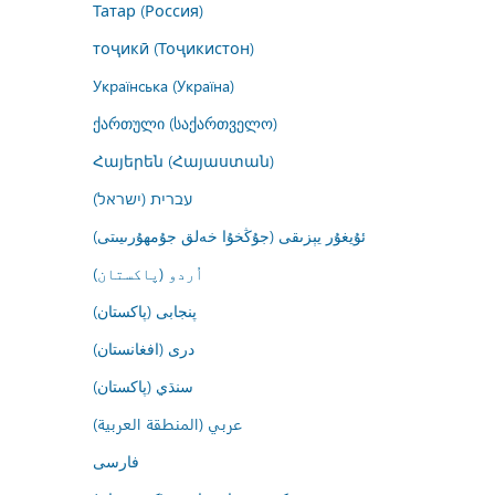
Татар (Россия)
тоҷикӣ (Тоҷикистон)
Українська (Україна)
ქართული (საქართველო)
Հայերեն (Հայաստան)
עברית (ישראל)
ئۇيغۇر يېزىقى (جۇڭخۇا خەلق جۇمھۇرىيىتى)
اُردو (پاکستان)
پنجابی (پاکستان)
درى (افغانستان)
سنڌي (پاکستان)
عربي (المنطقة العربية)
فارسى