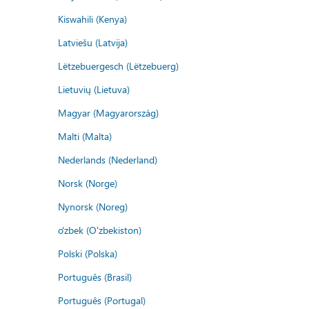
Kiswahili (Kenya)
Latviešu (Latvija)
Lëtzebuergesch (Lëtzebuerg)
Lietuvių (Lietuva)
Magyar (Magyarország)
Malti (Malta)
Nederlands (Nederland)
Norsk (Norge)
Nynorsk (Noreg)
o'zbek (O'zbekiston)
Polski (Polska)
Português (Brasil)
Português (Portugal)