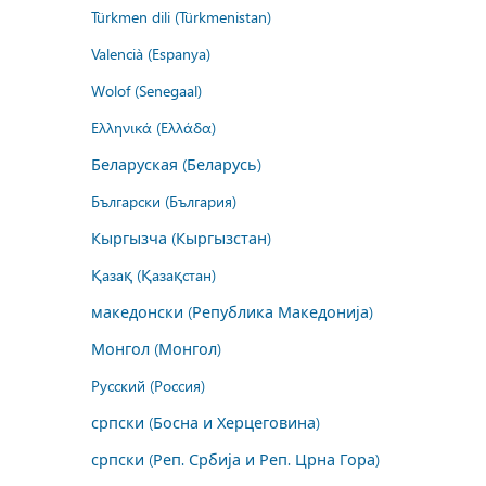
Türkmen dili (Türkmenistan)
Valencià (Espanya)
Wolof (Senegaal)
Ελληνικά (Ελλάδα)
Беларуская (Беларусь)
Български (България)
Кыргызча (Кыргызстан)
Қазақ (Қазақстан)
македонски (Република Македонија)
Монгол (Монгол)
Русский (Россия)
српски (Босна и Херцеговина)
српски (Реп. Србија и Реп. Црна Гора)