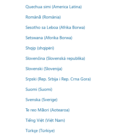
Quechua simi (America Latina)
Română (România)
Sesotho sa Leboa (Afrika Borwa)
Setswana (Aforika Borwa)
Shqip (shqipëri)
Slovenčina (Slovenská republika)
Slovenski (Slovenija)
Srpski (Rep. Srbija i Rep. Crna Gora)
Suomi (Suomi)
Svenska (Sverige)
Te reo Māori (Aotearoa)
Tiếng Việt (Việt Nam)
Türkçe (Türkiye)