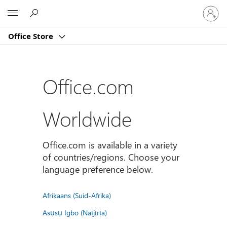
Sign
Microsoft
in
to
Office Store
your
account
Office.com
Worldwide
Office.com is available in a variety
of countries/regions. Choose your
language preference below.
Afrikaans (Suid-Afrika)
Asụsụ Igbo (Naịjịrịa)