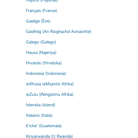
Français (France)
Gaeilge (Éire)
Gàidhlig (An Rìoghachd Aonaichte)
Galego (Galego)
Hausa (Najeriya)
Hrvatski (Hrvatska)
Indonesia (Indonesia)
isiXhosa (eMzantsi Afrika)
isiZulu (iNingizimu Afrika)
Íslenska (ísland)
Italiano (Italia)
K'iche' (Guatemala)
Kinyarwanda (U Rwanda)