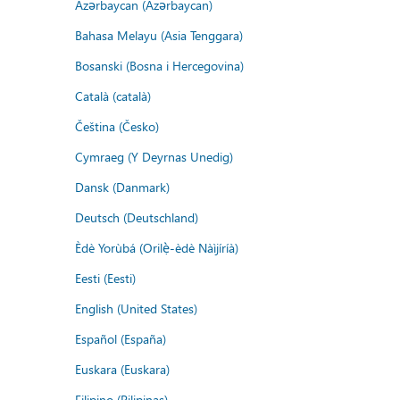
Azərbaycan (Azərbaycan)
Bahasa Melayu (Asia Tenggara)
Bosanski (Bosna i Hercegovina)
Català (català)
Čeština (Česko)
Cymraeg (Y Deyrnas Unedig)
Dansk (Danmark)
Deutsch (Deutschland)
Èdè Yorùbá (Orilẹ̀-èdè Nàìjíríà)
Eesti (Eesti)
English (United States)
Español (España)
Euskara (Euskara)
Filipino (Pilipinas)