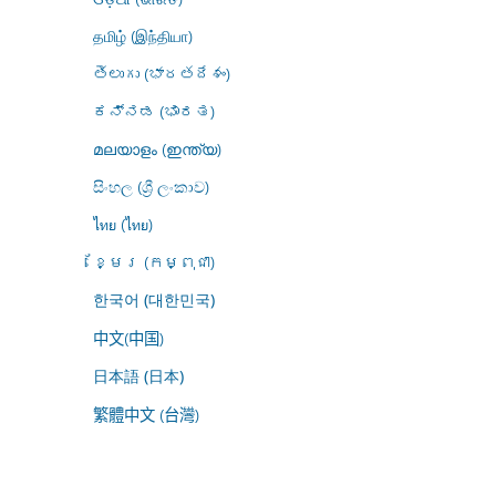
தமிழ் (இந்தியா)
తెలుగు (భారతదేశం)
ಕನ್ನಡ (ಭಾರತ)
മലയാളം (ഇന്ത്യ)
සිංහල (ශ්‍රී ලංකාව)
ไทย (ไทย)
ខ្មែរ (កម្ពុជា)
한국어 (대한민국)
中文(中国)
日本語 (日本)
繁體中文 (台灣)