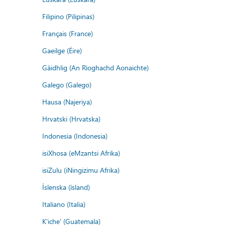
Filipino (Pilipinas)
Français (France)
Gaeilge (Éire)
Gàidhlig (An Rìoghachd Aonaichte)
Galego (Galego)
Hausa (Najeriya)
Hrvatski (Hrvatska)
Indonesia (Indonesia)
isiXhosa (eMzantsi Afrika)
isiZulu (iNingizimu Afrika)
Íslenska (ísland)
Italiano (Italia)
K'iche' (Guatemala)