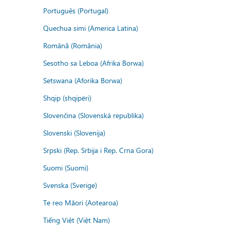
Português (Portugal)
Quechua simi (America Latina)
Română (România)
Sesotho sa Leboa (Afrika Borwa)
Setswana (Aforika Borwa)
Shqip (shqipëri)
Slovenčina (Slovenská republika)
Slovenski (Slovenija)
Srpski (Rep. Srbija i Rep. Crna Gora)
Suomi (Suomi)
Svenska (Sverige)
Te reo Māori (Aotearoa)
Tiếng Việt (Việt Nam)