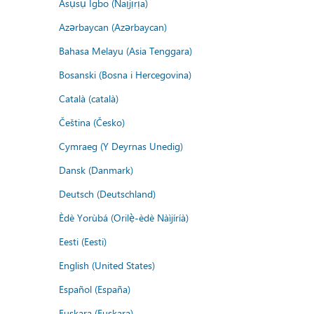
Asụsụ Igbo (Naịjịrịa)
Azərbaycan (Azərbaycan)
Bahasa Melayu (Asia Tenggara)
Bosanski (Bosna i Hercegovina)
Català (català)
Čeština (Česko)
Cymraeg (Y Deyrnas Unedig)
Dansk (Danmark)
Deutsch (Deutschland)
Èdè Yorùbá (Orilẹ̀-èdè Nàìjíríà)
Eesti (Eesti)
English (United States)
Español (España)
Euskara (Euskara)