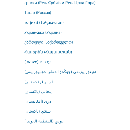
српски (Реп. Србија и Реп. Црна Гора)
Татар (Россия)
тоҷикӣ (Тоҷикистон)
Українська (Україна)
ქართული (საქართველო)
Հայերեն (Հայաստան)
עברית (ישראל)
ئۇيغۇر يېزىقى (جۇڭخۇا خەلق جۇمھۇرىيىتى)
اُردو (پاکستان)
پنجابی (پاکستان)
درى (افغانستان)
سنڌي (پاکستان)
عربي (المنطقة العربية)