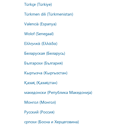
Türkçe (Türkiye)
Türkmen dili (Türkmenistan)
Valencià (Espanya)
Wolof (Senegaal)
Ελληνικά (Ελλάδα)
Беларуская (Беларусь)
Български (България)
Кыргызча (Кыргызстан)
Қазақ (Қазақстан)
македонски (Република Македонија)
Монгол (Монгол)
Русский (Россия)
српски (Босна и Херцеговина)