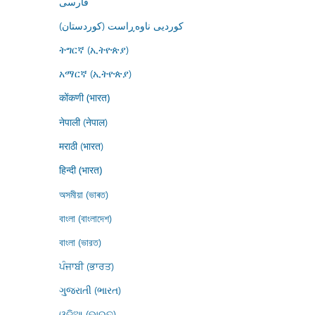
فارسى
کوردیی ناوەڕاست (کوردستان)
ትግርኛ (ኢትዮጵያ)
አማርኛ (ኢትዮጵያ)
कोंकणी (भारत)
नेपाली (नेपाल)
मराठी (भारत)
हिन्दी (भारत)
অসমীয়া (ভাৰত)
বাংলা (বাংলাদেশ)
বাংলা (ভারত)
ਪੰਜਾਬੀ (ਭਾਰਤ)
ગુજરાતી (ભારત)
ଓଡ଼ିଆ (ଭାରତ)