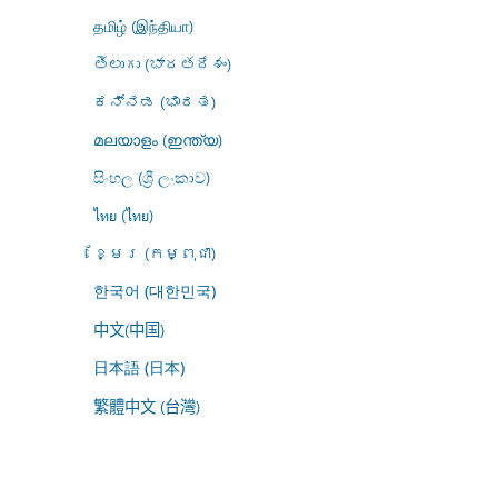
தமிழ் (இந்தியா)
తెలుగు (భారతదేశం)
ಕನ್ನಡ (ಭಾರತ)
മലയാളം (ഇന്ത്യ)
සිංහල (ශ්‍රී ලංකාව)
ไทย (ไทย)
ខ្មែរ (កម្ពុជា)
한국어 (대한민국)
中文(中国)
日本語 (日本)
繁體中文 (台灣)