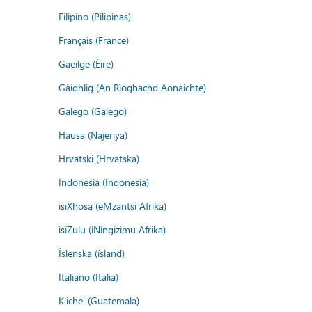
Filipino (Pilipinas)
Français (France)
Gaeilge (Éire)
Gàidhlig (An Rìoghachd Aonaichte)
Galego (Galego)
Hausa (Najeriya)
Hrvatski (Hrvatska)
Indonesia (Indonesia)
isiXhosa (eMzantsi Afrika)
isiZulu (iNingizimu Afrika)
Íslenska (ísland)
Italiano (Italia)
K'iche' (Guatemala)