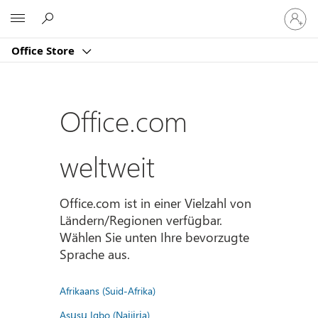
Bei
Microsoft
Ihrem
Konto
Office Store
anmeld
Office.com
weltweit
Office.com ist in einer Vielzahl von
Ländern/Regionen verfügbar.
Wählen Sie unten Ihre bevorzugte
Sprache aus.
Afrikaans (Suid-Afrika)
Asụsụ Igbo (Naịjịrịa)