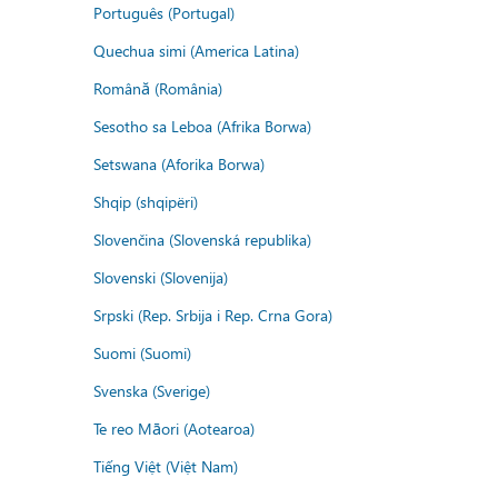
Português (Portugal)
Quechua simi (America Latina)
Română (România)
Sesotho sa Leboa (Afrika Borwa)
Setswana (Aforika Borwa)
Shqip (shqipëri)
Slovenčina (Slovenská republika)
Slovenski (Slovenija)
Srpski (Rep. Srbija i Rep. Crna Gora)
Suomi (Suomi)
Svenska (Sverige)
Te reo Māori (Aotearoa)
Tiếng Việt (Việt Nam)