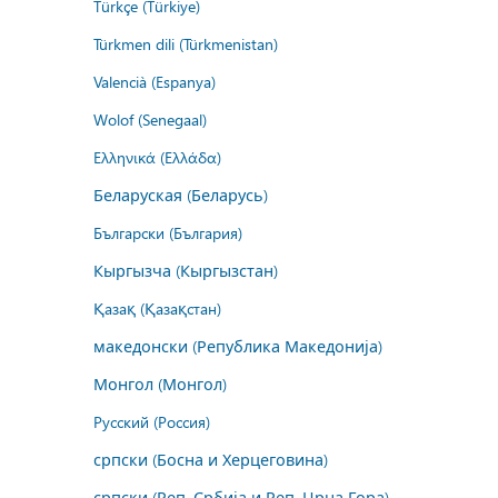
Türkçe (Türkiye)
Türkmen dili (Türkmenistan)
Valencià (Espanya)
Wolof (Senegaal)
Ελληνικά (Ελλάδα)
Беларуская (Беларусь)
Български (България)
Кыргызча (Кыргызстан)
Қазақ (Қазақстан)
македонски (Република Македонија)
Монгол (Монгол)
Русский (Россия)
српски (Босна и Херцеговина)
српски (Реп. Србија и Реп. Црна Гора)