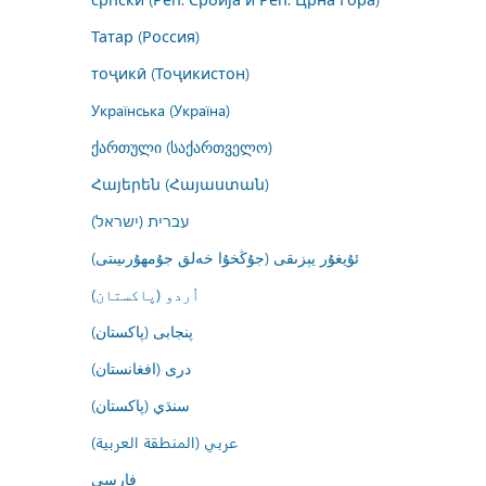
Татар (Россия)
тоҷикӣ (Тоҷикистон)
Українська (Україна)
ქართული (საქართველო)
Հայերեն (Հայաստան)
עברית (ישראל)
ئۇيغۇر يېزىقى (جۇڭخۇا خەلق جۇمھۇرىيىتى)
اُردو (پاکستان)
پنجابی (پاکستان)
درى (افغانستان)
سنڌي (پاکستان)
عربي (المنطقة العربية)
فارسى