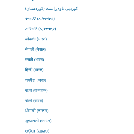
کوردیی ناوەڕاست (کوردستان)
ትግርኛ (ኢትዮጵያ)
አማርኛ (ኢትዮጵያ)
कोंकणी (भारत)
नेपाली (नेपाल)
मराठी (भारत)
हिन्दी (भारत)
অসমীয়া (ভাৰত)
বাংলা (বাংলাদেশ)
বাংলা (ভারত)
ਪੰਜਾਬੀ (ਭਾਰਤ)
ગુજરાતી (ભારત)
ଓଡ଼ିଆ (ଭାରତ)