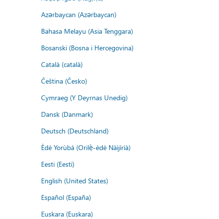
Azərbaycan (Azərbaycan)
Bahasa Melayu (Asia Tenggara)
Bosanski (Bosna i Hercegovina)
Català (català)
Čeština (Česko)
Cymraeg (Y Deyrnas Unedig)
Dansk (Danmark)
Deutsch (Deutschland)
Èdè Yorùbá (Orilẹ̀-èdè Nàìjíríà)
Eesti (Eesti)
English (United States)
Español (España)
Euskara (Euskara)