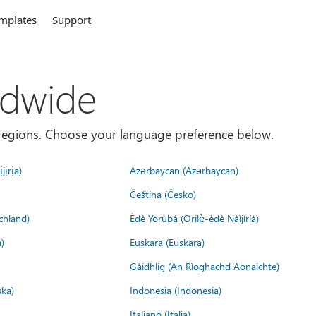
mplates
Support
ldwide
es/regions. Choose your language preference below.
jịrịa)
Azərbaycan (Azərbaycan)
Čeština (Česko)
chland)
Èdè Yorùbá (Orilẹ̀-èdè Nàìjíríà)
)
Euskara (Euskara)
Gàidhlig (An Rìoghachd Aonaichte)
ska)
Indonesia (Indonesia)
Italiano (Italia)