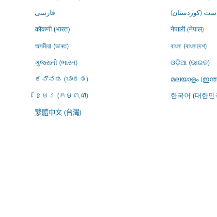
ڕاست (کوردستان
فارسى
नेपाली (नेपाल)
कोंकणी (भारत)
অসমীয়া (ভাৰত)
বাংলা (বাংলাদেশ)
ગુજરાતી (ભારત)
ଓଡ଼ିଆ (ଭାରତ)
ಕನ್ನಡ (ಭಾರತ)
മലയാളം (ഇന്ത
ខ្មែរ (កម្ពុជា)
한국어 (대한민
繁體中文 (台灣)