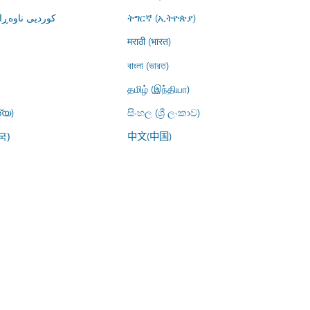
کوردیی ناوە)
ትግርኛ (ኢትዮጵያ)
मराठी (भारत)
বাংলা (ভারত)
தமிழ் (இந்தியா)
്യ)
සිංහල (ශ්‍රී ලංකාව)
中文(中国)
국)