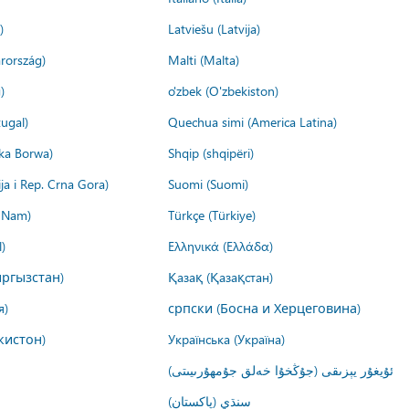
)
Latviešu (Latvija)
rország)
Malti (Malta)
)
o'zbek (O'zbekiston)
ugal)
Quechua simi (America Latina)
ika Borwa)
Shqip (shqipëri)
ija i Rep. Crna Gora)
Suomi (Suomi)
t Nam)
Türkçe (Türkiye)
)
Ελληνικά (Ελλάδα)
ргызстан)
Қазақ (Қазақстан)
я)
српски (Босна и Херцеговина)
кистон)
Українська (Україна)
ئۇيغۇر يېزىقى (جۇڭخۇا خەلق جۇمھۇرىيىتى)
سنڌي (پاکستان)