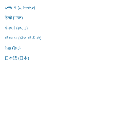
አማርኛ (ኢትዮጵያ)
हिन्दी (भारत)
ਪੰਜਾਬੀ (ਭਾਰਤ)
తెలుగు (భారతదేశం)
ไทย (ไทย)
日本語 (日本)