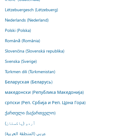
Lëtzebuergesch (Lëtzebuerg)
Nederlands (Nederland)
Polski (Polska)
Română (România)
Slovenčina (Slovenská republika)
Svenska (Sverige)
Türkmen dili (Türkmenistan)
Беларуская (Беларусь)
македонски (Република Македонија)
српски (Реп. Србија и Реп. Црна Гора)
ქართული (საქართველო)
اُردو (پاکستان)
عربي (المنطقة العربية)