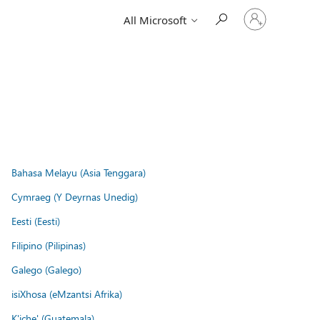
Sign
All Microsoft
in
to
your
account
Bahasa Melayu (Asia Tenggara)
Cymraeg (Y Deyrnas Unedig)
Eesti (Eesti)
Filipino (Pilipinas)
Galego (Galego)
isiXhosa (eMzantsi Afrika)
K'iche' (Guatemala)