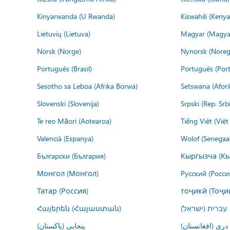
Kinyarwanda (U Rwanda)
Kiswahili (Kenya
Lietuvių (Lietuva)
Magyar (Magya
Norsk (Norge)
Nynorsk (Noreg
Português (Brasil)
Português (Port
Sesotho sa Leboa (Afrika Borwa)
Setswana (Afor
Slovenski (Slovenija)
Srpski (Rep. Srb
Te reo Māori (Aotearoa)
Tiếng Việt (Việ
Valencià (Espanya)
Wolof (Senegaal
Български (България)
Кыргызча (Кы
Монгол (Монгол)
Русский (Росси
Татар (Россия)
тоҷикӣ (Тоҷи
Հայերեն (Հայաստան)
עברית (ישראל)
درى (افغانستان)
پنجابی (پاکستان)