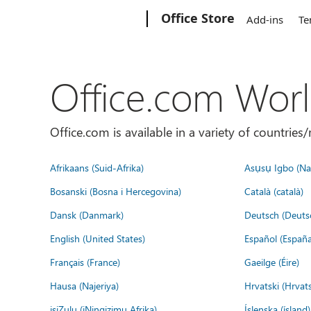
Microsoft
Office Store
Add-ins
Te
Office.com Wor
Office.com is available in a variety of countri
Afrikaans (Suid-Afrika)
Asụsụ Igbo (Naị
Bosanski (Bosna i Hercegovina)
Català (català)
Dansk (Danmark)
Deutsch (Deuts
English (United States)
Español (España
Français (France)
Gaeilge (Éire)
Hausa (Najeriya)
Hrvatski (Hrvat
isiZulu (iNingizimu Afrika)
Íslenska (ísland)