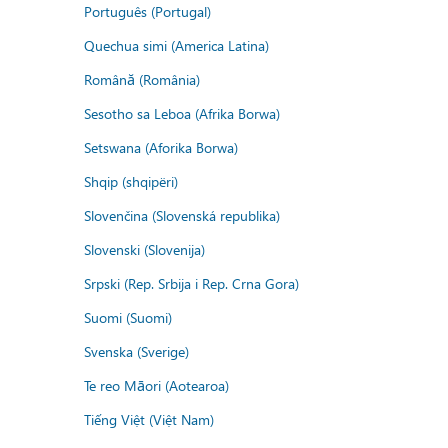
Português (Portugal)
Quechua simi (America Latina)
Română (România)
Sesotho sa Leboa (Afrika Borwa)
Setswana (Aforika Borwa)
Shqip (shqipëri)
Slovenčina (Slovenská republika)
Slovenski (Slovenija)
Srpski (Rep. Srbija i Rep. Crna Gora)
Suomi (Suomi)
Svenska (Sverige)
Te reo Māori (Aotearoa)
Tiếng Việt (Việt Nam)