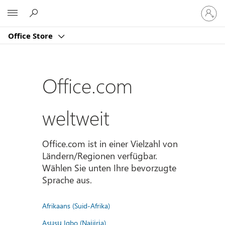
Bei
Microsoft
Ihrem
Konto
Office Store
anmeld
Office.com
weltweit
Office.com ist in einer Vielzahl von
Ländern/Regionen verfügbar.
Wählen Sie unten Ihre bevorzugte
Sprache aus.
Afrikaans (Suid-Afrika)
Asụsụ Igbo (Naịjịrịa)