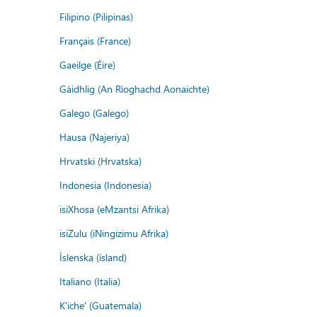
Filipino (Pilipinas)
Français (France)
Gaeilge (Éire)
Gàidhlig (An Rìoghachd Aonaichte)
Galego (Galego)
Hausa (Najeriya)
Hrvatski (Hrvatska)
Indonesia (Indonesia)
isiXhosa (eMzantsi Afrika)
isiZulu (iNingizimu Afrika)
Íslenska (ísland)
Italiano (Italia)
K'iche' (Guatemala)