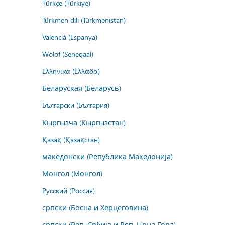
Türkçe (Türkiye)
Türkmen dili (Türkmenistan)
Valencià (Espanya)
Wolof (Senegaal)
Ελληνικά (Ελλάδα)
Беларуская (Беларусь)
Български (България)
Кыргызча (Кыргызстан)
Қазақ (Қазақстан)
македонски (Република Македонија)
Монгол (Монгол)
Русский (Россия)
српски (Босна и Херцеговина)
српски (Реп. Србија и Реп. Црна Гора)