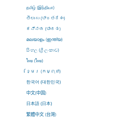
தமிழ் (இந்தியா)
తెలుగు (భారతదేశం)
ಕನ್ನಡ (ಭಾರತ)
മലയാളം (ഇന്ത്യ)
සිංහල (ශ්‍රී ලංකාව)
ไทย (ไทย)
ខ្មែរ (កម្ពុជា)
한국어 (대한민국)
中文(中国)
日本語 (日本)
繁體中文 (台灣)