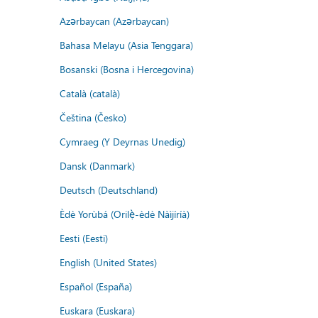
Azərbaycan (Azərbaycan)
Bahasa Melayu (Asia Tenggara)
Bosanski (Bosna i Hercegovina)
Català (català)
Čeština (Česko)
Cymraeg (Y Deyrnas Unedig)
Dansk (Danmark)
Deutsch (Deutschland)
Èdè Yorùbá (Orilẹ̀-èdè Nàìjíríà)
Eesti (Eesti)
English (United States)
Español (España)
Euskara (Euskara)