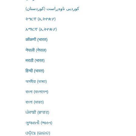
کوردیی ناوەڕاست (کوردستان)
ትግርኛ (ኢትዮጵያ)
አማርኛ (ኢትዮጵያ)
कोंकणी (भारत)
नेपाली (नेपाल)
मराठी (भारत)
हिन्दी (भारत)
অসমীয়া (ভাৰত)
বাংলা (বাংলাদেশ)
বাংলা (ভারত)
ਪੰਜਾਬੀ (ਭਾਰਤ)
ગુજરાતી (ભારત)
ଓଡ଼ିଆ (ଭାରତ)