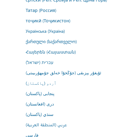
Татар (Россия)
тоҷикӣ (Тоҷикистон)
Українська (Україна)
ქართული (საქართველო)
Հայերեն (Հայաստան)
עברית (ישראל)
ئۇيغۇر يېزىقى (جۇڭخۇا خەلق جۇمھۇرىيىتى)
اُردو (پاکستان)
پنجابی (پاکستان)
درى (افغانستان)
سنڌي (پاکستان)
عربي (المنطقة العربية)
فارسى