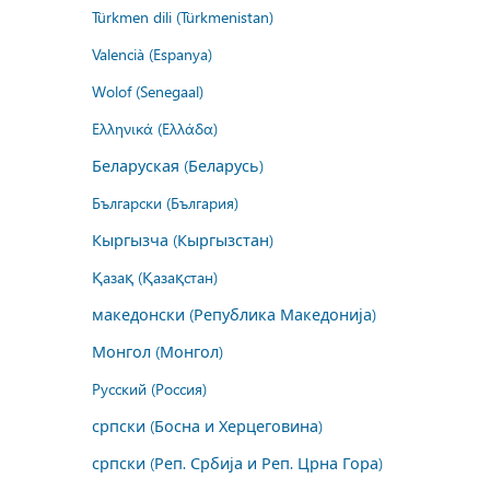
Türkmen dili (Türkmenistan)
Valencià (Espanya)
Wolof (Senegaal)
Ελληνικά (Ελλάδα)
Беларуская (Беларусь)
Български (България)
Кыргызча (Кыргызстан)
Қазақ (Қазақстан)
македонски (Република Македонија)
Монгол (Монгол)
Русский (Россия)
српски (Босна и Херцеговина)
српски (Реп. Србија и Реп. Црна Гора)