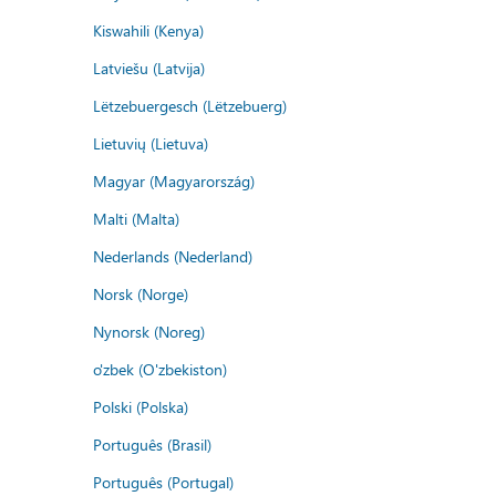
Kiswahili (Kenya)
Latviešu (Latvija)
Lëtzebuergesch (Lëtzebuerg)
Lietuvių (Lietuva)
Magyar (Magyarország)
Malti (Malta)
Nederlands (Nederland)
Norsk (Norge)
Nynorsk (Noreg)
o'zbek (O'zbekiston)
Polski (Polska)
Português (Brasil)
Português (Portugal)