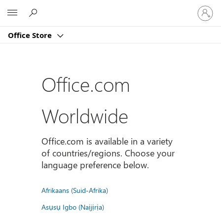
Sign
Microsoft
in
to
Office Store
your
account
Office.com
Worldwide
Office.com is available in a variety
of countries/regions. Choose your
language preference below.
Afrikaans (Suid-Afrika)
Asụsụ Igbo (Naịjịrịa)