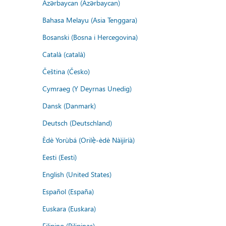
Azərbaycan (Azərbaycan)
Bahasa Melayu (Asia Tenggara)
Bosanski (Bosna i Hercegovina)
Català (català)
Čeština (Česko)
Cymraeg (Y Deyrnas Unedig)
Dansk (Danmark)
Deutsch (Deutschland)
Èdè Yorùbá (Orilẹ̀-èdè Nàìjíríà)
Eesti (Eesti)
English (United States)
Español (España)
Euskara (Euskara)
Filipino (Pilipinas)