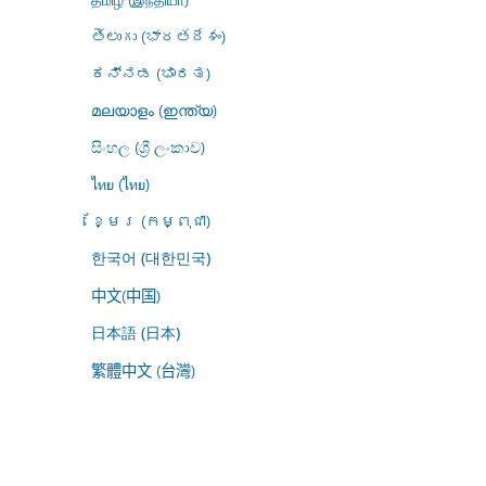
తెలుగు (భారతదేశం)
ಕನ್ನಡ (ಭಾರತ)
മലയാളം (ഇന്ത്യ)
සිංහල (ශ්‍රී ලංකාව)
ไทย (ไทย)
ខ្មែរ (កម្ពុជា)
한국어 (대한민국)
中文(中国)
日本語 (日本)
繁體中文 (台灣)