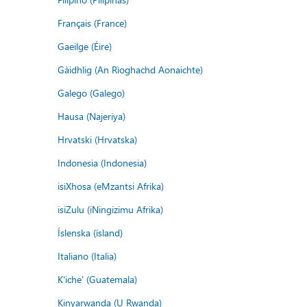
Français (France)
Gaeilge (Éire)
Gàidhlig (An Rìoghachd Aonaichte)
Galego (Galego)
Hausa (Najeriya)
Hrvatski (Hrvatska)
Indonesia (Indonesia)
isiXhosa (eMzantsi Afrika)
isiZulu (iNingizimu Afrika)
Íslenska (ísland)
Italiano (Italia)
K'iche' (Guatemala)
Kinyarwanda (U Rwanda)