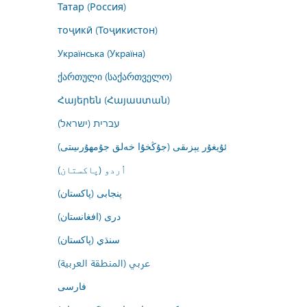
Татар (Россия)
тоҷикӣ (Тоҷикистон)
Українська (Україна)
ქართული (საქართველო)
Հայերեն (Հայաստան)
עברית (ישראל)
ئۇيغۇر يېزىقى (جۇڭخۇا خەلق جۇمھۇرىيىتى)
اُردو (پاکستان)
پنجابی (پاکستان)
درى (افغانستان)
سنڌي (پاکستان)
عربي (المنطقة العربية)
فارسى