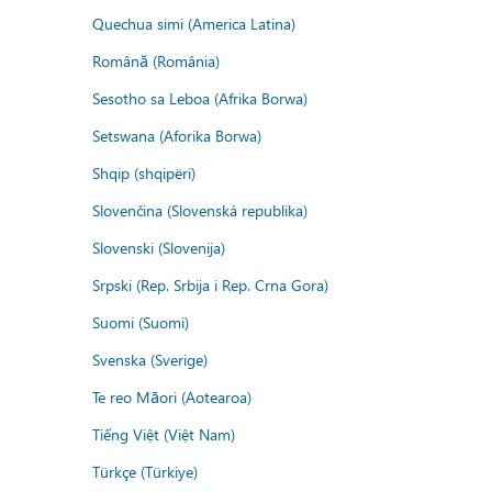
Quechua simi (America Latina)
Română (România)
Sesotho sa Leboa (Afrika Borwa)
Setswana (Aforika Borwa)
Shqip (shqipëri)
Slovenčina (Slovenská republika)
Slovenski (Slovenija)
Srpski (Rep. Srbija i Rep. Crna Gora)
Suomi (Suomi)
Svenska (Sverige)
Te reo Māori (Aotearoa)
Tiếng Việt (Việt Nam)
Türkçe (Türkiye)