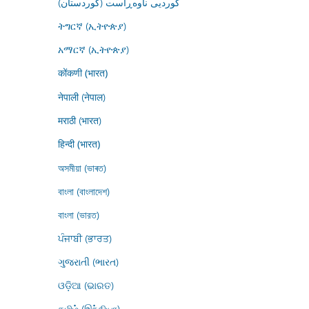
کوردیی ناوەڕاست (کوردستان)
ትግርኛ (ኢትዮጵያ)
አማርኛ (ኢትዮጵያ)
कोंकणी (भारत)
नेपाली (नेपाल)
मराठी (भारत)
हिन्दी (भारत)
অসমীয়া (ভাৰত)
বাংলা (বাংলাদেশ)
বাংলা (ভারত)
ਪੰਜਾਬੀ (ਭਾਰਤ)
ગુજરાતી (ભારત)
ଓଡ଼ିଆ (ଭାରତ)
தமிழ் (இந்தியா)