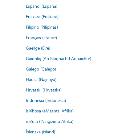
Español (España)
Euskara (Euskara)
Filipino (Pilipinas)
Français (France)
Gaeilge (Éire)
Gàidhlig (An Rìoghachd Aonaichte)
Galego (Galego)
Hausa (Najeriya)
Hrvatski (Hrvatska)
Indonesia (Indonesia)
isiXhosa (eMzantsi Afrika)
isiZulu (iNingizimu Afrika)
Íslenska (ísland)