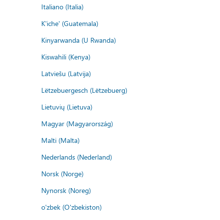
Italiano (Italia)
K'iche' (Guatemala)
Kinyarwanda (U Rwanda)
Kiswahili (Kenya)
Latviešu (Latvija)
Lëtzebuergesch (Lëtzebuerg)
Lietuvių (Lietuva)
Magyar (Magyarország)
Malti (Malta)
Nederlands (Nederland)
Norsk (Norge)
Nynorsk (Noreg)
o'zbek (O'zbekiston)