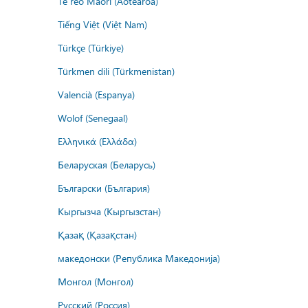
Te reo Māori (Aotearoa)
Tiếng Việt (Việt Nam)
Türkçe (Türkiye)
Türkmen dili (Türkmenistan)
Valencià (Espanya)
Wolof (Senegaal)
Ελληνικά (Ελλάδα)
Беларуская (Беларусь)
Български (България)
Кыргызча (Кыргызстан)
Қазақ (Қазақстан)
македонски (Република Македонија)
Монгол (Монгол)
Русский (Россия)