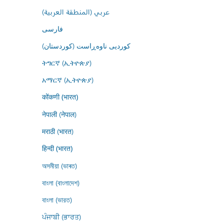
عربي (المنطقة العربية)
فارسى
کوردیی ناوەڕاست (کوردستان)
ትግርኛ (ኢትዮጵያ)
አማርኛ (ኢትዮጵያ)
कोंकणी (भारत)
नेपाली (नेपाल)
मराठी (भारत)
हिन्दी (भारत)
অসমীয়া (ভাৰত)
বাংলা (বাংলাদেশ)
বাংলা (ভারত)
ਪੰਜਾਬੀ (ਭਾਰਤ)