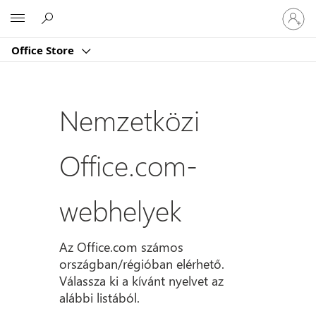
Jelentk
Microsoft
be
a
Office Store
fiókjába
Nemzetközi
Office.com-
webhelyek
Az Office.com számos
országban/régióban elérhető.
Válassza ki a kívánt nyelvet az
alábbi listából.