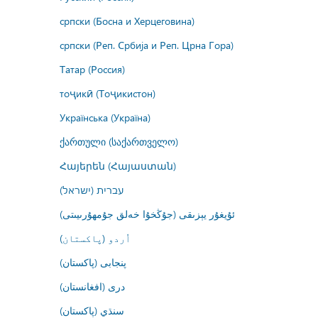
српски (Босна и Херцеговина)
српски (Реп. Србија и Реп. Црна Гора)
Татар (Россия)
тоҷикӣ (Тоҷикистон)
Українська (Україна)
ქართული (საქართველო)
Հայերեն (Հայաստան)
עברית (ישראל)
ئۇيغۇر يېزىقى (جۇڭخۇا خەلق جۇمھۇرىيىتى)
اُردو (پاکستان)
پنجابی (پاکستان)
درى (افغانستان)
سنڌي (پاکستان)