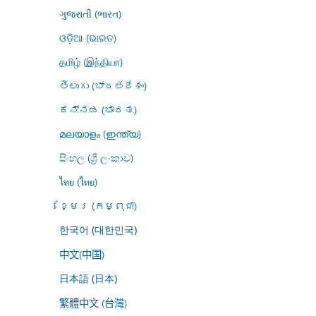
ગુજરાતી (ભારત)
ଓଡ଼ିଆ (ଭାରତ)
தமிழ் (இந்தியா)
తెలుగు (భారతదేశం)
ಕನ್ನಡ (ಭಾರತ)
മലയാളം (ഇന്ത്യ)
සිංහල (ශ්‍රී ලංකාව)
ไทย (ไทย)
ខ្មែរ (កម្ពុជា)
한국어 (대한민국)
中文(中国)
日本語 (日本)
繁體中文 (台灣)