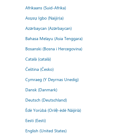
Afrikaans (Suid-Afrika)
Asụsụ Igbo (Naịjịrịa)
Azərbaycan (Azərbaycan)
Bahasa Melayu (Asia Tenggara)
Bosanski (Bosna i Hercegovina)
Català (català)
Čeština (Česko)
Cymraeg (Y Deyrnas Unedig)
Dansk (Danmark)
Deutsch (Deutschland)
Èdè Yorùbá (Orilẹ̀-èdè Nàìjíríà)
Eesti (Eesti)
English (United States)