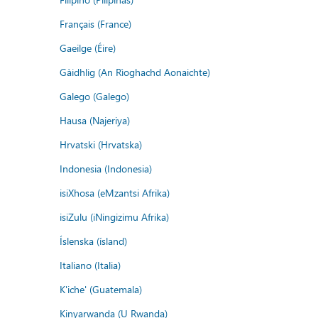
Français (France)
Gaeilge (Éire)
Gàidhlig (An Rìoghachd Aonaichte)
Galego (Galego)
Hausa (Najeriya)
Hrvatski (Hrvatska)
Indonesia (Indonesia)
isiXhosa (eMzantsi Afrika)
isiZulu (iNingizimu Afrika)
Íslenska (ísland)
Italiano (Italia)
K'iche' (Guatemala)
Kinyarwanda (U Rwanda)