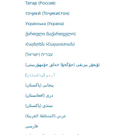
Татар (Россия)
тоҷикӣ (Тоҷикистон)
Українська (Україна)
ქართული (საქართველო)
Հայերեն (Հայաստան)
עברית (ישראל)
ئۇيغۇر يېزىقى (جۇڭخۇا خەلق جۇمھۇرىيىتى)
اُردو (پاکستان)
پنجابی (پاکستان)
درى (افغانستان)
سنڌي (پاکستان)
عربي (المنطقة العربية)
فارسى