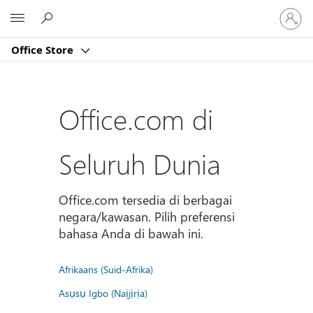
Masuk
Microsoft
ke
akun
Office Store
Anda
Office.com di
Seluruh Dunia
Office.com tersedia di berbagai
negara/kawasan. Pilih preferensi
bahasa Anda di bawah ini.
Afrikaans (Suid-Afrika)
Asụsụ Igbo (Naịjịrịa)