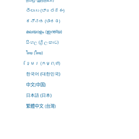
తెలుగు (భారతదేశం)
ಕನ್ನಡ (ಭಾರತ)
മലയാളം (ഇന്ത്യ)
සිංහල (ශ්‍රී ලංකාව)
ไทย (ไทย)
ខ្មែរ (កម្ពុជា)
한국어 (대한민국)
中文(中国)
日本語 (日本)
繁體中文 (台灣)