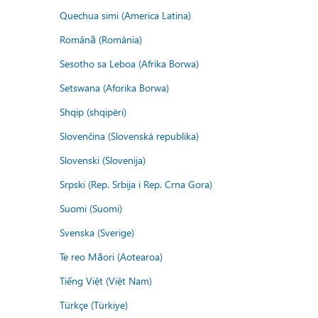
Quechua simi (America Latina)
Română (România)
Sesotho sa Leboa (Afrika Borwa)
Setswana (Aforika Borwa)
Shqip (shqipëri)
Slovenčina (Slovenská republika)
Slovenski (Slovenija)
Srpski (Rep. Srbija i Rep. Crna Gora)
Suomi (Suomi)
Svenska (Sverige)
Te reo Māori (Aotearoa)
Tiếng Việt (Việt Nam)
Türkçe (Türkiye)