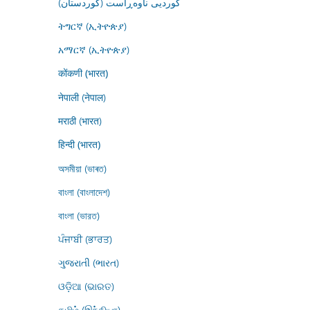
کوردیی ناوەڕاست (کوردستان)
ትግርኛ (ኢትዮጵያ)
አማርኛ (ኢትዮጵያ)
कोंकणी (भारत)
नेपाली (नेपाल)
मराठी (भारत)
हिन्दी (भारत)
অসমীয়া (ভাৰত)
বাংলা (বাংলাদেশ)
বাংলা (ভারত)
ਪੰਜਾਬੀ (ਭਾਰਤ)
ગુજરાતી (ભારત)
ଓଡ଼ିଆ (ଭାରତ)
தமிழ் (இந்தியா)