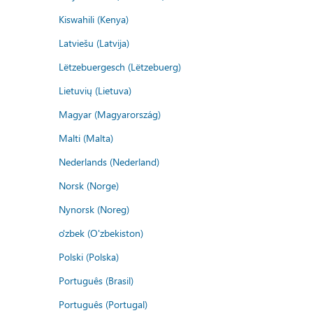
Kiswahili (Kenya)
Latviešu (Latvija)
Lëtzebuergesch (Lëtzebuerg)
Lietuvių (Lietuva)
Magyar (Magyarország)
Malti (Malta)
Nederlands (Nederland)
Norsk (Norge)
Nynorsk (Noreg)
o'zbek (O'zbekiston)
Polski (Polska)
Português (Brasil)
Português (Portugal)