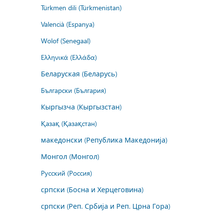
Türkmen dili (Türkmenistan)
Valencià (Espanya)
Wolof (Senegaal)
Ελληνικά (Ελλάδα)
Беларуская (Беларусь)
Български (България)
Кыргызча (Кыргызстан)
Қазақ (Қазақстан)
македонски (Република Македонија)
Монгол (Монгол)
Русский (Россия)
српски (Босна и Херцеговина)
српски (Реп. Србија и Реп. Црна Гора)