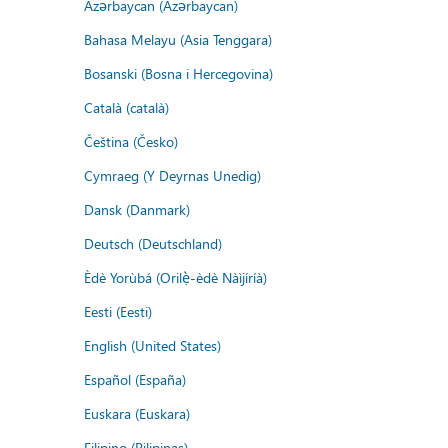
Azərbaycan (Azərbaycan)
Bahasa Melayu (Asia Tenggara)
Bosanski (Bosna i Hercegovina)
Català (català)
Čeština (Česko)
Cymraeg (Y Deyrnas Unedig)
Dansk (Danmark)
Deutsch (Deutschland)
Èdè Yorùbá (Orilẹ̀-èdè Nàìjíríà)
Eesti (Eesti)
English (United States)
Español (España)
Euskara (Euskara)
Filipino (Pilipinas)