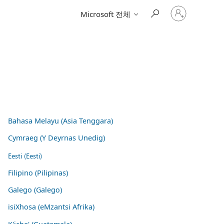
귀
Microsoft 전체
하
계
정
에
로
그
인
Bahasa Melayu (Asia Tenggara)
Cymraeg (Y Deyrnas Unedig)
Eesti (Eesti)
Filipino (Pilipinas)
Galego (Galego)
isiXhosa (eMzantsi Afrika)