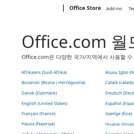
Microsoft
Office Store
Add-ins
Te
Office.com
Office.com은 다양한 국가/지역에서 사용할
Afrikaans (Suid-Afrika)
Asụsụ Igbo (Na
Bosanski (Bosna i Hercegovina)
Català (català)
Dansk (Danmark)
Deutsch (Deut
English (United States)
Español (Espa
Français (France)
Gaeilge (Éire)
Hausa (Najeriya)
Hrvatski (Hrvat