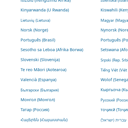
isiZulu (iNingizimu Afrika)
Íslenska (ísla
Kinyarwanda (U Rwanda)
Kiswahili (Ken
Lietuvių (Lietuva)
Magyar (Magya
Norsk (Norge)
Nynorsk (Nor
Português (Brasil)
Português (Po
Sesotho sa Leboa (Afrika Borwa)
Setswana (Afo
Slovenski (Slovenija)
Srpski (Rep. Srb
Te reo Māori (Aotearoa)
Tiếng Việt (Việ
Valencià (Espanya)
Wolof (Senega
Български (България)
Кыргызча (Кы
Монгол (Монгол)
Русский (Росси
Татар (Россия)
тоҷикӣ (Тоҷи
Հայերեն (Հայաստան)
עברית (ישראל)