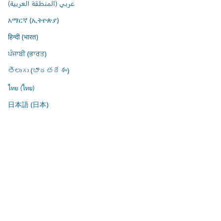
عربي (المنطقة العربية)
አማርኛ (ኢትዮጵያ)
हिन्दी (भारत)
ਪੰਜਾਬੀ (ਭਾਰਤ)
తెలుగు (భారతదేశం)
ไทย (ไทย)
日本語 (日本)