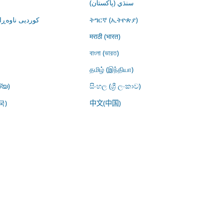
سنڌي (پاکستان)
کوردیی ناوە)
ትግርኛ (ኢትዮጵያ)
मराठी (भारत)
বাংলা (ভারত)
தமிழ் (இந்தியா)
്യ)
සිංහල (ශ්‍රී ලංකාව)
국)
中文(中国)