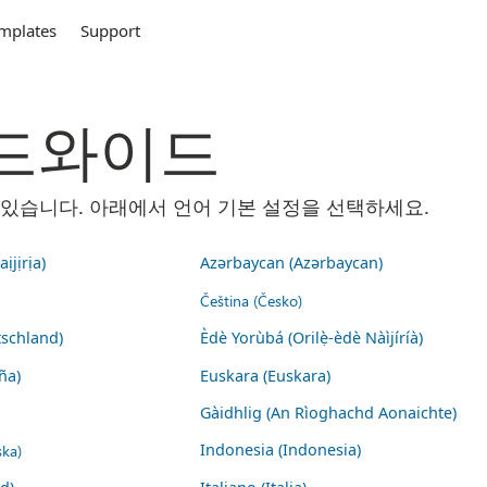
mplates
Support
 월드와이드
 수 있습니다. 아래에서 언어 기본 설정을 선택하세요.
ịjịrịa)
Azərbaycan (Azərbaycan)
Čeština (Česko)
schland)
Èdè Yorùbá (Orilẹ̀-èdè Nàìjíríà)
ña)
Euskara (Euskara)
Gàidhlig (An Rìoghachd Aonaichte)
ska)
Indonesia (Indonesia)