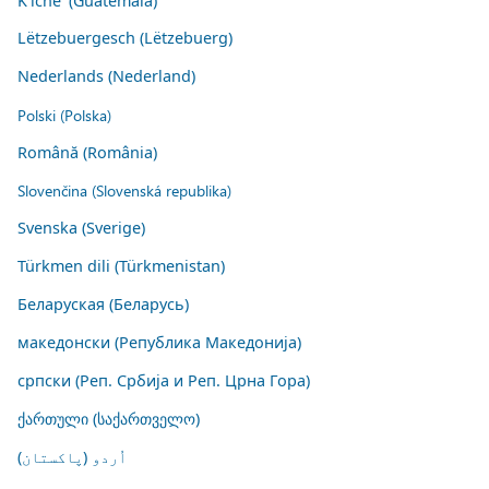
K'iche' (Guatemala)
Lëtzebuergesch (Lëtzebuerg)
Nederlands (Nederland)
Polski (Polska)
Română (România)
Slovenčina (Slovenská republika)
Svenska (Sverige)
Türkmen dili (Türkmenistan)
Беларуская (Беларусь)
македонски (Република Македонија)
српски (Реп. Србија и Реп. Црна Гора)
ქართული (საქართველო)
اُردو (پاکستان)