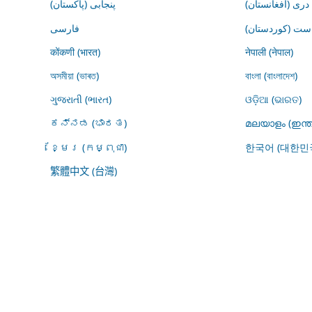
درى (افغانستان)
پنجابی (پاکستان)
ڕاست (کوردستان
فارسى
कोंकणी (भारत)
नेपाली (नेपाल)
অসমীয়া (ভাৰত)
বাংলা (বাংলাদেশ)
ગુજરાતી (ભારત)
ଓଡ଼ିଆ (ଭାରତ)
ಕನ್ನಡ (ಭಾರತ)
മലയാളം (ഇന്ത
ខ្មែរ (កម្ពុជា)
한국어 (대한민
繁體中文 (台灣)