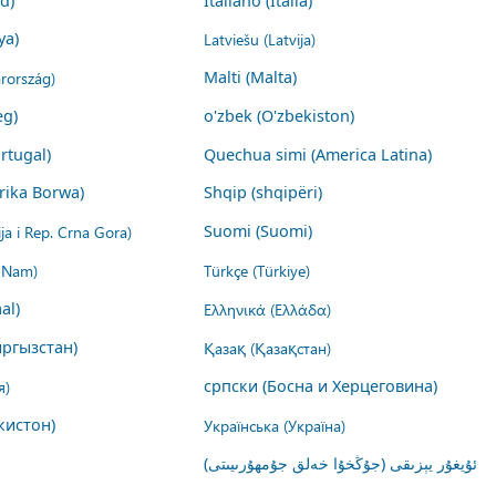
nd)
Italiano (Italia)
ya)
Latviešu (Latvija)
rország)
Malti (Malta)
eg)
o'zbek (O'zbekiston)
rtugal)
Quechua simi (America Latina)
rika Borwa)
Shqip (shqipëri)
ija i Rep. Crna Gora)
Suomi (Suomi)
t Nam)
Türkçe (Türkiye)
al)
Ελληνικά (Ελλάδα)
ргызстан)
Қазақ (Қазақстан)
я)
српски (Босна и Херцеговина)
кистон)
Українська (Україна)
ئۇيغۇر يېزىقى (جۇڭخۇا خەلق جۇمھۇرىيىتى)