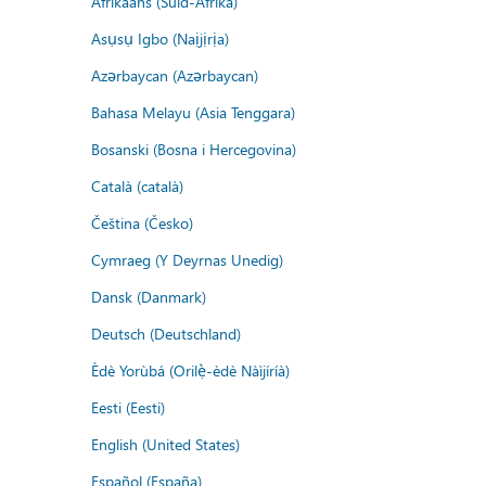
Afrikaans (Suid-Afrika)
Asụsụ Igbo (Naịjịrịa)
Azərbaycan (Azərbaycan)
Bahasa Melayu (Asia Tenggara)
Bosanski (Bosna i Hercegovina)
Català (català)
Čeština (Česko)
Cymraeg (Y Deyrnas Unedig)
Dansk (Danmark)
Deutsch (Deutschland)
Èdè Yorùbá (Orilẹ̀-èdè Nàìjíríà)
Eesti (Eesti)
English (United States)
Español (España)