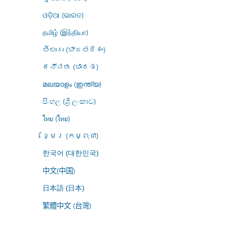
ଓଡ଼ିଆ (ଭାରତ)
தமிழ் (இந்தியா)
తెలుగు (భారతదేశం)
ಕನ್ನಡ (ಭಾರತ)
മലയാളം (ഇന്ത്യ)
සිංහල (ශ්‍රී ලංකාව)
ไทย (ไทย)
ខ្មែរ (កម្ពុជា)
한국어 (대한민국)
中文(中国)
日本語 (日本)
繁體中文 (台灣)