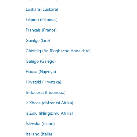
Euskara (Euskara)
Filipino (Pilipinas)
Français (France)
Gaeilge (Éire)
Gàidhlig (An Rìoghachd Aonaichte)
Galego (Galego)
Hausa (Najeriya)
Hrvatski (Hrvatska)
Indonesia (Indonesia)
isiXhosa (eMzantsi Afrika)
isiZulu (iNingizimu Afrika)
Íslenska (ísland)
Italiano (Italia)