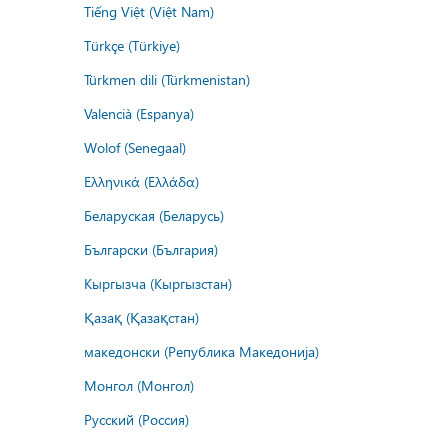
Tiếng Việt (Việt Nam)
Türkçe (Türkiye)
Türkmen dili (Türkmenistan)
Valencià (Espanya)
Wolof (Senegaal)
Ελληνικά (Ελλάδα)
Беларуская (Беларусь)
Български (България)
Кыргызча (Кыргызстан)
Қазақ (Қазақстан)
македонски (Република Македонија)
Монгол (Монгол)
Русский (Россия)