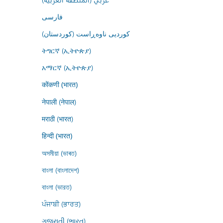
فارسى
کوردیی ناوەڕاست (کوردستان)
ትግርኛ (ኢትዮጵያ)
አማርኛ (ኢትዮጵያ)
कोंकणी (भारत)
नेपाली (नेपाल)
मराठी (भारत)
हिन्दी (भारत)
অসমীয়া (ভাৰত)
বাংলা (বাংলাদেশ)
বাংলা (ভারত)
ਪੰਜਾਬੀ (ਭਾਰਤ)
ગુજરાતી (ભારત)