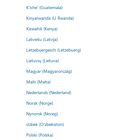
K'iche' (Guatemala)
Kinyarwanda (U Rwanda)
Kiswahili (Kenya)
Latviešu (Latvija)
Lëtzebuergesch (Lëtzebuerg)
Lietuvių (Lietuva)
Magyar (Magyarország)
Malti (Malta)
Nederlands (Nederland)
Norsk (Norge)
Nynorsk (Noreg)
o'zbek (O'zbekiston)
Polski (Polska)