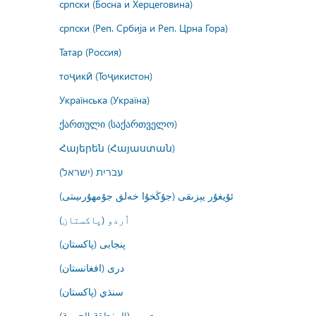
српски (Босна и Херцеговина)
српски (Реп. Србија и Реп. Црна Гора)
Татар (Россия)
тоҷикӣ (Тоҷикистон)
Українська (Україна)
ქართული (საქართველო)
Հայերեն (Հայաստան)
עברית (ישראל)
ئۇيغۇر يېزىقى (جۇڭخۇا خەلق جۇمھۇرىيىتى)
اُردو (پاکستان)
پنجابی (پاکستان)
درى (افغانستان)
سنڌي (پاکستان)
عربي (المنطقة العربية)