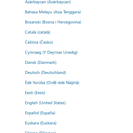
Azərbaycan (Azərbaycan)
Bahasa Melayu (Asia Tenggara)
Bosanski (Bosna i Hercegovina)
Català (català)
Čeština (Česko)
Cymraeg (Y Deyrnas Unedig)
Dansk (Danmark)
Deutsch (Deutschland)
Èdè Yorùbá (Orilẹ̀-èdè Nàìjíríà)
Eesti (Eesti)
English (United States)
Español (España)
Euskara (Euskara)
Filipino (Pilipinas)