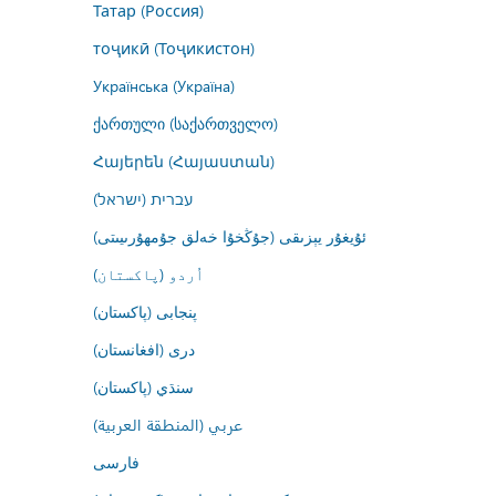
Татар (Россия)
тоҷикӣ (Тоҷикистон)
Українська (Україна)
ქართული (საქართველო)
Հայերեն (Հայաստան)
עברית (ישראל)
ئۇيغۇر يېزىقى (جۇڭخۇا خەلق جۇمھۇرىيىتى)
اُردو (پاکستان)
پنجابی (پاکستان)
درى (افغانستان)
سنڌي (پاکستان)
عربي (المنطقة العربية)
فارسى