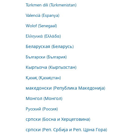
Türkmen dili (Türkmenistan)
Valencià (Espanya)
Wolof (Senegaal)
Ελληνικά (Ελλάδα)
Беларуская (Беларусь)
Български (България)
Кыргызча (Кыргызстан)
Қазақ (Қазақстан)
македонски (Република Македонија)
Монгол (Монгол)
Русский (Россия)
српски (Босна и Херцеговина)
српски (Реп. Србија и Реп. Црна Гора)