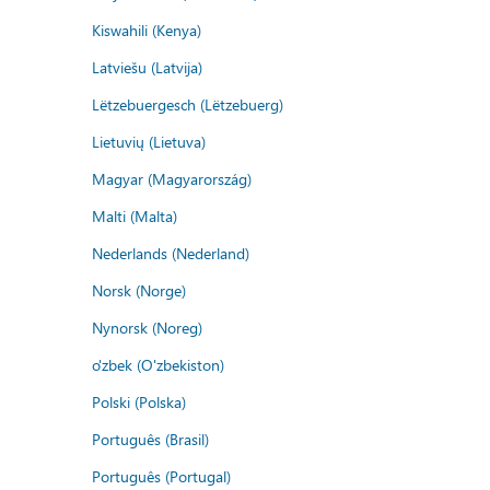
Kiswahili (Kenya)
Latviešu (Latvija)
Lëtzebuergesch (Lëtzebuerg)
Lietuvių (Lietuva)
Magyar (Magyarország)
Malti (Malta)
Nederlands (Nederland)
Norsk (Norge)
Nynorsk (Noreg)
o'zbek (O'zbekiston)
Polski (Polska)
Português (Brasil)
Português (Portugal)