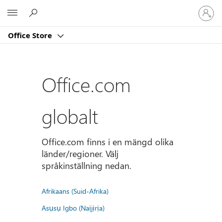
Logga
Microsoft
in
på
Office Store
ditt
konto
Office.com
globalt
Office.com finns i en mängd olika
länder/regioner. Välj
språkinställning nedan.
Afrikaans (Suid-Afrika)
Asụsụ Igbo (Naịjịrịa)