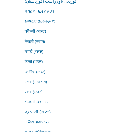
کوردیی ناوەڕاست (کوردستان)
ትግርኛ (ኢትዮጵያ)
አማርኛ (ኢትዮጵያ)
कोंकणी (भारत)
नेपाली (नेपाल)
मराठी (भारत)
हिन्दी (भारत)
অসমীয়া (ভাৰত)
বাংলা (বাংলাদেশ)
বাংলা (ভারত)
ਪੰਜਾਬੀ (ਭਾਰਤ)
ગુજરાતી (ભારત)
ଓଡ଼ିଆ (ଭାରତ)
தமிழ் (இந்தியா)