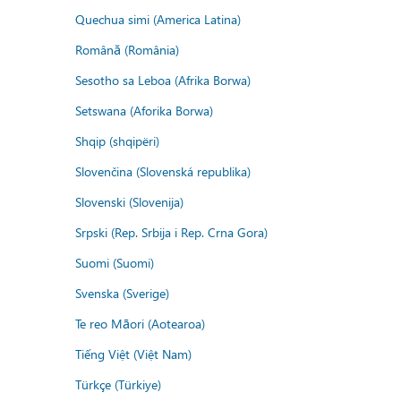
Quechua simi (America Latina)
Română (România)
Sesotho sa Leboa (Afrika Borwa)
Setswana (Aforika Borwa)
Shqip (shqipëri)
Slovenčina (Slovenská republika)
Slovenski (Slovenija)
Srpski (Rep. Srbija i Rep. Crna Gora)
Suomi (Suomi)
Svenska (Sverige)
Te reo Māori (Aotearoa)
Tiếng Việt (Việt Nam)
Türkçe (Türkiye)