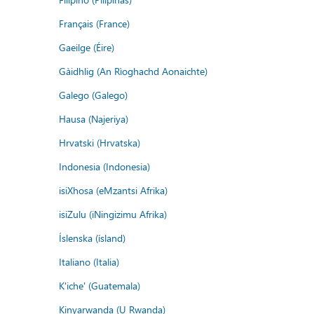
Français (France)
Gaeilge (Éire)
Gàidhlig (An Rìoghachd Aonaichte)
Galego (Galego)
Hausa (Najeriya)
Hrvatski (Hrvatska)
Indonesia (Indonesia)
isiXhosa (eMzantsi Afrika)
isiZulu (iNingizimu Afrika)
Íslenska (ísland)
Italiano (Italia)
K'iche' (Guatemala)
Kinyarwanda (U Rwanda)