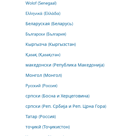
Wolof (Senegaal)
Ελληνικά (Ελλάδα)
Беларуская (Беларусь)
Български (България)
Кыргызча (Кыргызстан)
Қазақ (Қазақстан)
македонски (Република Македонија)
Монгол (Монгол)
Русский (Россия)
српски (Босна и Херцеговина)
српски (Реп. Србија и Реп. Црна Гора)
Татар (Россия)
тоҷикӣ (Тоҷикистон)