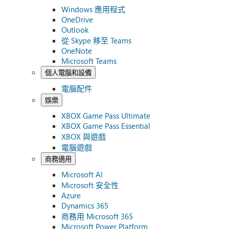
Windows 應用程式
OneDrive
Outlook
從 Skype 移至 Teams
OneNote
Microsoft Teams
個人電腦和設備
電腦配件
娛樂
XBOX Game Pass Ultimate
XBOX Game Pass Essential
XBOX 與遊戲
電腦遊戲
商務適用
Microsoft AI
Microsoft 安全性
Azure
Dynamics 365
商務用 Microsoft 365
Microsoft Power Platform