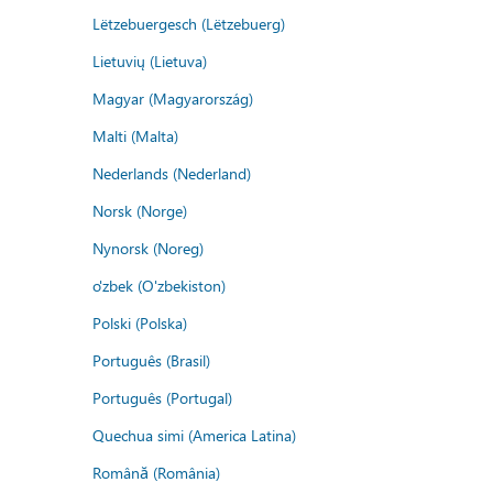
Lëtzebuergesch (Lëtzebuerg)
Lietuvių (Lietuva)
Magyar (Magyarország)
Malti (Malta)
Nederlands (Nederland)
Norsk (Norge)
Nynorsk (Noreg)
o'zbek (O'zbekiston)
Polski (Polska)
Português (Brasil)
Português (Portugal)
Quechua simi (America Latina)
Română (România)