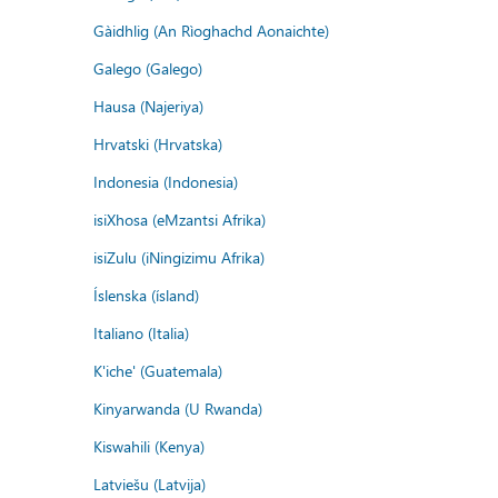
Gàidhlig (An Rìoghachd Aonaichte)
Galego (Galego)
Hausa (Najeriya)
Hrvatski (Hrvatska)
Indonesia (Indonesia)
isiXhosa (eMzantsi Afrika)
isiZulu (iNingizimu Afrika)
Íslenska (ísland)
Italiano (Italia)
K'iche' (Guatemala)
Kinyarwanda (U Rwanda)
Kiswahili (Kenya)
Latviešu (Latvija)