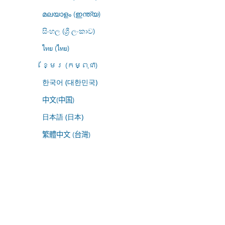
മലയാളം (ഇന്ത്യ)
සිංහල (ශ්‍රී ලංකාව)
ไทย (ไทย)
ខ្មែរ (កម្ពុជា)
한국어 (대한민국)
中文(中国)
日本語 (日本)
繁體中文 (台灣)