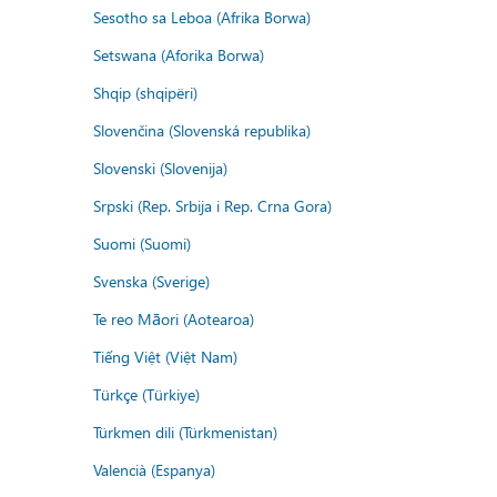
Sesotho sa Leboa (Afrika Borwa)
Setswana (Aforika Borwa)
Shqip (shqipëri)
Slovenčina (Slovenská republika)
Slovenski (Slovenija)
Srpski (Rep. Srbija i Rep. Crna Gora)
Suomi (Suomi)
Svenska (Sverige)
Te reo Māori (Aotearoa)
Tiếng Việt (Việt Nam)
Türkçe (Türkiye)
Türkmen dili (Türkmenistan)
Valencià (Espanya)