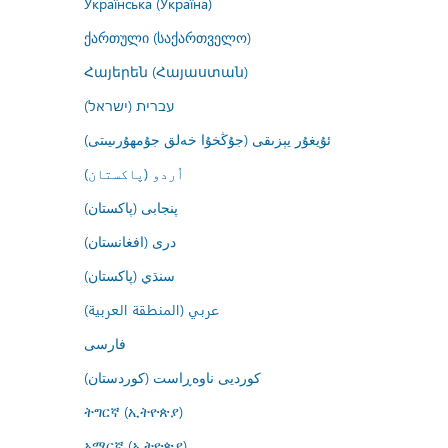
Українська (Україна)
ქართული (საქართველო)
Հայերեն (Հայաստան)
עברית (ישראל)
ئۇيغۇر يېزىقى (جۇڭخۇا خەلق جۇمھۇرىيىتى)
اُردو (پاکستان)
پنجابی (پاکستان)
درى (افغانستان)
سنڌي (پاکستان)
عربي (المنطقة العربية)
فارسى
کوردیی ناوەڕاست (کوردستان)
ትግርኛ (ኢትዮጵያ)
አማርኛ (ኢትዮጵያ)