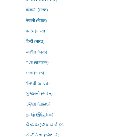
कोंकणी (भारत)
नेपाली (नेपाल)
मराठी (भारत)
हिन्दी (भारत)
অসমীয়া (ভাৰত)
বাংলা (বাংলাদেশ)
বাংলা (ভারত)
ਪੰਜਾਬੀ (ਭਾਰਤ)
ગુજરાતી (ભારત)
ଓଡ଼ିଆ (ଭାରତ)
தமிழ் (இந்தியா)
తెలుగు (భారతదేశం)
ಕನ್ನಡ (ಭಾರತ)