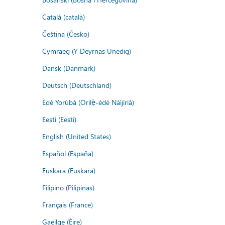
Català (català)
Čeština (Česko)
Cymraeg (Y Deyrnas Unedig)
Dansk (Danmark)
Deutsch (Deutschland)
Èdè Yorùbá (Orilẹ̀-èdè Nàìjíríà)
Eesti (Eesti)
English (United States)
Español (España)
Euskara (Euskara)
Filipino (Pilipinas)
Français (France)
Gaeilge (Éire)