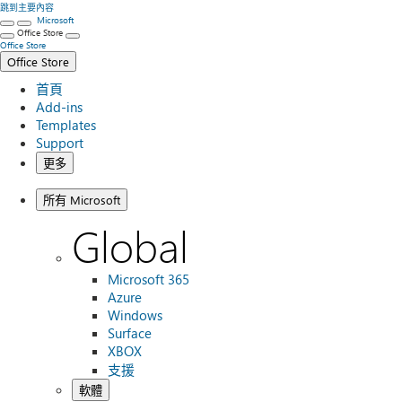
跳到主要內容
Microsoft
Office Store
Office Store
Office Store
首頁
Add-ins
Templates
Support
更多
所有 Microsoft
Global
Microsoft 365
Azure
Windows
Surface
XBOX
支援
軟體