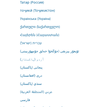
Татар (Россия)
тоҷикӣ (Тоҷикистон)
Українська (Україна)
ქართული (საქართველო)
Հայերեն (Հայաստան)
עברית (ישראל)
ئۇيغۇر يېزىقى (جۇڭخۇا خەلق جۇمھۇرىيىتى)
اُردو (پاکستان)
پنجابی (پاکستان)
درى (افغانستان)
سنڌي (پاکستان)
عربي (المنطقة العربية)
فارسى