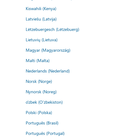
Kiswahili (Kenya)
Latviešu (Latvija)
Lëtzebuergesch (Lëtzebuerg)
Lietuvių (Lietuva)
Magyar (Magyarország)
Malti (Malta)
Nederlands (Nederland)
Norsk (Norge)
Nynorsk (Noreg)
o'zbek (O'zbekiston)
Polski (Polska)
Português (Brasil)
Português (Portugal)