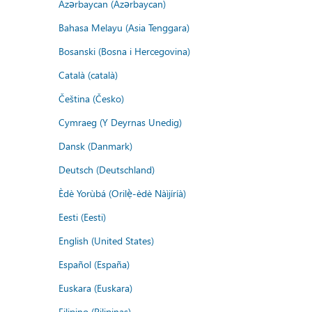
Azərbaycan (Azərbaycan)
Bahasa Melayu (Asia Tenggara)
Bosanski (Bosna i Hercegovina)
Català (català)
Čeština (Česko)
Cymraeg (Y Deyrnas Unedig)
Dansk (Danmark)
Deutsch (Deutschland)
Èdè Yorùbá (Orilẹ̀-èdè Nàìjíríà)
Eesti (Eesti)
English (United States)
Español (España)
Euskara (Euskara)
Filipino (Pilipinas)