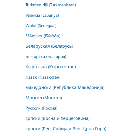
Türkmen dili (Türkmenistan)
Valencià (Espanya)
Wolof (Senegaal)
Ελληνικά (Ελλάδα)
Беларуская (Беларусь)
Български (България)
Кыргызча (Кыргызстан)
Қазақ (Қазақстан)
македонски (Република Македонија)
Монгол (Монгол)
Русский (Россия)
српски (Босна и Херцеговина)
српски (Реп. Србија и Реп. Црна Гора)