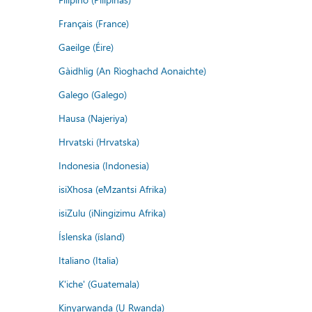
Français (France)
Gaeilge (Éire)
Gàidhlig (An Rìoghachd Aonaichte)
Galego (Galego)
Hausa (Najeriya)
Hrvatski (Hrvatska)
Indonesia (Indonesia)
isiXhosa (eMzantsi Afrika)
isiZulu (iNingizimu Afrika)
Íslenska (ísland)
Italiano (Italia)
K'iche' (Guatemala)
Kinyarwanda (U Rwanda)