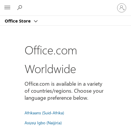
Sign
Microsoft
in
to
Office Store
your
account
Office.com
Worldwide
Office.com is available in a variety
of countries/regions. Choose your
language preference below.
Afrikaans (Suid-Afrika)
Asụsụ Igbo (Naịjịrịa)