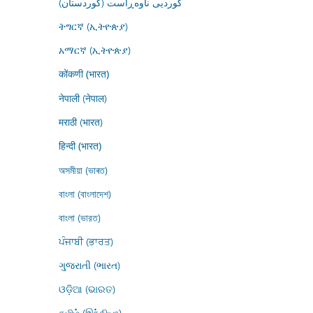
کوردیی ناوەڕاست (کوردستان)
ትግርኛ (ኢትዮጵያ)
አማርኛ (ኢትዮጵያ)
कोंकणी (भारत)
नेपाली (नेपाल)
मराठी (भारत)
हिन्दी (भारत)
অসমীয়া (ভাৰত)
বাংলা (বাংলাদেশ)
বাংলা (ভারত)
ਪੰਜਾਬੀ (ਭਾਰਤ)
ગુજરાતી (ભારત)
ଓଡ଼ିଆ (ଭାରତ)
தமிழ் (இந்தியா)