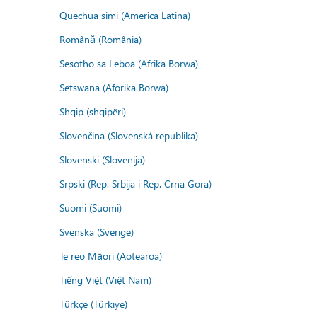
Quechua simi (America Latina)
Română (România)
Sesotho sa Leboa (Afrika Borwa)
Setswana (Aforika Borwa)
Shqip (shqipëri)
Slovenčina (Slovenská republika)
Slovenski (Slovenija)
Srpski (Rep. Srbija i Rep. Crna Gora)
Suomi (Suomi)
Svenska (Sverige)
Te reo Māori (Aotearoa)
Tiếng Việt (Việt Nam)
Türkçe (Türkiye)