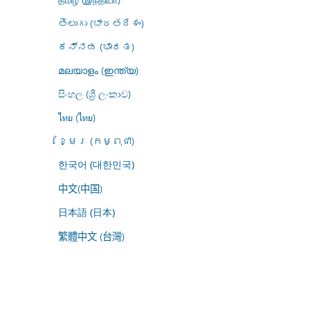
తెలుగు (భారతదేశం)
ಕನ್ನಡ (ಭಾರತ)
മലയാളം (ഇന്ത്യ)
සිංහල (ශ්‍රී ලංකාව)
ไทย (ไทย)
ខ្មែរ (កម្ពុជា)
한국어 (대한민국)
中文(中国)
日本語 (日本)
繁體中文 (台灣)