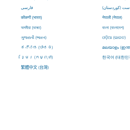
ڕاست (کوردستان
فارسى
नेपाली (नेपाल)
कोंकणी (भारत)
অসমীয়া (ভাৰত)
বাংলা (বাংলাদেশ)
ગુજરાતી (ભારત)
ଓଡ଼ିଆ (ଭାରତ)
ಕನ್ನಡ (ಭಾರತ)
മലയാളം (ഇന്ത
ខ្មែរ (កម្ពុជា)
한국어 (대한민
繁體中文 (台灣)