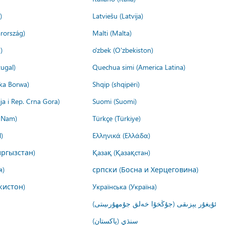
)
Latviešu (Latvija)
rország)
Malti (Malta)
)
o'zbek (O'zbekiston)
ugal)
Quechua simi (America Latina)
ika Borwa)
Shqip (shqipëri)
ija i Rep. Crna Gora)
Suomi (Suomi)
t Nam)
Türkçe (Türkiye)
)
Ελληνικά (Ελλάδα)
ргызстан)
Қазақ (Қазақстан)
я)
српски (Босна и Херцеговина)
кистон)
Українська (Україна)
ئۇيغۇر يېزىقى (جۇڭخۇا خەلق جۇمھۇرىيىتى)
سنڌي (پاکستان)