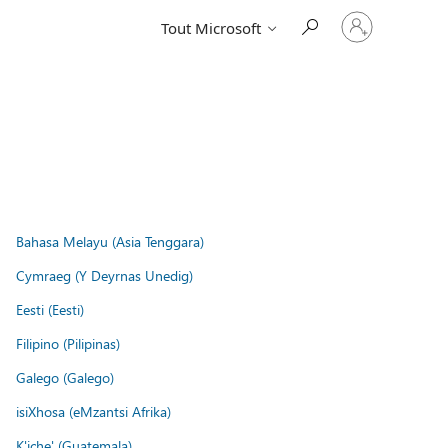
Connectez-
Tout Microsoft
vous
à
votre
compte
Bahasa Melayu (Asia Tenggara)
Cymraeg (Y Deyrnas Unedig)
Eesti (Eesti)
Filipino (Pilipinas)
Galego (Galego)
isiXhosa (eMzantsi Afrika)
K'iche' (Guatemala)