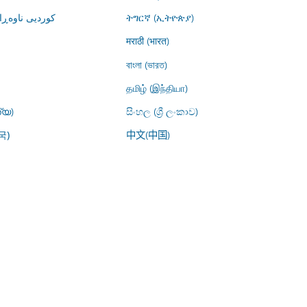
کوردیی ناوە)
ትግርኛ (ኢትዮጵያ)
मराठी (भारत)
বাংলা (ভারত)
தமிழ் (இந்தியா)
്യ)
සිංහල (ශ්‍රී ලංකාව)
中文(中国)
국)