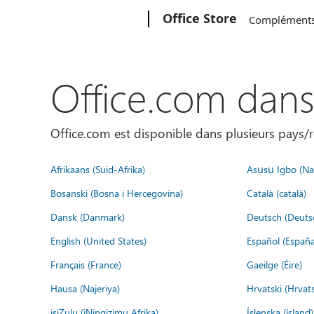
Microsoft
Office Store
Complément
Office.com dan
Office.com est disponible dans plusieurs pays/r
Afrikaans (Suid-Afrika)
Asụsụ Igbo (Naị
Bosanski (Bosna i Hercegovina)
Català (català)
Dansk (Danmark)
Deutsch (Deuts
English (United States)
Español (España
Français (France)
Gaeilge (Éire)
Hausa (Najeriya)
Hrvatski (Hrvat
isiZulu (iNingizimu Afrika)
Íslenska (ísland)