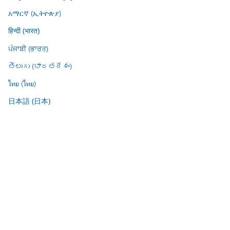
አማርኛ (ኢትዮጵያ)
हिन्दी (भारत)
ਪੰਜਾਬੀ (ਭਾਰਤ)
తెలుగు (భారతదేశం)
ไทย (ไทย)
日本語 (日本)