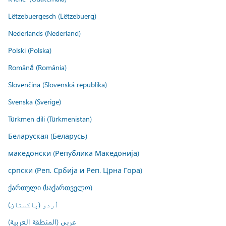
Lëtzebuergesch (Lëtzebuerg)
Nederlands (Nederland)
Polski (Polska)
Română (România)
Slovenčina (Slovenská republika)
Svenska (Sverige)
Türkmen dili (Türkmenistan)
Беларуская (Беларусь)
македонски (Република Македонија)
српски (Реп. Србија и Реп. Црна Гора)
ქართული (საქართველო)
اُردو (پاکستان)
عربي (المنطقة العربية)