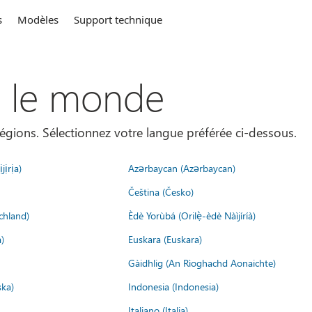
s
Modèles
Support technique
s le monde
égions. Sélectionnez votre langue préférée ci-dessous.
jịrịa)
Azərbaycan (Azərbaycan)
Čeština (Česko)
chland)
Èdè Yorùbá (Orilẹ̀-èdè Nàìjíríà)
)
Euskara (Euskara)
Gàidhlig (An Rìoghachd Aonaichte)
ska)
Indonesia (Indonesia)
Italiano (Italia)