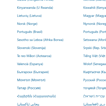
Kinyarwanda (U Rwanda)
Kiswahili (Kenya
Lietuvių (Lietuva)
Magyar (Magya
Norsk (Norge)
Nynorsk (Noreg
Português (Brasil)
Português (Port
Sesotho sa Leboa (Afrika Borwa)
Setswana (Afor
Slovenski (Slovenija)
Srpski (Rep. Srb
Te reo Māori (Aotearoa)
Tiếng Việt (Việ
Valencià (Espanya)
Wolof (Senegaal
Български (България)
Кыргызча (Кы
Монгол (Монгол)
Русский (Росси
Татар (Россия)
тоҷикӣ (Тоҷи
Հայերեն (Հայաստան)
עברית (ישראל)
درى (افغانستان)
پنجابی (پاکستان)