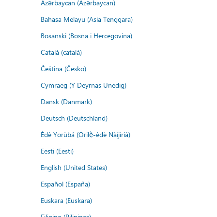
Azərbaycan (Azərbaycan)
Bahasa Melayu (Asia Tenggara)
Bosanski (Bosna i Hercegovina)
Català (català)
Čeština (Česko)
Cymraeg (Y Deyrnas Unedig)
Dansk (Danmark)
Deutsch (Deutschland)
Èdè Yorùbá (Orilẹ̀-èdè Nàìjíríà)
Eesti (Eesti)
English (United States)
Español (España)
Euskara (Euskara)
Filipino (Pilipinas)