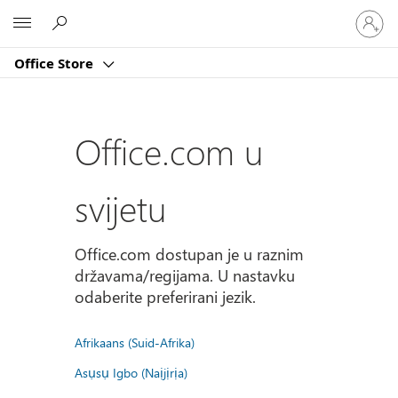
Prijavite
Microsoft
se
u
Office Store
svoj
račun
Office.com u
svijetu
Office.com dostupan je u raznim
državama/regijama. U nastavku
odaberite preferirani jezik.
Afrikaans (Suid-Afrika)
Asụsụ Igbo (Naịjịrịa)