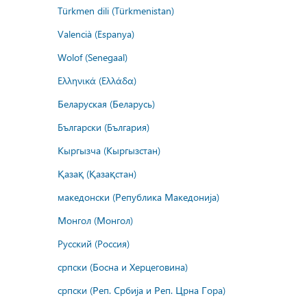
Türkmen dili (Türkmenistan)
Valencià (Espanya)
Wolof (Senegaal)
Ελληνικά (Ελλάδα)
Беларуская (Беларусь)
Български (България)
Кыргызча (Кыргызстан)
Қазақ (Қазақстан)
македонски (Република Македонија)
Монгол (Монгол)
Русский (Россия)
српски (Босна и Херцеговина)
српски (Реп. Србија и Реп. Црна Гора)