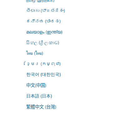
తెలుగు (భారతదేశం)
ಕನ್ನಡ (ಭಾರತ)
മലയാളം (ഇന്ത്യ)
සිංහල (ශ්‍රී ලංකාව)
ไทย (ไทย)
ខ្មែរ (កម្ពុជា)
한국어 (대한민국)
中文(中国)
日本語 (日本)
繁體中文 (台灣)