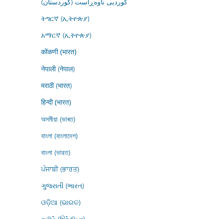
کوردیی ناوەڕاست (کوردستان)
ትግርኛ (ኢትዮጵያ)
አማርኛ (ኢትዮጵያ)
कोंकणी (भारत)
नेपाली (नेपाल)
मराठी (भारत)
हिन्दी (भारत)
অসমীয়া (ভাৰত)
বাংলা (বাংলাদেশ)
বাংলা (ভারত)
ਪੰਜਾਬੀ (ਭਾਰਤ)
ગુજરાતી (ભારત)
ଓଡ଼ିଆ (ଭାରତ)
தமிழ் (இந்தியா)