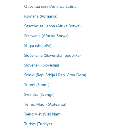
Quechua simi (America Latina)
Română (România)
Sesotho sa Leboa (Afrika Borwa)
Setswana (Aforika Borwa)
Shqip (shqipëri)
Slovenčina (Slovenská republika)
Slovenski (Slovenija)
Srpski (Rep. Srbija i Rep. Crna Gora)
Suomi (Suomi)
Svenska (Sverige)
Te reo Māori (Aotearoa)
Tiếng Việt (Việt Nam)
Türkçe (Türkiye)