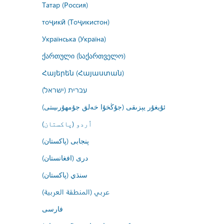
Татар (Россия)
тоҷикӣ (Тоҷикистон)
Українська (Україна)
ქართული (საქართველო)
Հայերեն (Հայաստան)
עברית (ישראל)
ئۇيغۇر يېزىقى (جۇڭخۇا خەلق جۇمھۇرىيىتى)
اُردو (پاکستان)
پنجابی (پاکستان)
درى (افغانستان)
سنڌي (پاکستان)
عربي (المنطقة العربية)
فارسى