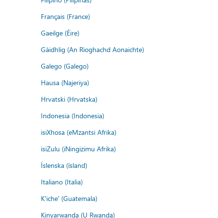
Français (France)
Gaeilge (Éire)
Gàidhlig (An Rìoghachd Aonaichte)
Galego (Galego)
Hausa (Najeriya)
Hrvatski (Hrvatska)
Indonesia (Indonesia)
isiXhosa (eMzantsi Afrika)
isiZulu (iNingizimu Afrika)
Íslenska (ísland)
Italiano (Italia)
K'iche' (Guatemala)
Kinyarwanda (U Rwanda)