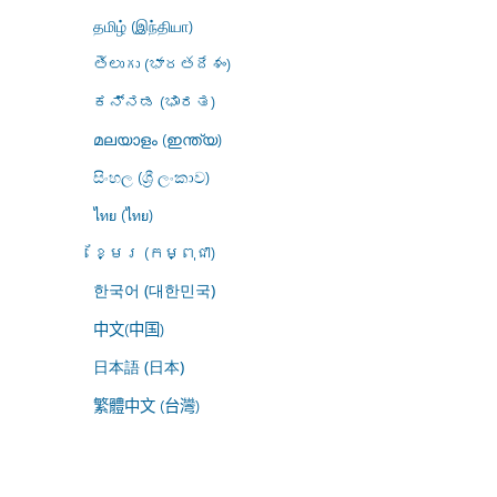
தமிழ் (இந்தியா)
తెలుగు (భారతదేశం)
ಕನ್ನಡ (ಭಾರತ)
മലയാളം (ഇന്ത്യ)
සිංහල (ශ්‍රී ලංකාව)
ไทย (ไทย)
ខ្មែរ (កម្ពុជា)
한국어 (대한민국)
中文(中国)
日本語 (日本)
繁體中文 (台灣)