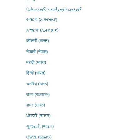
کوردیی ناوەڕاست (کوردستان)
ትግርኛ (ኢትዮጵያ)
አማርኛ (ኢትዮጵያ)
कोंकणी (भारत)
नेपाली (नेपाल)
मराठी (भारत)
हिन्दी (भारत)
অসমীয়া (ভাৰত)
বাংলা (বাংলাদেশ)
বাংলা (ভারত)
ਪੰਜਾਬੀ (ਭਾਰਤ)
ગુજરાતી (ભારત)
ଓଡ଼ିଆ (ଭାରତ)