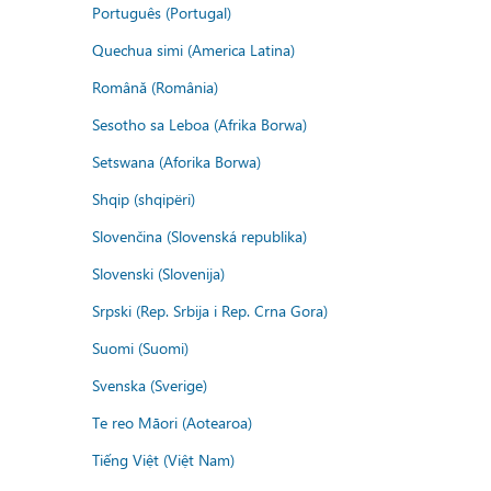
Português (Portugal)
Quechua simi (America Latina)
Română (România)
Sesotho sa Leboa (Afrika Borwa)
Setswana (Aforika Borwa)
Shqip (shqipëri)
Slovenčina (Slovenská republika)
Slovenski (Slovenija)
Srpski (Rep. Srbija i Rep. Crna Gora)
Suomi (Suomi)
Svenska (Sverige)
Te reo Māori (Aotearoa)
Tiếng Việt (Việt Nam)