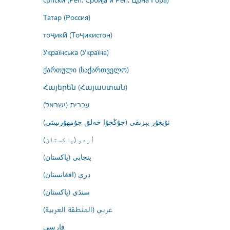
Татар (Россия)
тоҷикӣ (Тоҷикистон)
Українська (Україна)
ქართული (საქართველო)
Հայերեն (Հայաստան)
עברית (ישראל)
ئۇيغۇر يېزىقى (جۇڭخۇا خەلق جۇمھۇرىيىتى)
اُردو (پاکستان)
پنجابی (پاکستان)
درى (افغانستان)
سنڌي (پاکستان)
عربي (المنطقة العربية)
فارسى