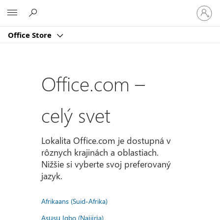
Prihlást
Microsoft
sa
k
Office Store
svojmu
kontu
Office.com –
celý svet
Lokalita Office.com je dostupná v
rôznych krajinách a oblastiach.
Nižšie si vyberte svoj preferovaný
jazyk.
Afrikaans (Suid-Afrika)
Asụsụ Igbo (Naịjịrịa)