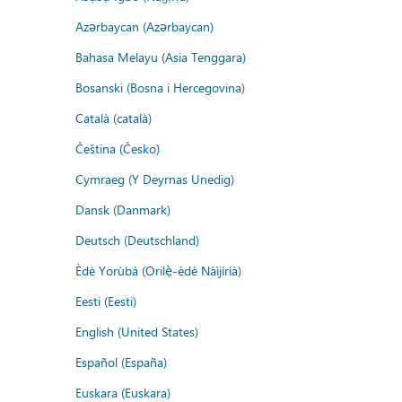
Azərbaycan (Azərbaycan)
Bahasa Melayu (Asia Tenggara)
Bosanski (Bosna i Hercegovina)
Català (català)
Čeština (Česko)
Cymraeg (Y Deyrnas Unedig)
Dansk (Danmark)
Deutsch (Deutschland)
Èdè Yorùbá (Orilẹ̀-èdè Nàìjíríà)
Eesti (Eesti)
English (United States)
Español (España)
Euskara (Euskara)