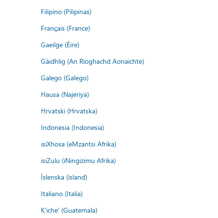
Filipino (Pilipinas)
Français (France)
Gaeilge (Éire)
Gàidhlig (An Rìoghachd Aonaichte)
Galego (Galego)
Hausa (Najeriya)
Hrvatski (Hrvatska)
Indonesia (Indonesia)
isiXhosa (eMzantsi Afrika)
isiZulu (iNingizimu Afrika)
Íslenska (ísland)
Italiano (Italia)
K'iche' (Guatemala)