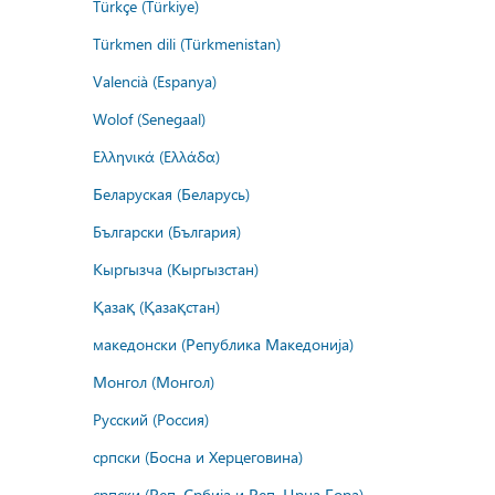
Türkçe (Türkiye)
Türkmen dili (Türkmenistan)
Valencià (Espanya)
Wolof (Senegaal)
Ελληνικά (Ελλάδα)
Беларуская (Беларусь)
Български (България)
Кыргызча (Кыргызстан)
Қазақ (Қазақстан)
македонски (Република Македонија)
Монгол (Монгол)
Русский (Россия)
српски (Босна и Херцеговина)
српски (Реп. Србија и Реп. Црна Гора)