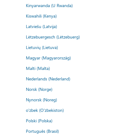
Kinyarwanda (U Rwanda)
Kiswahili (Kenya)
Latviešu (Latvija)
Lëtzebuergesch (Lëtzebuerg)
Lietuvių (Lietuva)
Magyar (Magyarország)
Malti (Malta)
Nederlands (Nederland)
Norsk (Norge)
Nynorsk (Noreg)
o'zbek (O'zbekiston)
Polski (Polska)
Português (Brasil)