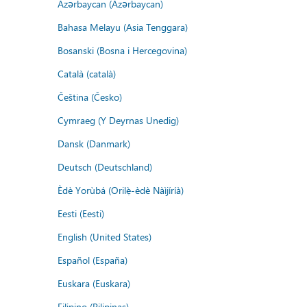
Azərbaycan (Azərbaycan)
Bahasa Melayu (Asia Tenggara)
Bosanski (Bosna i Hercegovina)
Català (català)
Čeština (Česko)
Cymraeg (Y Deyrnas Unedig)
Dansk (Danmark)
Deutsch (Deutschland)
Èdè Yorùbá (Orilẹ̀-èdè Nàìjíríà)
Eesti (Eesti)
English (United States)
Español (España)
Euskara (Euskara)
Filipino (Pilipinas)