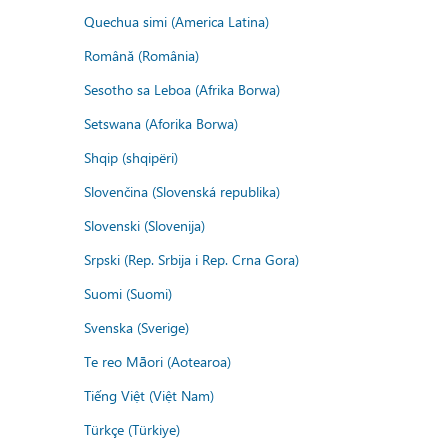
Quechua simi (America Latina)
Română (România)
Sesotho sa Leboa (Afrika Borwa)
Setswana (Aforika Borwa)
Shqip (shqipëri)
Slovenčina (Slovenská republika)
Slovenski (Slovenija)
Srpski (Rep. Srbija i Rep. Crna Gora)
Suomi (Suomi)
Svenska (Sverige)
Te reo Māori (Aotearoa)
Tiếng Việt (Việt Nam)
Türkçe (Türkiye)