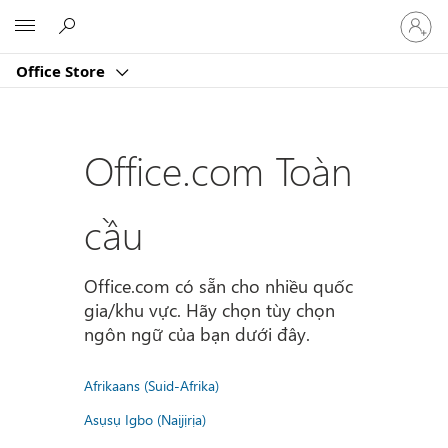
Đăng
Microsoft
nhập
tài
Office Store
khoản
của
bạn
Office.com Toàn
cầu
Office.com có sẵn cho nhiều quốc
gia/khu vực. Hãy chọn tùy chọn
ngôn ngữ của bạn dưới đây.
Afrikaans (Suid-Afrika)
Asụsụ Igbo (Naịjịrịa)