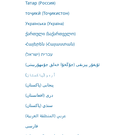
Татар (Россия)
тоҷикӣ (Тоҷикистон)
Українська (Україна)
ქართული (საქართველო)
Հայերեն (Հայաստան)
עברית (ישראל)
ئۇيغۇر يېزىقى (جۇڭخۇا خەلق جۇمھۇرىيىتى)
اُردو (پاکستان)
پنجابی (پاکستان)
درى (افغانستان)
سنڌي (پاکستان)
عربي (المنطقة العربية)
فارسى