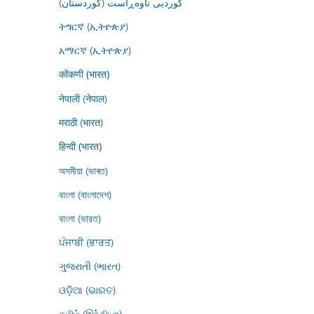
کوردیی ناوەڕاست (کوردستان)
ትግርኛ (ኢትዮጵያ)
አማርኛ (ኢትዮጵያ)
कोंकणी (भारत)
नेपाली (नेपाल)
मराठी (भारत)
हिन्दी (भारत)
অসমীয়া (ভাৰত)
বাংলা (বাংলাদেশ)
বাংলা (ভারত)
ਪੰਜਾਬੀ (ਭਾਰਤ)
ગુજરાતી (ભારત)
ଓଡ଼ିଆ (ଭାରତ)
தமிழ் (இந்தியா)