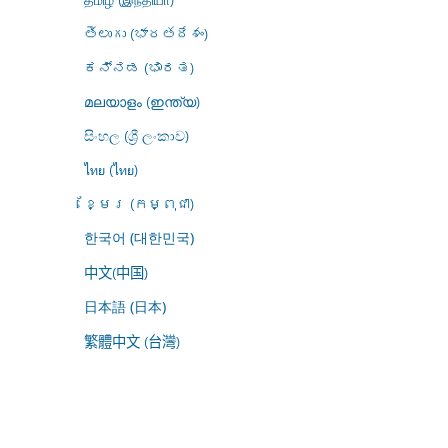
తెలుగు (భారతదేశం)
ಕನ್ನಡ (ಭಾರತ)
മലയാളം (ഇന്ത്യ)
සිංහල (ශ්‍රී ලංකාව)
ไทย (ไทย)
ខ្មែរ (កម្ពុជា)
한국어 (대한민국)
中文(中国)
日本語 (日本)
繁體中文 (台灣)