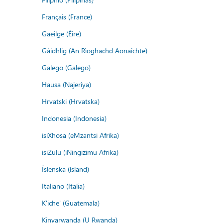
Français (France)
Gaeilge (Éire)
Gàidhlig (An Rìoghachd Aonaichte)
Galego (Galego)
Hausa (Najeriya)
Hrvatski (Hrvatska)
Indonesia (Indonesia)
isiXhosa (eMzantsi Afrika)
isiZulu (iNingizimu Afrika)
Íslenska (ísland)
Italiano (Italia)
K'iche' (Guatemala)
Kinyarwanda (U Rwanda)