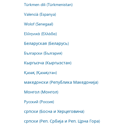
Türkmen dili (Türkmenistan)
Valencià (Espanya)
Wolof (Senegaal)
Ελληνικά (Ελλάδα)
Беларуская (Беларусь)
Български (България)
Кыргызча (Кыргызстан)
Қазақ (Қазақстан)
македонски (Република Македонија)
Монгол (Монгол)
Русский (Россия)
српски (Босна и Херцеговина)
српски (Реп. Србија и Реп. Црна Гора)