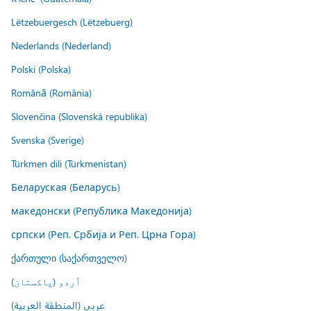
Lëtzebuergesch (Lëtzebuerg)
Nederlands (Nederland)
Polski (Polska)
Română (România)
Slovenčina (Slovenská republika)
Svenska (Sverige)
Türkmen dili (Türkmenistan)
Беларуская (Беларусь)
македонски (Република Македонија)
српски (Реп. Србија и Реп. Црна Гора)
ქართული (საქართველო)
اُردو (پاکستان)
عربي (المنطقة العربية)