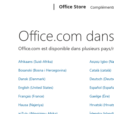
Microsoft
Office Store
Complément
Office.com dan
Office.com est disponible dans plusieurs pays/r
Afrikaans (Suid-Afrika)
Asụsụ Igbo (Naị
Bosanski (Bosna i Hercegovina)
Català (català)
Dansk (Danmark)
Deutsch (Deuts
English (United States)
Español (España
Français (France)
Gaeilge (Éire)
Hausa (Najeriya)
Hrvatski (Hrvat
isiZulu (iNingizimu Afrika)
Íslenska (ísland)