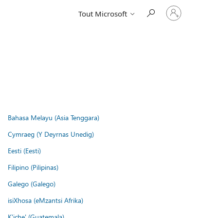
Connectez-
Tout Microsoft
vous
à
votre
compte
Bahasa Melayu (Asia Tenggara)
Cymraeg (Y Deyrnas Unedig)
Eesti (Eesti)
Filipino (Pilipinas)
Galego (Galego)
isiXhosa (eMzantsi Afrika)
K'iche' (Guatemala)