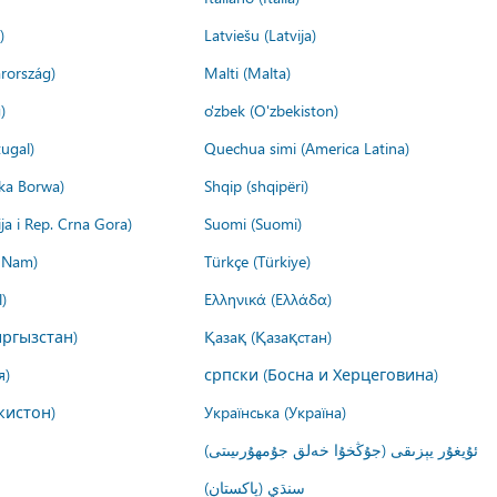
)
Latviešu (Latvija)
rország)
Malti (Malta)
)
o'zbek (O'zbekiston)
ugal)
Quechua simi (America Latina)
ika Borwa)
Shqip (shqipëri)
ija i Rep. Crna Gora)
Suomi (Suomi)
t Nam)
Türkçe (Türkiye)
)
Ελληνικά (Ελλάδα)
ргызстан)
Қазақ (Қазақстан)
я)
српски (Босна и Херцеговина)
кистон)
Українська (Україна)
ئۇيغۇر يېزىقى (جۇڭخۇا خەلق جۇمھۇرىيىتى)
سنڌي (پاکستان)