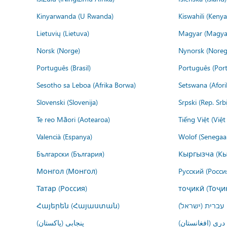
Kinyarwanda (U Rwanda)
Kiswahili (Kenya
Lietuvių (Lietuva)
Magyar (Magya
Norsk (Norge)
Nynorsk (Noreg
Português (Brasil)
Português (Port
Sesotho sa Leboa (Afrika Borwa)
Setswana (Afor
Slovenski (Slovenija)
Srpski (Rep. Srb
Te reo Māori (Aotearoa)
Tiếng Việt (Việ
Valencià (Espanya)
Wolof (Senegaal
Български (България)
Кыргызча (Кы
Монгол (Монгол)
Русский (Росси
Татар (Россия)
тоҷикӣ (Тоҷи
Հայերեն (Հայաստան)
עברית (ישראל)
درى (افغانستان)
پنجابی (پاکستان)