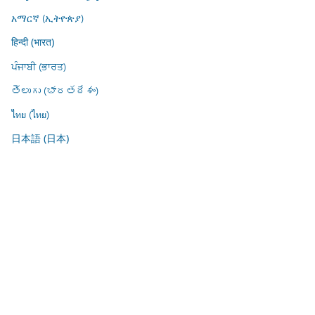
አማርኛ (ኢትዮጵያ)
हिन्दी (भारत)
ਪੰਜਾਬੀ (ਭਾਰਤ)
తెలుగు (భారతదేశం)
ไทย (ไทย)
日本語 (日本)