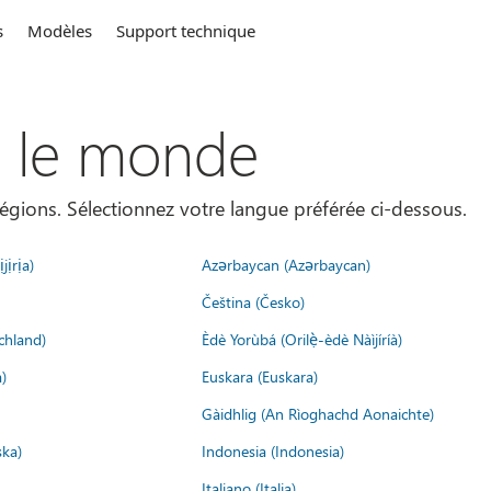
s
Modèles
Support technique
s le monde
égions. Sélectionnez votre langue préférée ci-dessous.
jịrịa)
Azərbaycan (Azərbaycan)
Čeština (Česko)
chland)
Èdè Yorùbá (Orilẹ̀-èdè Nàìjíríà)
)
Euskara (Euskara)
Gàidhlig (An Rìoghachd Aonaichte)
ska)
Indonesia (Indonesia)
Italiano (Italia)