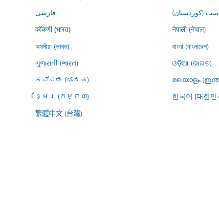
ڕاست (کوردستان
فارسى
नेपाली (नेपाल)
कोंकणी (भारत)
অসমীয়া (ভাৰত)
বাংলা (বাংলাদেশ)
ગુજરાતી (ભારત)
ଓଡ଼ିଆ (ଭାରତ)
ಕನ್ನಡ (ಭಾರತ)
മലയാളം (ഇന്ത
ខ្មែរ (កម្ពុជា)
한국어 (대한민
繁體中文 (台灣)