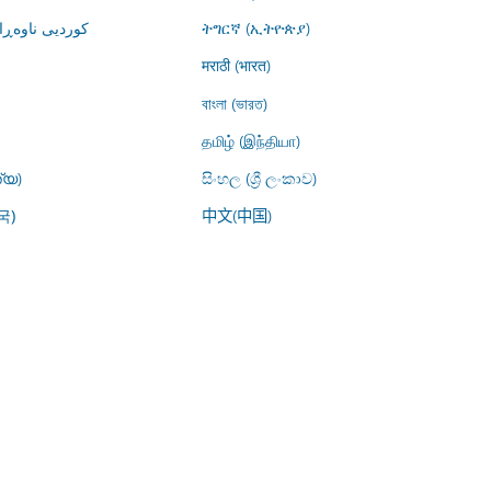
کوردیی ناوە)
ትግርኛ (ኢትዮጵያ)
मराठी (भारत)
বাংলা (ভারত)
தமிழ் (இந்தியா)
്യ)
සිංහල (ශ්‍රී ලංකාව)
中文(中国)
국)