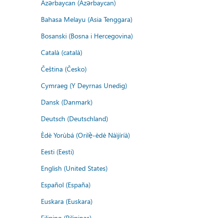
Azərbaycan (Azərbaycan)
Bahasa Melayu (Asia Tenggara)
Bosanski (Bosna i Hercegovina)
Català (català)
Čeština (Česko)
Cymraeg (Y Deyrnas Unedig)
Dansk (Danmark)
Deutsch (Deutschland)
Èdè Yorùbá (Orilẹ̀-èdè Nàìjíríà)
Eesti (Eesti)
English (United States)
Español (España)
Euskara (Euskara)
Filipino (Pilipinas)