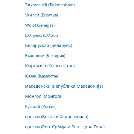
Türkmen dili (Türkmenistan)
Valencià (Espanya)
Wolof (Senegaal)
Ελληνικά (Ελλάδα)
Беларуская (Беларусь)
Български (България)
Кыргызча (Кыргызстан)
Қазақ (Қазақстан)
македонски (Република Македонија)
Монгол (Монгол)
Русский (Россия)
српски (Босна и Херцеговина)
српски (Реп. Србија и Реп. Црна Гора)