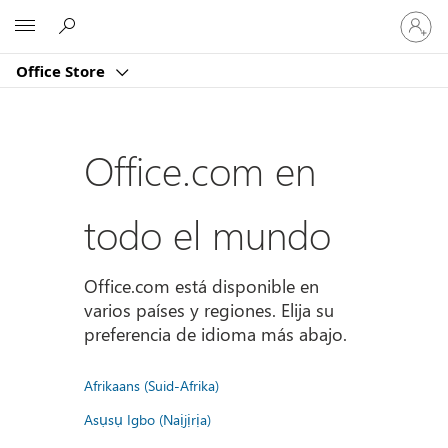
Iniciar
Microsoft
sesión
en
Office Store
tu
cuenta
Office.com en
todo el mundo
Office.com está disponible en
varios países y regiones. Elija su
preferencia de idioma más abajo.
Afrikaans (Suid-Afrika)
Asụsụ Igbo (Naịjịrịa)