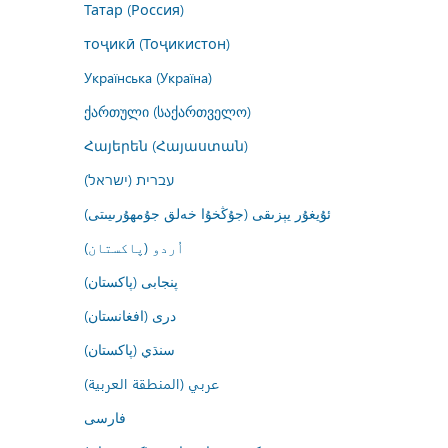
Татар (Россия)
тоҷикӣ (Тоҷикистон)
Українська (Україна)
ქართული (საქართველო)
Հայերեն (Հայաստան)
עברית (ישראל)
ئۇيغۇر يېزىقى (جۇڭخۇا خەلق جۇمھۇرىيىتى)
اُردو (پاکستان)
پنجابی (پاکستان)
درى (افغانستان)
سنڌي (پاکستان)
عربي (المنطقة العربية)
فارسى