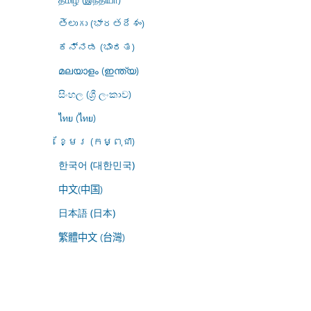
తెలుగు (భారతదేశం)
ಕನ್ನಡ (ಭಾರತ)
മലയാളം (ഇന്ത്യ)
සිංහල (ශ්‍රී ලංකාව)
ไทย (ไทย)
ខ្មែរ (កម្ពុជា)
한국어 (대한민국)
中文(中国)
日本語 (日本)
繁體中文 (台灣)