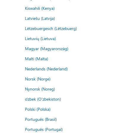
Kiswahili (Kenya)
Latviešu (Latvija)
Lëtzebuergesch (Lëtzebuerg)
Lietuvių (Lietuva)
Magyar (Magyarország)
Malti (Malta)
Nederlands (Nederland)
Norsk (Norge)
Nynorsk (Noreg)
o'zbek (O'zbekiston)
Polski (Polska)
Português (Brasil)
Português (Portugal)