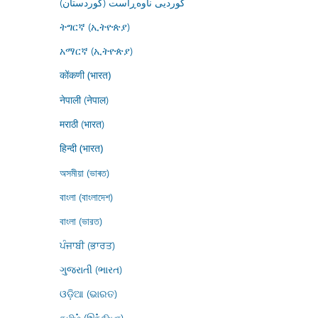
کوردیی ناوەڕاست (کوردستان)
ትግርኛ (ኢትዮጵያ)
አማርኛ (ኢትዮጵያ)
कोंकणी (भारत)
नेपाली (नेपाल)
मराठी (भारत)
हिन्दी (भारत)
অসমীয়া (ভাৰত)
বাংলা (বাংলাদেশ)
বাংলা (ভারত)
ਪੰਜਾਬੀ (ਭਾਰਤ)
ગુજરાતી (ભારત)
ଓଡ଼ିଆ (ଭାରତ)
தமிழ் (இந்தியா)