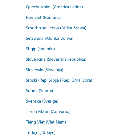
Quechua simi (America Latina)
Română (România)
Sesotho sa Leboa (Afrika Borwa)
Setswana (Aforika Borwa)
Shqip (shqipëri)
Slovenčina (Slovenská republika)
Slovenski (Slovenija)
Srpski (Rep. Srbija i Rep. Crna Gora)
Suomi (Suomi)
Svenska (Sverige)
Te reo Māori (Aotearoa)
Tiếng Việt (Việt Nam)
Türkçe (Türkiye)