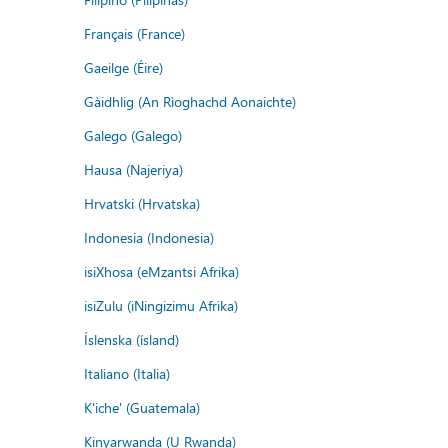
Français (France)
Gaeilge (Éire)
Gàidhlig (An Rìoghachd Aonaichte)
Galego (Galego)
Hausa (Najeriya)
Hrvatski (Hrvatska)
Indonesia (Indonesia)
isiXhosa (eMzantsi Afrika)
isiZulu (iNingizimu Afrika)
Íslenska (ísland)
Italiano (Italia)
K'iche' (Guatemala)
Kinyarwanda (U Rwanda)