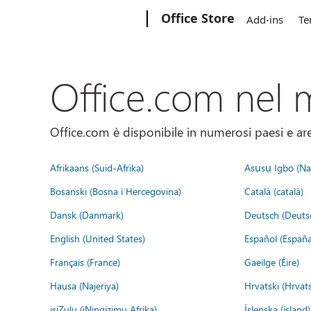
Microsoft
Office Store
Add-ins
Te
Office.com nel
Office.com è disponibile in numerosi paesi e aree
Afrikaans (Suid-Afrika)
Asụsụ Igbo (Naị
Bosanski (Bosna i Hercegovina)
Català (català)
Dansk (Danmark)
Deutsch (Deuts
English (United States)
Español (España
Français (France)
Gaeilge (Éire)
Hausa (Najeriya)
Hrvatski (Hrvat
isiZulu (iNingizimu Afrika)
Íslenska (ísland)