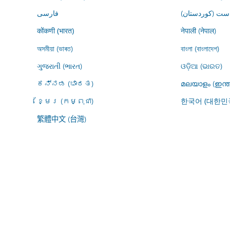
ڕاست (کوردستان
فارسى
नेपाली (नेपाल)
कोंकणी (भारत)
অসমীয়া (ভাৰত)
বাংলা (বাংলাদেশ)
ગુજરાતી (ભારત)
ଓଡ଼ିଆ (ଭାରତ)
ಕನ್ನಡ (ಭಾರತ)
മലയാളം (ഇന്ത
ខ្មែរ (កម្ពុជា)
한국어 (대한민
繁體中文 (台灣)