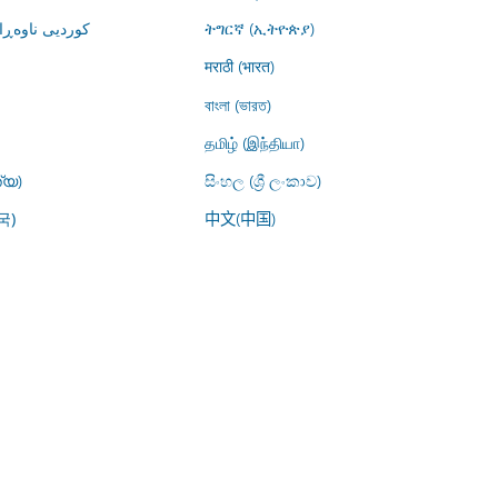
کوردیی ناوە)
ትግርኛ (ኢትዮጵያ)
मराठी (भारत)
বাংলা (ভারত)
தமிழ் (இந்தியா)
്യ)
සිංහල (ශ්‍රී ලංකාව)
中文(中国)
국)