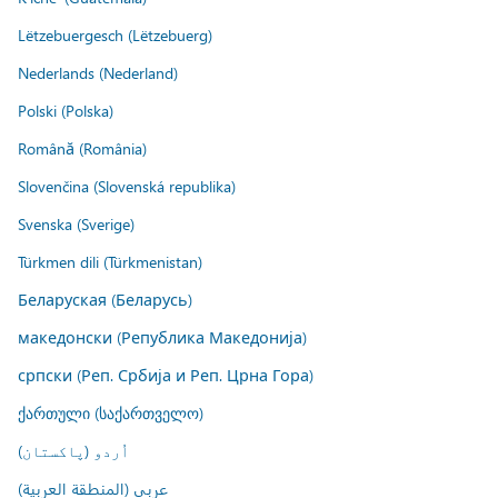
Lëtzebuergesch (Lëtzebuerg)
Nederlands (Nederland)
Polski (Polska)
Română (România)
Slovenčina (Slovenská republika)
Svenska (Sverige)
Türkmen dili (Türkmenistan)
Беларуская (Беларусь)
македонски (Република Македонија)
српски (Реп. Србија и Реп. Црна Гора)
ქართული (საქართველო)
اُردو (پاکستان)
عربي (المنطقة العربية)