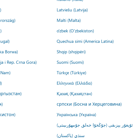
)
Latviešu (Latvija)
rország)
Malti (Malta)
)
o'zbek (O'zbekiston)
ugal)
Quechua simi (America Latina)
ika Borwa)
Shqip (shqipëri)
ija i Rep. Crna Gora)
Suomi (Suomi)
t Nam)
Türkçe (Türkiye)
)
Ελληνικά (Ελλάδα)
ргызстан)
Қазақ (Қазақстан)
я)
српски (Босна и Херцеговина)
кистон)
Українська (Україна)
ئۇيغۇر يېزىقى (جۇڭخۇا خەلق جۇمھۇرىيىتى)
سنڌي (پاکستان)