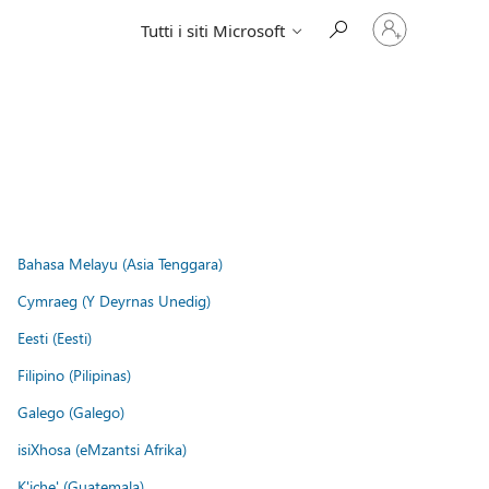
Accedi
Tutti i siti Microsoft
con
il
tuo
account
Bahasa Melayu (Asia Tenggara)
Cymraeg (Y Deyrnas Unedig)
Eesti (Eesti)
Filipino (Pilipinas)
Galego (Galego)
isiXhosa (eMzantsi Afrika)
K'iche' (Guatemala)