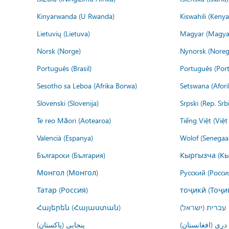
Kinyarwanda (U Rwanda)
Kiswahili (Kenya
Lietuvių (Lietuva)
Magyar (Magya
Norsk (Norge)
Nynorsk (Noreg
Português (Brasil)
Português (Port
Sesotho sa Leboa (Afrika Borwa)
Setswana (Afor
Slovenski (Slovenija)
Srpski (Rep. Srb
Te reo Māori (Aotearoa)
Tiếng Việt (Việ
Valencià (Espanya)
Wolof (Senegaal
Български (България)
Кыргызча (Кы
Монгол (Монгол)
Русский (Росси
Татар (Россия)
тоҷикӣ (Тоҷи
Հայերեն (Հայաստան)
עברית (ישראל)
درى (افغانستان)
پنجابی (پاکستان)