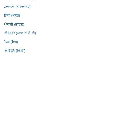
አማርኛ (ኢትዮጵያ)
हिन्दी (भारत)
ਪੰਜਾਬੀ (ਭਾਰਤ)
తెలుగు (భారతదేశం)
ไทย (ไทย)
日本語 (日本)