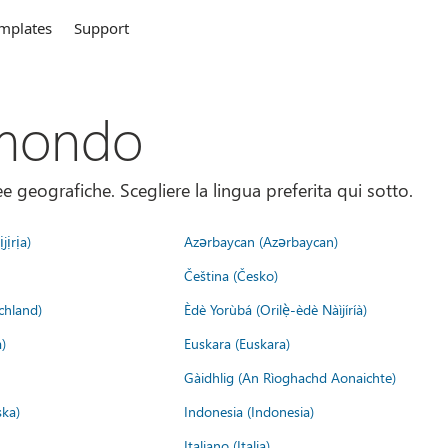
mplates
Support
 mondo
 geografiche. Scegliere la lingua preferita qui sotto.
jịrịa)
Azərbaycan (Azərbaycan)
Čeština (Česko)
chland)
Èdè Yorùbá (Orilẹ̀-èdè Nàìjíríà)
)
Euskara (Euskara)
Gàidhlig (An Rìoghachd Aonaichte)
ska)
Indonesia (Indonesia)
Italiano (Italia)