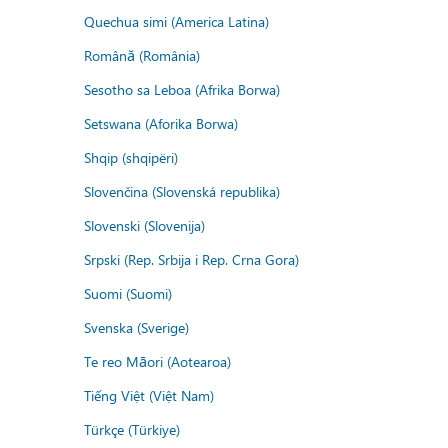
Quechua simi (America Latina)
Română (România)
Sesotho sa Leboa (Afrika Borwa)
Setswana (Aforika Borwa)
Shqip (shqipëri)
Slovenčina (Slovenská republika)
Slovenski (Slovenija)
Srpski (Rep. Srbija i Rep. Crna Gora)
Suomi (Suomi)
Svenska (Sverige)
Te reo Māori (Aotearoa)
Tiếng Việt (Việt Nam)
Türkçe (Türkiye)