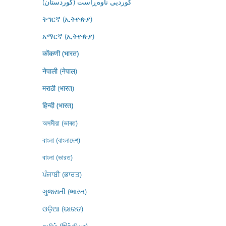
کوردیی ناوەڕاست (کوردستان)
ትግርኛ (ኢትዮጵያ)
አማርኛ (ኢትዮጵያ)
कोंकणी (भारत)
नेपाली (नेपाल)
मराठी (भारत)
हिन्दी (भारत)
অসমীয়া (ভাৰত)
বাংলা (বাংলাদেশ)
বাংলা (ভারত)
ਪੰਜਾਬੀ (ਭਾਰਤ)
ગુજરાતી (ભારત)
ଓଡ଼ିଆ (ଭାରତ)
தமிழ் (இந்தியா)