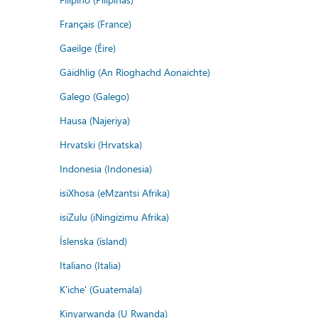
Français (France)
Gaeilge (Éire)
Gàidhlig (An Rìoghachd Aonaichte)
Galego (Galego)
Hausa (Najeriya)
Hrvatski (Hrvatska)
Indonesia (Indonesia)
isiXhosa (eMzantsi Afrika)
isiZulu (iNingizimu Afrika)
Íslenska (ísland)
Italiano (Italia)
K'iche' (Guatemala)
Kinyarwanda (U Rwanda)