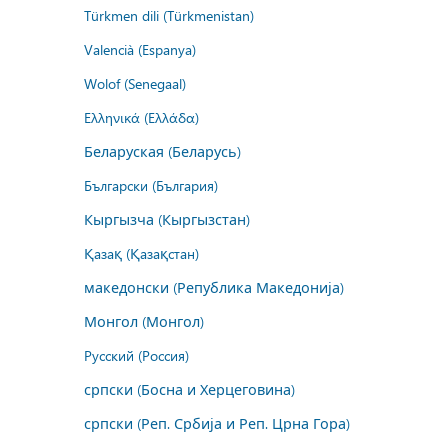
Türkmen dili (Türkmenistan)
Valencià (Espanya)
Wolof (Senegaal)
Ελληνικά (Ελλάδα)
Беларуская (Беларусь)
Български (България)
Кыргызча (Кыргызстан)
Қазақ (Қазақстан)
македонски (Република Македонија)
Монгол (Монгол)
Русский (Россия)
српски (Босна и Херцеговина)
српски (Реп. Србија и Реп. Црна Гора)