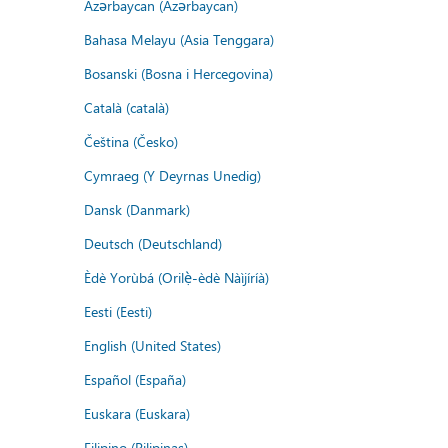
Azərbaycan (Azərbaycan)
Bahasa Melayu (Asia Tenggara)
Bosanski (Bosna i Hercegovina)
Català (català)
Čeština (Česko)
Cymraeg (Y Deyrnas Unedig)
Dansk (Danmark)
Deutsch (Deutschland)
Èdè Yorùbá (Orilẹ̀-èdè Nàìjíríà)
Eesti (Eesti)
English (United States)
Español (España)
Euskara (Euskara)
Filipino (Pilipinas)