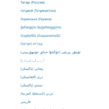
Татар (Россия)
тоҷикӣ (Тоҷикистон)
Українська (Україна)
ქართული (საქართველო)
Հայերեն (Հայաստան)
עברית (ישראל)
ئۇيغۇر يېزىقى (جۇڭخۇا خەلق جۇمھۇرىيىتى)
اُردو (پاکستان)
پنجابی (پاکستان)
درى (افغانستان)
سنڌي (پاکستان)
عربي (المنطقة العربية)
فارسى