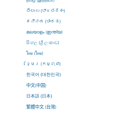
తెలుగు (భారతదేశం)
ಕನ್ನಡ (ಭಾರತ)
മലയാളം (ഇന്ത്യ)
සිංහල (ශ්‍රී ලංකාව)
ไทย (ไทย)
ខ្មែរ (កម្ពុជា)
한국어 (대한민국)
中文(中国)
日本語 (日本)
繁體中文 (台灣)