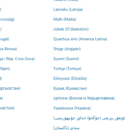
)
Latviešu (Latvija)
rország)
Malti (Malta)
)
o'zbek (O'zbekiston)
ugal)
Quechua simi (America Latina)
ika Borwa)
Shqip (shqipëri)
ija i Rep. Crna Gora)
Suomi (Suomi)
t Nam)
Türkçe (Türkiye)
)
Ελληνικά (Ελλάδα)
ргызстан)
Қазақ (Қазақстан)
я)
српски (Босна и Херцеговина)
кистон)
Українська (Україна)
ئۇيغۇر يېزىقى (جۇڭخۇا خەلق جۇمھۇرىيىتى)
سنڌي (پاکستان)