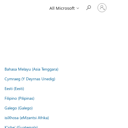
Sign
All Microsoft
in
to
your
account
Bahasa Melayu (Asia Tenggara)
Cymraeg (Y Deyrnas Unedig)
Eesti (Eesti)
Filipino (Pilipinas)
Galego (Galego)
isiXhosa (eMzantsi Afrika)
K'iche' (Guatemala)