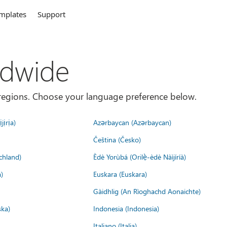
mplates
Support
ldwide
es/regions. Choose your language preference below.
jịrịa)
Azərbaycan (Azərbaycan)
Čeština (Česko)
chland)
Èdè Yorùbá (Orilẹ̀-èdè Nàìjíríà)
)
Euskara (Euskara)
Gàidhlig (An Rìoghachd Aonaichte)
ska)
Indonesia (Indonesia)
Italiano (Italia)