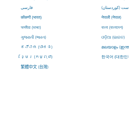
ڕاست (کوردستان
فارسى
नेपाली (नेपाल)
कोंकणी (भारत)
অসমীয়া (ভাৰত)
বাংলা (বাংলাদেশ)
ગુજરાતી (ભારત)
ଓଡ଼ିଆ (ଭାରତ)
ಕನ್ನಡ (ಭಾರತ)
മലയാളം (ഇന്ത
ខ្មែរ (កម្ពុជា)
한국어 (대한민
繁體中文 (台灣)