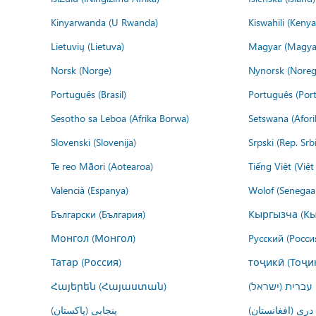
Kinyarwanda (U Rwanda)
Kiswahili (Kenya
Lietuvių (Lietuva)
Magyar (Magya
Norsk (Norge)
Nynorsk (Noreg
Português (Brasil)
Português (Port
Sesotho sa Leboa (Afrika Borwa)
Setswana (Afor
Slovenski (Slovenija)
Srpski (Rep. Srb
Te reo Māori (Aotearoa)
Tiếng Việt (Việ
Valencià (Espanya)
Wolof (Senegaal
Български (България)
Кыргызча (Кы
Монгол (Монгол)
Русский (Росси
Татар (Россия)
тоҷикӣ (Тоҷи
Հայերեն (Հայաստան)
עברית (ישראל)
درى (افغانستان)
پنجابی (پاکستان)