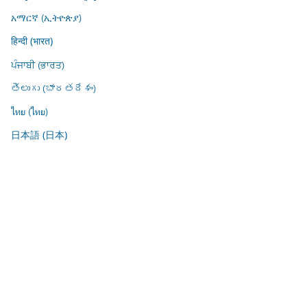
አማርኛ (ኢትዮጵያ)
हिन्दी (भारत)
ਪੰਜਾਬੀ (ਭਾਰਤ)
తెలుగు (భారతదేశం)
ไทย (ไทย)
日本語 (日本)