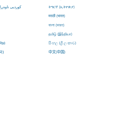
کوردیی ناوە)
ትግርኛ (ኢትዮጵያ)
मराठी (भारत)
বাংলা (ভারত)
தமிழ் (இந்தியா)
്യ)
සිංහල (ශ්‍රී ලංකාව)
中文(中国)
국)