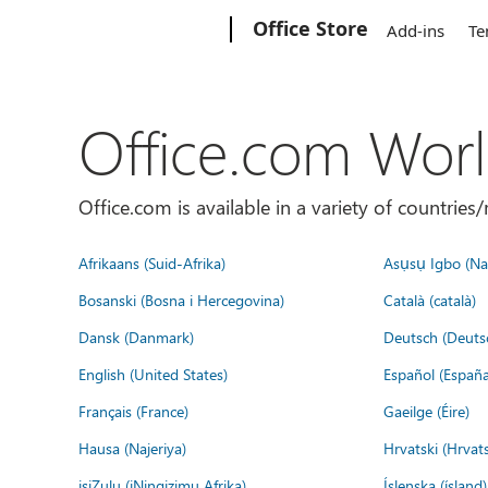
Microsoft
Office Store
Add-ins
Te
Office.com Wor
Office.com is available in a variety of countri
Afrikaans (Suid-Afrika)
Asụsụ Igbo (Naị
Bosanski (Bosna i Hercegovina)
Català (català)
Dansk (Danmark)
Deutsch (Deuts
English (United States)
Español (España
Français (France)
Gaeilge (Éire)
Hausa (Najeriya)
Hrvatski (Hrvat
isiZulu (iNingizimu Afrika)
Íslenska (ísland)