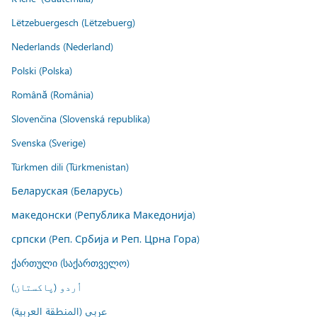
Lëtzebuergesch (Lëtzebuerg)
Nederlands (Nederland)
Polski (Polska)
Română (România)
Slovenčina (Slovenská republika)
Svenska (Sverige)
Türkmen dili (Türkmenistan)
Беларуская (Беларусь)
македонски (Република Македонија)
српски (Реп. Србија и Реп. Црна Гора)
ქართული (საქართველო)
اُردو (پاکستان)
عربي (المنطقة العربية)