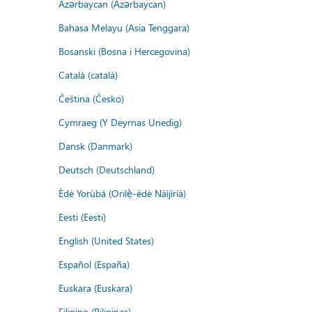
Azərbaycan (Azərbaycan)
Bahasa Melayu (Asia Tenggara)
Bosanski (Bosna i Hercegovina)
Català (català)
Čeština (Česko)
Cymraeg (Y Deyrnas Unedig)
Dansk (Danmark)
Deutsch (Deutschland)
Èdè Yorùbá (Orilẹ̀-èdè Nàìjíríà)
Eesti (Eesti)
English (United States)
Español (España)
Euskara (Euskara)
Filipino (Pilipinas)