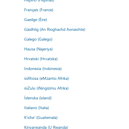
Français (France)
Gaeilge (Éire)
Gàidhlig (An Rìoghachd Aonaichte)
Galego (Galego)
Hausa (Najeriya)
Hrvatski (Hrvatska)
Indonesia (Indonesia)
isiXhosa (eMzantsi Afrika)
isiZulu (iNingizimu Afrika)
Íslenska (ísland)
Italiano (Italia)
K'iche' (Guatemala)
Kinyarwanda (U Rwanda)