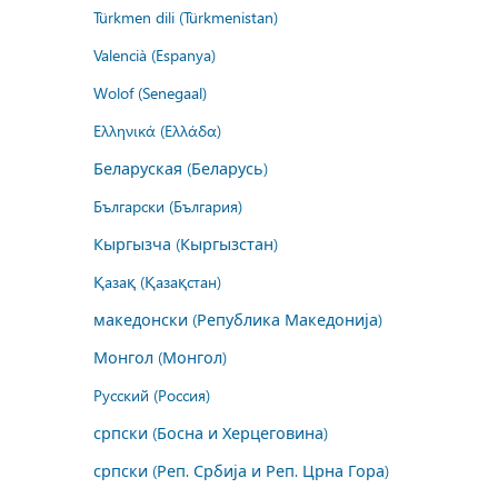
Türkmen dili (Türkmenistan)
Valencià (Espanya)
Wolof (Senegaal)
Ελληνικά (Ελλάδα)
Беларуская (Беларусь)
Български (България)
Кыргызча (Кыргызстан)
Қазақ (Қазақстан)
македонски (Република Македонија)
Монгол (Монгол)
Русский (Россия)
српски (Босна и Херцеговина)
српски (Реп. Србија и Реп. Црна Гора)