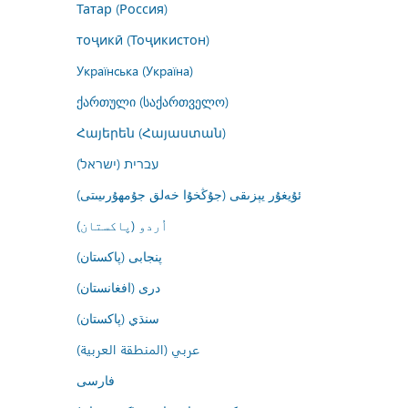
Татар (Россия)
тоҷикӣ (Тоҷикистон)
Українська (Україна)
ქართული (საქართველო)
Հայերեն (Հայաստան)
עברית (ישראל)
ئۇيغۇر يېزىقى (جۇڭخۇا خەلق جۇمھۇرىيىتى)
اُردو (پاکستان)
پنجابی (پاکستان)
درى (افغانستان)
سنڌي (پاکستان)
عربي (المنطقة العربية)
فارسى