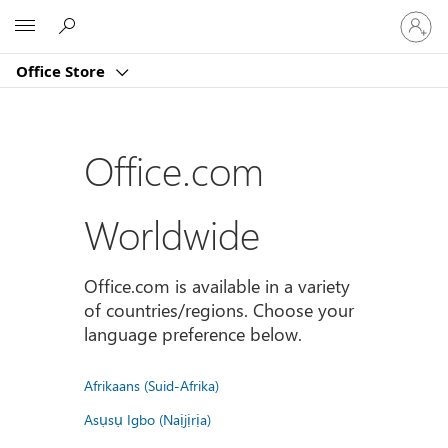
Sign
Microsoft
in
to
Office Store
your
account
Office.com
Worldwide
Office.com is available in a variety
of countries/regions. Choose your
language preference below.
Afrikaans (Suid-Afrika)
Asụsụ Igbo (Naịjịrịa)