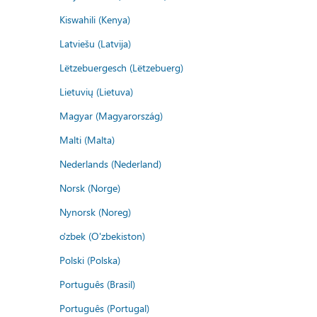
Kiswahili (Kenya)
Latviešu (Latvija)
Lëtzebuergesch (Lëtzebuerg)
Lietuvių (Lietuva)
Magyar (Magyarország)
Malti (Malta)
Nederlands (Nederland)
Norsk (Norge)
Nynorsk (Noreg)
o'zbek (O'zbekiston)
Polski (Polska)
Português (Brasil)
Português (Portugal)