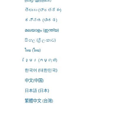
తెలుగు (భారతదేశం)
ಕನ್ನಡ (ಭಾರತ)
മലയാളം (ഇന്ത്യ)
සිංහල (ශ්‍රී ලංකාව)
ไทย (ไทย)
ខ្មែរ (កម្ពុជា)
한국어 (대한민국)
中文(中国)
日本語 (日本)
繁體中文 (台灣)