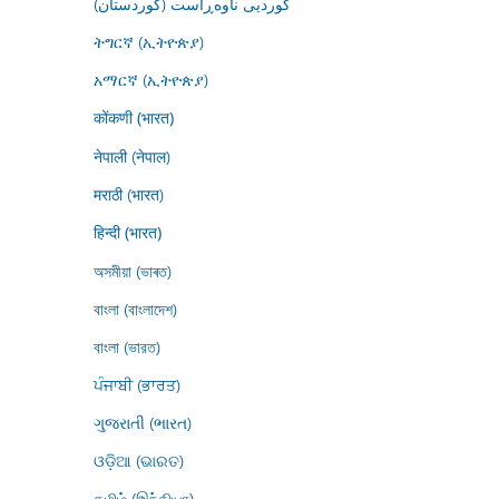
کوردیی ناوەڕاست (کوردستان)
ትግርኛ (ኢትዮጵያ)
አማርኛ (ኢትዮጵያ)
कोंकणी (भारत)
नेपाली (नेपाल)
मराठी (भारत)
हिन्दी (भारत)
অসমীয়া (ভাৰত)
বাংলা (বাংলাদেশ)
বাংলা (ভারত)
ਪੰਜਾਬੀ (ਭਾਰਤ)
ગુજરાતી (ભારત)
ଓଡ଼ିଆ (ଭାରତ)
தமிழ் (இந்தியா)