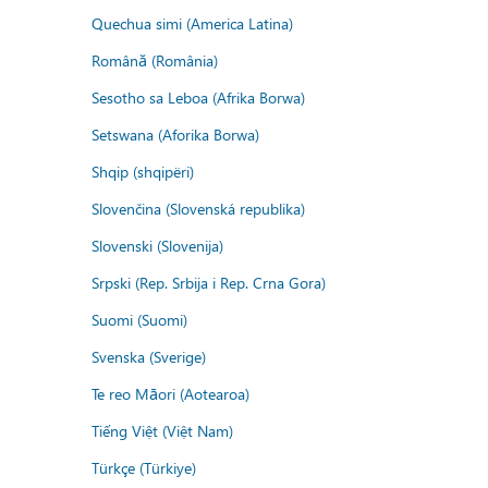
Quechua simi (America Latina)
Română (România)
Sesotho sa Leboa (Afrika Borwa)
Setswana (Aforika Borwa)
Shqip (shqipëri)
Slovenčina (Slovenská republika)
Slovenski (Slovenija)
Srpski (Rep. Srbija i Rep. Crna Gora)
Suomi (Suomi)
Svenska (Sverige)
Te reo Māori (Aotearoa)
Tiếng Việt (Việt Nam)
Türkçe (Türkiye)