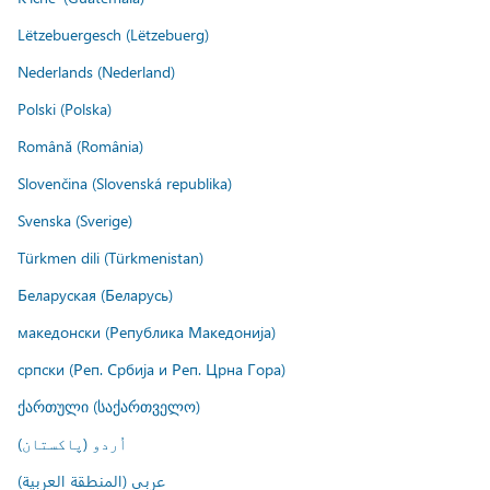
Lëtzebuergesch (Lëtzebuerg)
Nederlands (Nederland)
Polski (Polska)
Română (România)
Slovenčina (Slovenská republika)
Svenska (Sverige)
Türkmen dili (Türkmenistan)
Беларуская (Беларусь)
македонски (Република Македонија)
српски (Реп. Србија и Реп. Црна Гора)
ქართული (საქართველო)
اُردو (پاکستان)
عربي (المنطقة العربية)