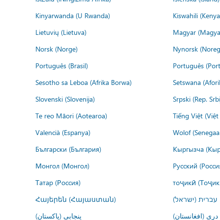
Kinyarwanda (U Rwanda)
Kiswahili (Kenya
Lietuvių (Lietuva)
Magyar (Magya
Norsk (Norge)
Nynorsk (Noreg
Português (Brasil)
Português (Port
Sesotho sa Leboa (Afrika Borwa)
Setswana (Afor
Slovenski (Slovenija)
Srpski (Rep. Srb
Te reo Māori (Aotearoa)
Tiếng Việt (Việ
Valencià (Espanya)
Wolof (Senegaal
Български (България)
Кыргызча (Кыр
Монгол (Монгол)
Русский (Росси
Татар (Россия)
тоҷикӣ (Тоҷик
Հայերեն (Հայաստան)
עברית (ישראל)
درى (افغانستان)
پنجابی (پاکستان)