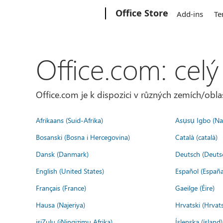
Microsoft
Office Store
Add-ins
Te
Office.com: celý
Office.com je k dispozici v různých zemích/oblas
Afrikaans (Suid-Afrika)
Asụsụ Igbo (Naị
Bosanski (Bosna i Hercegovina)
Català (català)
Dansk (Danmark)
Deutsch (Deuts
English (United States)
Español (España
Français (France)
Gaeilge (Éire)
Hausa (Najeriya)
Hrvatski (Hrvat
isiZulu (iNingizimu Afrika)
Íslenska (ísland)