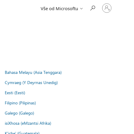
Přihlaste
Vše od Microsoftu
se
ke
svému
účtu
Bahasa Melayu (Asia Tenggara)
Cymraeg (Y Deyrnas Unedig)
Eesti (Eesti)
Filipino (Pilipinas)
Galego (Galego)
isiXhosa (eMzantsi Afrika)
K'iche' (Guatemala)