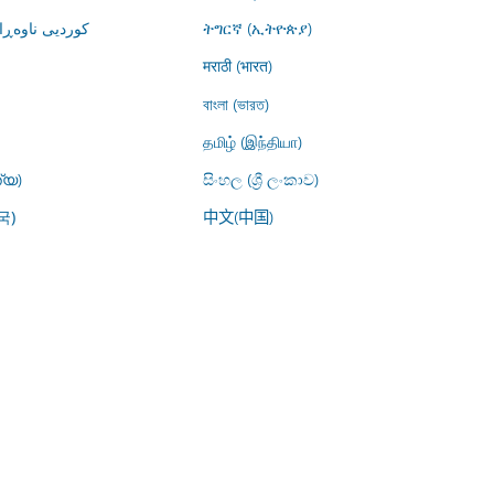
کوردیی ناوە)
ትግርኛ (ኢትዮጵያ)
मराठी (भारत)
বাংলা (ভারত)
தமிழ் (இந்தியா)
്യ)
සිංහල (ශ්‍රී ලංකාව)
中文(中国)
국)