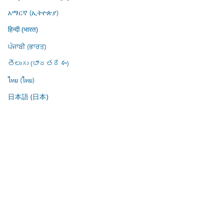
አማርኛ (ኢትዮጵያ)
हिन्दी (भारत)
ਪੰਜਾਬੀ (ਭਾਰਤ)
తెలుగు (భారతదేశం)
ไทย (ไทย)
日本語 (日本)