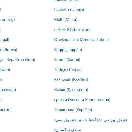
)
Latviešu (Latvija)
rország)
Malti (Malta)
)
o'zbek (O'zbekiston)
ugal)
Quechua simi (America Latina)
ika Borwa)
Shqip (shqipëri)
ija i Rep. Crna Gora)
Suomi (Suomi)
t Nam)
Türkçe (Türkiye)
)
Ελληνικά (Ελλάδα)
гызстан)
Қазақ (Қазақстан)
я)
српски (Босна и Херцеговина)
истон)
Українська (Україна)
ئۇيغۇر يېزىقى (جۇڭخۇا خەلق جۇمھۇرىيىتى)
سنڌي (پاکستان)