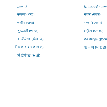
ڕاست (کوردستان
فارسى
नेपाली (नेपाल)
कोंकणी (भारत)
অসমীয়া (ভাৰত)
বাংলা (বাংলাদেশ)
ગુજરાતી (ભારત)
ଓଡ଼ିଆ (ଭାରତ)
ಕನ್ನಡ (ಭಾರತ)
മലയാളം (ഇന്ത
ខ្មែរ (កម្ពុជា)
한국어 (대한민
繁體中文 (台灣)