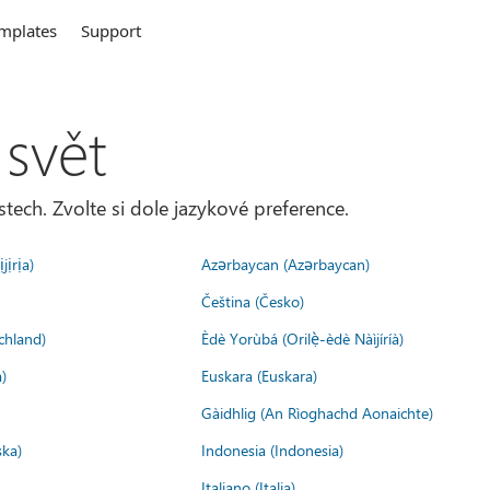
mplates
Support
 svět
tech. Zvolte si dole jazykové preference.
jịrịa)
Azərbaycan (Azərbaycan)
Čeština (Česko)
chland)
Èdè Yorùbá (Orilẹ̀-èdè Nàìjíríà)
)
Euskara (Euskara)
Gàidhlig (An Rìoghachd Aonaichte)
ska)
Indonesia (Indonesia)
Italiano (Italia)