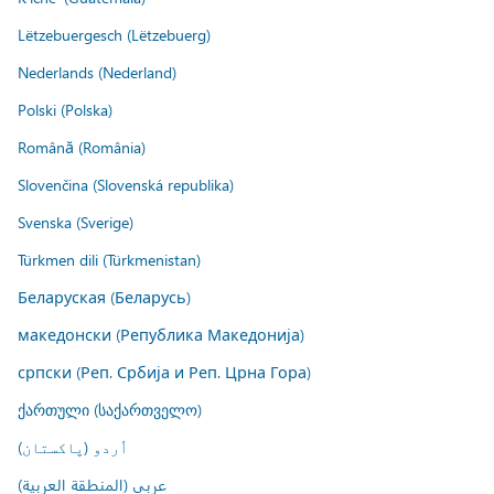
Lëtzebuergesch (Lëtzebuerg)
Nederlands (Nederland)
Polski (Polska)
Română (România)
Slovenčina (Slovenská republika)
Svenska (Sverige)
Türkmen dili (Türkmenistan)
Беларуская (Беларусь)
македонски (Република Македонија)
српски (Реп. Србија и Реп. Црна Гора)
ქართული (საქართველო)
اُردو (پاکستان)
عربي (المنطقة العربية)