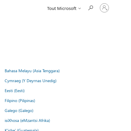
Connectez-
Tout Microsoft
vous
à
votre
compte
Bahasa Melayu (Asia Tenggara)
Cymraeg (Y Deyrnas Unedig)
Eesti (Eesti)
Filipino (Pilipinas)
Galego (Galego)
isiXhosa (eMzantsi Afrika)
K'iche' (Guatemala)