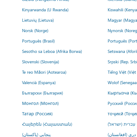
Kinyarwanda (U Rwanda)
Kiswahili (Kenya
Lietuvių (Lietuva)
Magyar (Magya
Norsk (Norge)
Nynorsk (Noreg
Português (Brasil)
Português (Port
Sesotho sa Leboa (Afrika Borwa)
Setswana (Afor
Slovenski (Slovenija)
Srpski (Rep. Srb
Te reo Māori (Aotearoa)
Tiếng Việt (Việ
Valencià (Espanya)
Wolof (Senegaal
Български (България)
Кыргызча (Кы
Монгол (Монгол)
Русский (Росси
Татар (Россия)
тоҷикӣ (Тоҷи
Հայերեն (Հայաստան)
עברית (ישראל)
درى (افغانستان)
پنجابی (پاکستان)