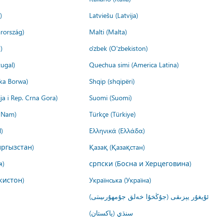
)
Latviešu (Latvija)
rország)
Malti (Malta)
)
o'zbek (O'zbekiston)
ugal)
Quechua simi (America Latina)
ika Borwa)
Shqip (shqipëri)
ija i Rep. Crna Gora)
Suomi (Suomi)
t Nam)
Türkçe (Türkiye)
)
Ελληνικά (Ελλάδα)
ргызстан)
Қазақ (Қазақстан)
я)
српски (Босна и Херцеговина)
кистон)
Українська (Україна)
ئۇيغۇر يېزىقى (جۇڭخۇا خەلق جۇمھۇرىيىتى)
سنڌي (پاکستان)