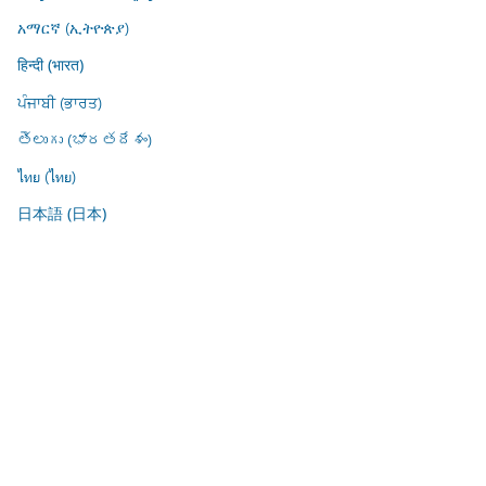
አማርኛ (ኢትዮጵያ)
हिन्दी (भारत)
ਪੰਜਾਬੀ (ਭਾਰਤ)
తెలుగు (భారతదేశం)
ไทย (ไทย)
日本語 (日本)