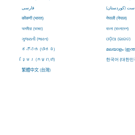
ڕاست (کوردستان
فارسى
नेपाली (नेपाल)
कोंकणी (भारत)
অসমীয়া (ভাৰত)
বাংলা (বাংলাদেশ)
ગુજરાતી (ભારત)
ଓଡ଼ିଆ (ଭାରତ)
ಕನ್ನಡ (ಭಾರತ)
മലയാളം (ഇന്ത
ខ្មែរ (កម្ពុជា)
한국어 (대한민
繁體中文 (台灣)