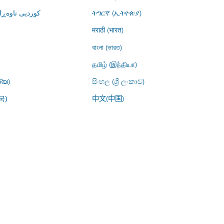
کوردیی ناوە)
ትግርኛ (ኢትዮጵያ)
मराठी (भारत)
বাংলা (ভারত)
தமிழ் (இந்தியா)
്യ)
සිංහල (ශ්‍රී ලංකාව)
中文(中国)
국)