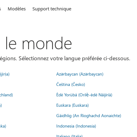
s
Modèles
Support technique
s le monde
égions. Sélectionnez votre langue préférée ci-dessous.
jịrịa)
Azərbaycan (Azərbaycan)
Čeština (Česko)
chland)
Èdè Yorùbá (Orilẹ̀-èdè Nàìjíríà)
)
Euskara (Euskara)
Gàidhlig (An Rìoghachd Aonaichte)
ska)
Indonesia (Indonesia)
Italiano (Italia)