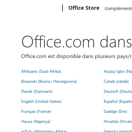
Microsoft
Office Store
Complément
Office.com dan
Office.com est disponible dans plusieurs pays/r
Afrikaans (Suid-Afrika)
Asụsụ Igbo (Naị
Bosanski (Bosna i Hercegovina)
Català (català)
Dansk (Danmark)
Deutsch (Deuts
English (United States)
Español (España
Français (France)
Gaeilge (Éire)
Hausa (Najeriya)
Hrvatski (Hrvat
isiZulu (iNingizimu Afrika)
Íslenska (ísland)