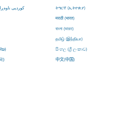
کوردیی ناوە)
ትግርኛ (ኢትዮጵያ)
मराठी (भारत)
বাংলা (ভারত)
தமிழ் (இந்தியா)
്യ)
සිංහල (ශ්‍රී ලංකාව)
中文(中国)
국)