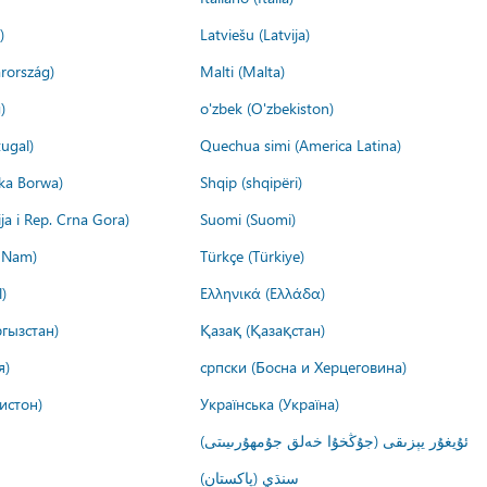
)
Latviešu (Latvija)
rország)
Malti (Malta)
)
o'zbek (O'zbekiston)
ugal)
Quechua simi (America Latina)
ika Borwa)
Shqip (shqipëri)
ija i Rep. Crna Gora)
Suomi (Suomi)
t Nam)
Türkçe (Türkiye)
)
Ελληνικά (Ελλάδα)
гызстан)
Қазақ (Қазақстан)
я)
српски (Босна и Херцеговина)
истон)
Українська (Україна)
ئۇيغۇر يېزىقى (جۇڭخۇا خەلق جۇمھۇرىيىتى)
سنڌي (پاکستان)