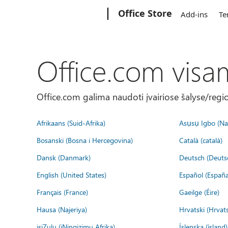
Microsoft
Office Store
Add-ins
Te
Office.com visa
Office.com galima naudoti įvairiose šalyse/regi
Afrikaans (Suid-Afrika)
Asụsụ Igbo (Naị
Bosanski (Bosna i Hercegovina)
Català (català)
Dansk (Danmark)
Deutsch (Deuts
English (United States)
Español (España
Français (France)
Gaeilge (Éire)
Hausa (Najeriya)
Hrvatski (Hrvat
isiZulu (iNingizimu Afrika)
Íslenska (ísland)