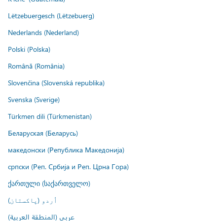
Lëtzebuergesch (Lëtzebuerg)
Nederlands (Nederland)
Polski (Polska)
Română (România)
Slovenčina (Slovenská republika)
Svenska (Sverige)
Türkmen dili (Türkmenistan)
Беларуская (Беларусь)
македонски (Република Македонија)
српски (Реп. Србија и Реп. Црна Гора)
ქართული (საქართველო)
اُردو (پاکستان)
عربي (المنطقة العربية)