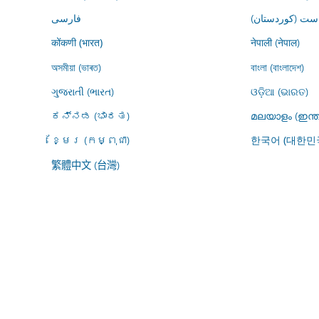
ڕاست (کوردستان
فارسى
नेपाली (नेपाल)
कोंकणी (भारत)
অসমীয়া (ভাৰত)
বাংলা (বাংলাদেশ)
ગુજરાતી (ભારત)
ଓଡ଼ିଆ (ଭାରତ)
ಕನ್ನಡ (ಭಾರತ)
മലയാളം (ഇന്ത
ខ្មែរ (កម្ពុជា)
한국어 (대한민
繁體中文 (台灣)