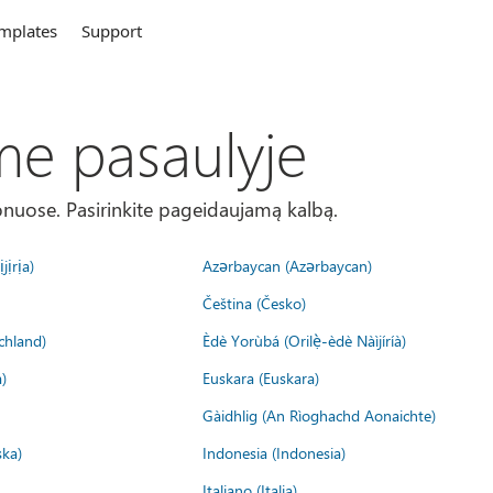
mplates
Support
me pasaulyje
onuose. Pasirinkite pageidaujamą kalbą.
jịrịa)
Azərbaycan (Azərbaycan)
Čeština (Česko)
chland)
Èdè Yorùbá (Orilẹ̀-èdè Nàìjíríà)
)
Euskara (Euskara)
Gàidhlig (An Rìoghachd Aonaichte)
ska)
Indonesia (Indonesia)
Italiano (Italia)