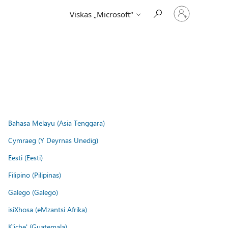
Prisijunkite
Viskas „Microsoft“
prie
paskyros
Bahasa Melayu (Asia Tenggara)
Cymraeg (Y Deyrnas Unedig)
Eesti (Eesti)
Filipino (Pilipinas)
Galego (Galego)
isiXhosa (eMzantsi Afrika)
K'iche' (Guatemala)