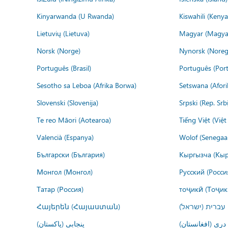
Kinyarwanda (U Rwanda)
Kiswahili (Kenya
Lietuvių (Lietuva)
Magyar (Magya
Norsk (Norge)
Nynorsk (Noreg
Português (Brasil)
Português (Port
Sesotho sa Leboa (Afrika Borwa)
Setswana (Afor
Slovenski (Slovenija)
Srpski (Rep. Srb
Te reo Māori (Aotearoa)
Tiếng Việt (Việ
Valencià (Espanya)
Wolof (Senegaal
Български (България)
Кыргызча (Кыр
Монгол (Монгол)
Русский (Росси
Татар (Россия)
тоҷикӣ (Тоҷик
Հայերեն (Հայաստան)
עברית (ישראל)
درى (افغانستان)
پنجابی (پاکستان)