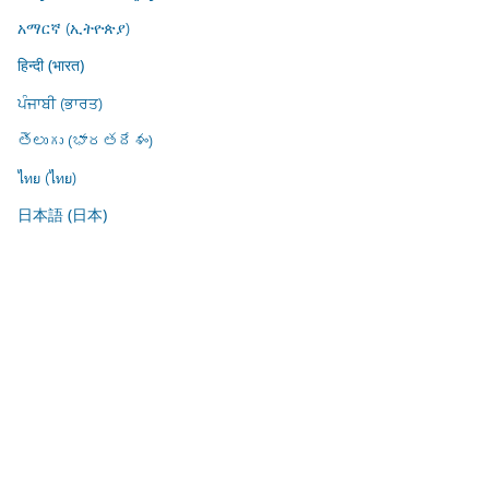
አማርኛ (ኢትዮጵያ)
हिन्दी (भारत)
ਪੰਜਾਬੀ (ਭਾਰਤ)
తెలుగు (భారతదేశం)
ไทย (ไทย)
日本語 (日本)