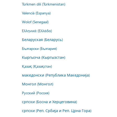
Türkmen dili (Türkmenistan)
Valencià (Espanya)
Wolof (Senegaal)
Ελληνικά (Ελλάδα)
Беларуская (Беларусь)
Български (България)
Кыргызча (Кыргызстан)
Қазақ (Қазақстан)
македонски (Република Македонија)
Монгол (Монгол)
Русский (Россия)
српски (Босна и Херцеговина)
српски (Реп. Србија и Реп. Црна Гора)