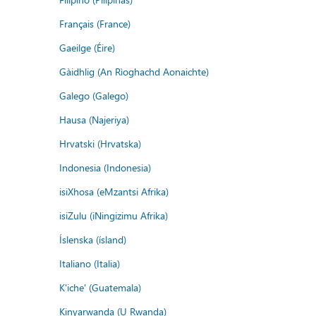
Français (France)
Gaeilge (Éire)
Gàidhlig (An Rìoghachd Aonaichte)
Galego (Galego)
Hausa (Najeriya)
Hrvatski (Hrvatska)
Indonesia (Indonesia)
isiXhosa (eMzantsi Afrika)
isiZulu (iNingizimu Afrika)
Íslenska (ísland)
Italiano (Italia)
K'iche' (Guatemala)
Kinyarwanda (U Rwanda)