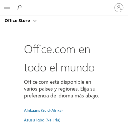
Iniciar
Microsoft
sesión
en
Office Store
tu
cuenta
Office.com en
todo el mundo
Office.com está disponible en
varios países y regiones. Elija su
preferencia de idioma más abajo.
Afrikaans (Suid-Afrika)
Asụsụ Igbo (Naịjịrịa)