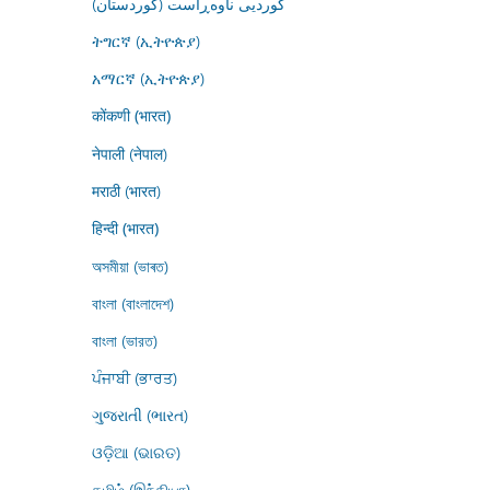
کوردیی ناوەڕاست (کوردستان)
ትግርኛ (ኢትዮጵያ)
አማርኛ (ኢትዮጵያ)
कोंकणी (भारत)
नेपाली (नेपाल)
मराठी (भारत)
हिन्दी (भारत)
অসমীয়া (ভাৰত)
বাংলা (বাংলাদেশ)
বাংলা (ভারত)
ਪੰਜਾਬੀ (ਭਾਰਤ)
ગુજરાતી (ભારત)
ଓଡ଼ିଆ (ଭାରତ)
தமிழ் (இந்தியா)