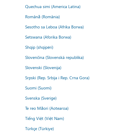
Quechua simi (America Latina)
Română (România)
Sesotho sa Leboa (Afrika Borwa)
Setswana (Aforika Borwa)
Shqip (shqipëri)
Slovenčina (Slovenská republika)
Slovenski (Slovenija)
Srpski (Rep. Srbija i Rep. Crna Gora)
Suomi (Suomi)
Svenska (Sverige)
Te reo Māori (Aotearoa)
Tiếng Việt (Việt Nam)
Türkçe (Türkiye)