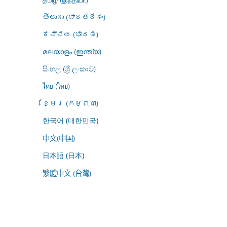
తెలుగు (భారతదేశం)
ಕನ್ನಡ (ಭಾರತ)
മലയാളം (ഇന്ത്യ)
සිංහල (ශ්‍රී ලංකාව)
ไทย (ไทย)
ខ្មែរ (កម្ពុជា)
한국어 (대한민국)
中文(中国)
日本語 (日本)
繁體中文 (台灣)