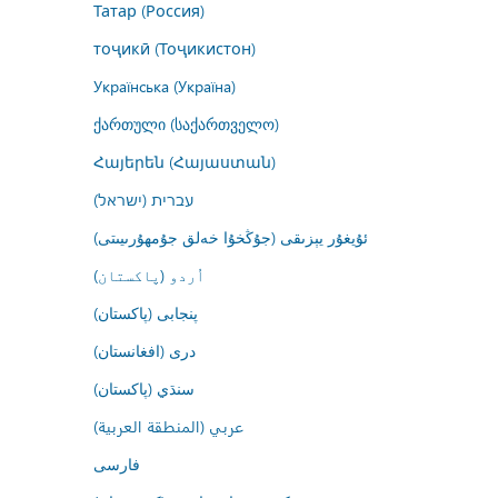
Татар (Россия)
тоҷикӣ (Тоҷикистон)
Українська (Україна)
ქართული (საქართველო)
Հայերեն (Հայաստան)
עברית (ישראל)
ئۇيغۇر يېزىقى (جۇڭخۇا خەلق جۇمھۇرىيىتى)
اُردو (پاکستان)
پنجابی (پاکستان)
درى (افغانستان)
سنڌي (پاکستان)
عربي (المنطقة العربية)
فارسى