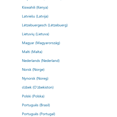
Kiswahili (Kenya)
Latviešu (Latvija)
Lëtzebuergesch (Lëtzebuerg)
Lietuvių (Lietuva)
Magyar (Magyarország)
Malti (Malta)
Nederlands (Nederland)
Norsk (Norge)
Nynorsk (Noreg)
o'zbek (O'zbekiston)
Polski (Polska)
Português (Brasil)
Português (Portugal)