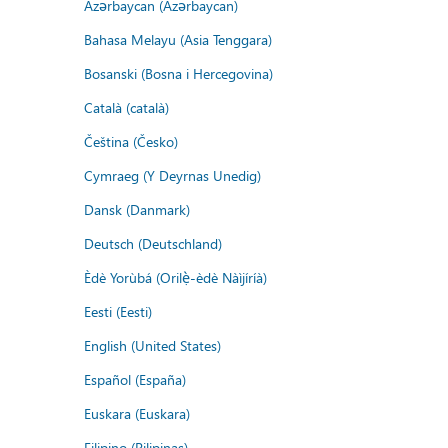
Azərbaycan (Azərbaycan)
Bahasa Melayu (Asia Tenggara)
Bosanski (Bosna i Hercegovina)
Català (català)
Čeština (Česko)
Cymraeg (Y Deyrnas Unedig)
Dansk (Danmark)
Deutsch (Deutschland)
Èdè Yorùbá (Orilẹ̀-èdè Nàìjíríà)
Eesti (Eesti)
English (United States)
Español (España)
Euskara (Euskara)
Filipino (Pilipinas)