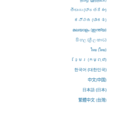
తెలుగు (భారతదేశం)
ಕನ್ನಡ (ಭಾರತ)
മലയാളം (ഇന്ത്യ)
සිංහල (ශ්‍රී ලංකාව)
ไทย (ไทย)
ខ្មែរ (កម្ពុជា)
한국어 (대한민국)
中文(中国)
日本語 (日本)
繁體中文 (台灣)