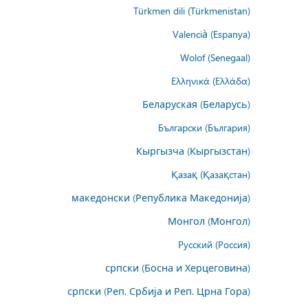
Türkmen dili (Türkmenistan)
Valencià (Espanya)
Wolof (Senegaal)
Ελληνικά (Ελλάδα)
Беларуская (Беларусь)
Български (България)
Кыргызча (Кыргызстан)
Қазақ (Қазақстан)
македонски (Република Македонија)
Монгол (Монгол)
Русский (Россия)
српски (Босна и Херцеговина)
српски (Реп. Србија и Реп. Црна Гора)