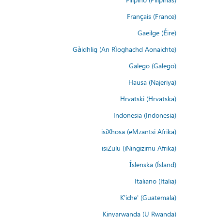
Français (France)
Gaeilge (Éire)
Gàidhlig (An Rìoghachd Aonaichte)
Galego (Galego)
Hausa (Najeriya)
Hrvatski (Hrvatska)
Indonesia (Indonesia)
isiXhosa (eMzantsi Afrika)
isiZulu (iNingizimu Afrika)
Íslenska (ísland)
Italiano (Italia)
K'iche' (Guatemala)
Kinyarwanda (U Rwanda)