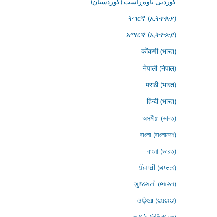
کوردیی ناوەڕاست (کوردستان)
ትግርኛ (ኢትዮጵያ)
አማርኛ (ኢትዮጵያ)
कोंकणी (भारत)
नेपाली (नेपाल)
मराठी (भारत)
हिन्दी (भारत)
অসমীয়া (ভাৰত)
বাংলা (বাংলাদেশ)
বাংলা (ভারত)
ਪੰਜਾਬੀ (ਭਾਰਤ)
ગુજરાતી (ભારત)
ଓଡ଼ିଆ (ଭାରତ)
தமிழ் (இந்தியா)