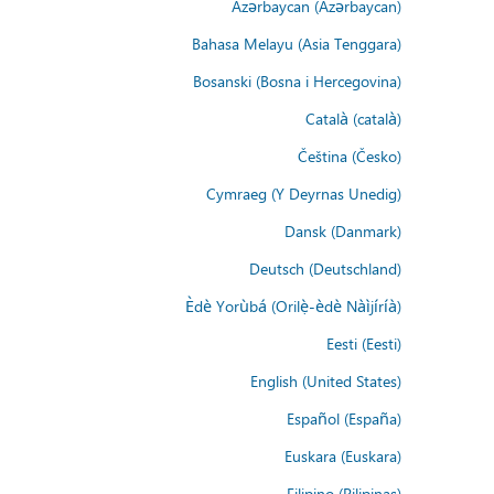
Azərbaycan (Azərbaycan)
Bahasa Melayu (Asia Tenggara)
Bosanski (Bosna i Hercegovina)
Català (català)
Čeština (Česko)
Cymraeg (Y Deyrnas Unedig)
Dansk (Danmark)
Deutsch (Deutschland)
Èdè Yorùbá (Orilẹ̀-èdè Nàìjíríà)
Eesti (Eesti)
English (United States)
Español (España)
Euskara (Euskara)
Filipino (Pilipinas)