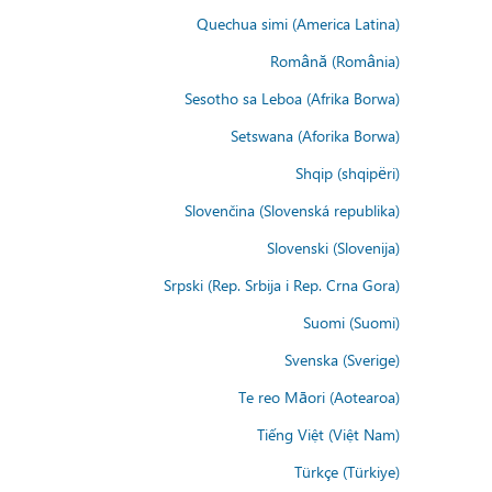
Quechua simi (America Latina)
Română (România)
Sesotho sa Leboa (Afrika Borwa)
Setswana (Aforika Borwa)
Shqip (shqipëri)
Slovenčina (Slovenská republika)
Slovenski (Slovenija)
Srpski (Rep. Srbija i Rep. Crna Gora)
Suomi (Suomi)
Svenska (Sverige)
Te reo Māori (Aotearoa)
Tiếng Việt (Việt Nam)
Türkçe (Türkiye)