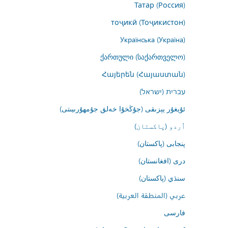
Татар (Россия)
тоҷикӣ (Тоҷикистон)
Українська (Україна)
ქართული (საქართველო)
Հայերեն (Հայաստան)
עברית (ישראל)
ئۇيغۇر يېزىقى (جۇڭخۇا خەلق جۇمھۇرىيىتى)
اُردو (پاکستان)
پنجابی (پاکستان)
درى (افغانستان)
سنڌي (پاکستان)
عربي (المنطقة العربية)
فارسى