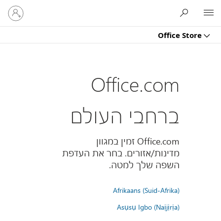
היכנס
Microsoft
לחשבון
שלך
Office Store
Office.com
ברחבי העולם
Office.com זמין במגוון
מדינות/אזורים. בחר את העדפת
השפה שלך למטה.
Afrikaans (Suid-Afrika)
Asụsụ Igbo (Naịjịrịa)