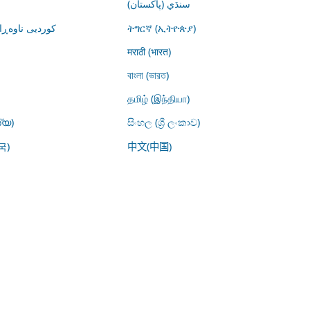
سنڌي (پاکستان)
کوردیی ناوە)
ትግርኛ (ኢትዮጵያ)
मराठी (भारत)
বাংলা (ভারত)
தமிழ் (இந்தியா)
്യ)
සිංහල (ශ්‍රී ලංකාව)
국)
中文(中国)