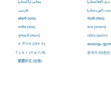
درى (افغانستان)
پنجابی (پاکستان)
ڕاست (کوردستان
فارسى
कोंकणी (भारत)
नेपाली (नेपाल)
অসমীয়া (ভাৰত)
বাংলা (বাংলাদেশ)
ગુજરાતી (ભારત)
ଓଡ଼ିଆ (ଭାରତ)
ಕನ್ನಡ (ಭಾರತ)
മലയാളം (ഇന്ത
ខ្មែរ (កម្ពុជា)
한국어 (대한민
繁體中文 (台灣)