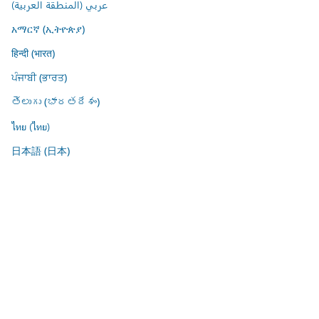
عربي (المنطقة العربية)
አማርኛ (ኢትዮጵያ)
हिन्दी (भारत)
ਪੰਜਾਬੀ (ਭਾਰਤ)
తెలుగు (భారతదేశం)
ไทย (ไทย)
日本語 (日本)