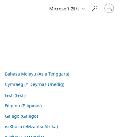
귀
Microsoft 전체
하
계
정
에
로
그
인
Bahasa Melayu (Asia Tenggara)
Cymraeg (Y Deyrnas Unedig)
Eesti (Eesti)
Filipino (Pilipinas)
Galego (Galego)
isiXhosa (eMzantsi Afrika)