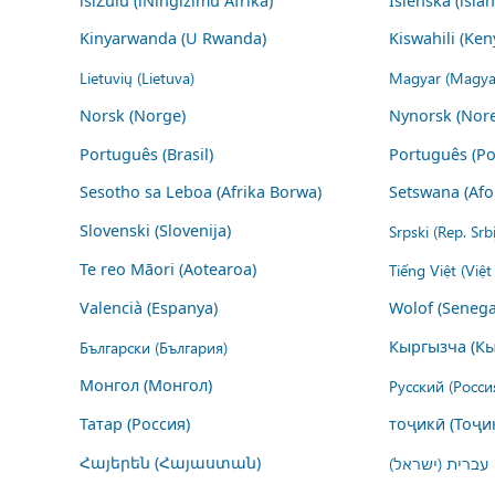
isiZulu (iNingizimu Afrika)
Íslenska (ísla
Kinyarwanda (U Rwanda)
Kiswahili (Ken
Lietuvių (Lietuva)
Magyar (Magya
Norsk (Norge)
Nynorsk (Nor
Português (Brasil)
Português (Po
Sesotho sa Leboa (Afrika Borwa)
Setswana (Afo
Slovenski (Slovenija)
Srpski (Rep. Srb
Te reo Māori (Aotearoa)
Tiếng Việt (Việ
Valencià (Espanya)
Wolof (Senega
Български (България)
Кыргызча (Кы
Монгол (Монгол)
Русский (Росси
Татар (Россия)
тоҷикӣ (Тоҷи
Հայերեն (Հայաստան)
עברית (ישראל)