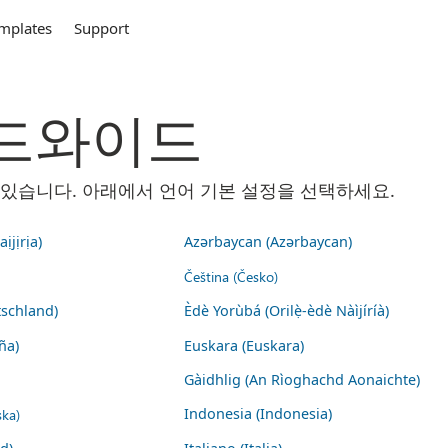
mplates
Support
 월드와이드
 수 있습니다. 아래에서 언어 기본 설정을 선택하세요.
ịjịrịa)
Azərbaycan (Azərbaycan)
Čeština (Česko)
schland)
Èdè Yorùbá (Orilẹ̀-èdè Nàìjíríà)
ña)
Euskara (Euskara)
Gàidhlig (An Rìoghachd Aonaichte)
ska)
Indonesia (Indonesia)