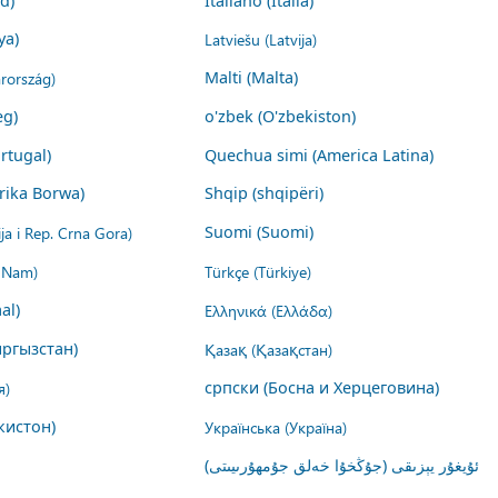
nd)
Italiano (Italia)
ya)
Latviešu (Latvija)
rország)
Malti (Malta)
eg)
o'zbek (O'zbekiston)
rtugal)
Quechua simi (America Latina)
rika Borwa)
Shqip (shqipëri)
ija i Rep. Crna Gora)
Suomi (Suomi)
t Nam)
Türkçe (Türkiye)
al)
Ελληνικά (Ελλάδα)
ргызстан)
Қазақ (Қазақстан)
я)
српски (Босна и Херцеговина)
кистон)
Українська (Україна)
ئۇيغۇر يېزىقى (جۇڭخۇا خەلق جۇمھۇرىيىتى)