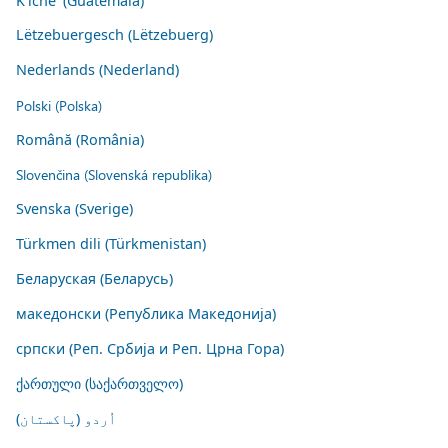
K'iche' (Guatemala)
Lëtzebuergesch (Lëtzebuerg)
Nederlands (Nederland)
Polski (Polska)
Română (România)
Slovenčina (Slovenská republika)
Svenska (Sverige)
Türkmen dili (Türkmenistan)
Беларуская (Беларусь)
македонски (Република Македонија)
српски (Реп. Србија и Реп. Црна Гора)
ქართული (საქართველო)
اُردو (پاکستان)