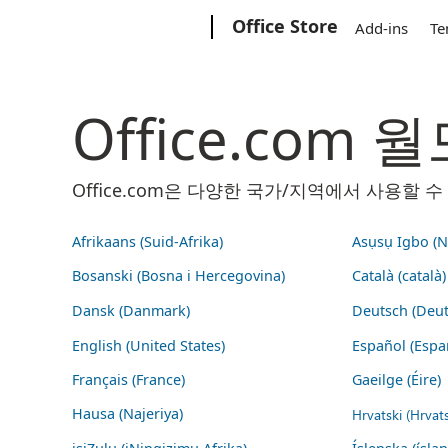
Microsoft
Office Store
Add-ins
Te
Office.com
Office.com은 다양한 국가/지역에서 사용할
Afrikaans (Suid-Afrika)
Asụsụ Igbo (Na
Bosanski (Bosna i Hercegovina)
Català (català)
Dansk (Danmark)
Deutsch (Deut
English (United States)
Español (Espa
Français (France)
Gaeilge (Éire)
Hausa (Najeriya)
Hrvatski (Hrvat