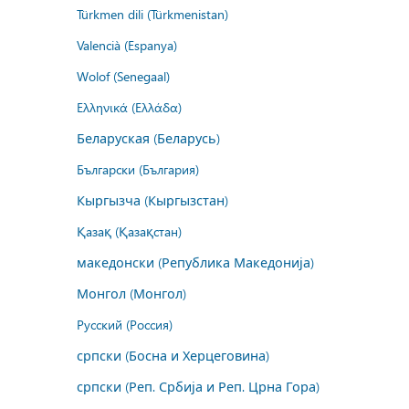
Türkmen dili (Türkmenistan)
Valencià (Espanya)
Wolof (Senegaal)
Ελληνικά (Ελλάδα)
Беларуская (Беларусь)
Български (България)
Кыргызча (Кыргызстан)
Қазақ (Қазақстан)
македонски (Република Македонија)
Монгол (Монгол)
Русский (Россия)
српски (Босна и Херцеговина)
српски (Реп. Србија и Реп. Црна Гора)