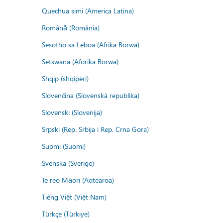
Quechua simi (America Latina)
Română (România)
Sesotho sa Leboa (Afrika Borwa)
Setswana (Aforika Borwa)
Shqip (shqipëri)
Slovenčina (Slovenská republika)
Slovenski (Slovenija)
Srpski (Rep. Srbija i Rep. Crna Gora)
Suomi (Suomi)
Svenska (Sverige)
Te reo Māori (Aotearoa)
Tiếng Việt (Việt Nam)
Türkçe (Türkiye)