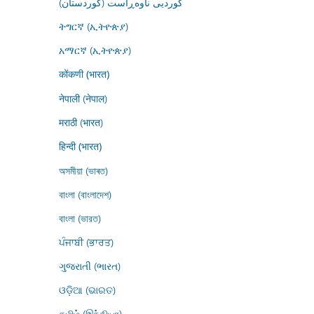
کوردیی ناوەڕاست (کوردستان)
ትግርኛ (ኢትዮጵያ)
አማርኛ (ኢትዮጵያ)
कोंकणी (भारत)
नेपाली (नेपाल)
मराठी (भारत)
हिन्दी (भारत)
অসমীয়া (ভাৰত)
বাংলা (বাংলাদেশ)
বাংলা (ভারত)
ਪੰਜਾਬੀ (ਭਾਰਤ)
ગુજરાતી (ભારત)
ଓଡ଼ିଆ (ଭାରତ)
தமிழ் (இந்தியா)