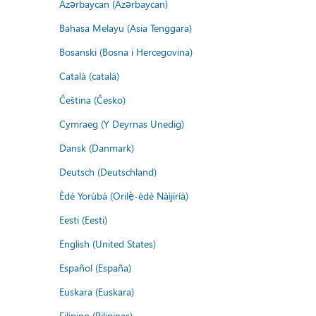
Azərbaycan (Azərbaycan)
Bahasa Melayu (Asia Tenggara)
Bosanski (Bosna i Hercegovina)
Català (català)
Čeština (Česko)
Cymraeg (Y Deyrnas Unedig)
Dansk (Danmark)
Deutsch (Deutschland)
Èdè Yorùbá (Orilẹ̀-èdè Nàìjíríà)
Eesti (Eesti)
English (United States)
Español (España)
Euskara (Euskara)
Filipino (Pilipinas)