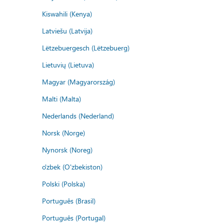
Kiswahili (Kenya)
Latviešu (Latvija)
Lëtzebuergesch (Lëtzebuerg)
Lietuvių (Lietuva)
Magyar (Magyarország)
Malti (Malta)
Nederlands (Nederland)
Norsk (Norge)
Nynorsk (Noreg)
o'zbek (O'zbekiston)
Polski (Polska)
Português (Brasil)
Português (Portugal)