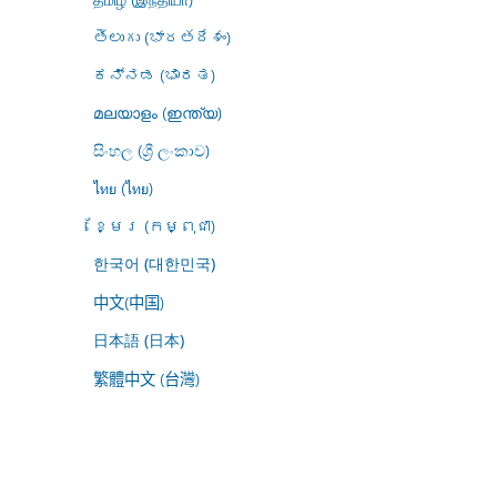
తెలుగు (భారతదేశం)
ಕನ್ನಡ (ಭಾರತ)
മലയാളം (ഇന്ത്യ)
සිංහල (ශ්‍රී ලංකාව)
ไทย (ไทย)
ខ្មែរ (កម្ពុជា)
한국어 (대한민국)
中文(中国)
日本語 (日本)
繁體中文 (台灣)