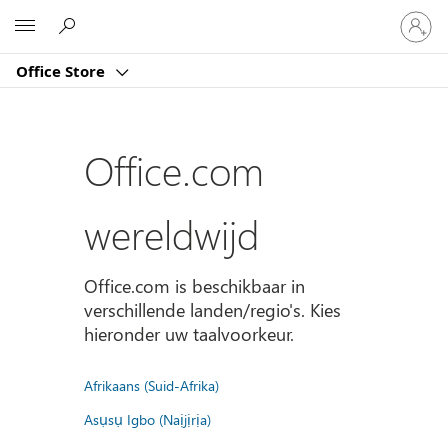
Meld
Microsoft
je
aan
Office Store
bij
je
account
Office.com
wereldwijd
Office.com is beschikbaar in
verschillende landen/regio's. Kies
hieronder uw taalvoorkeur.
Afrikaans (Suid-Afrika)
Asụsụ Igbo (Naịjịrịa)