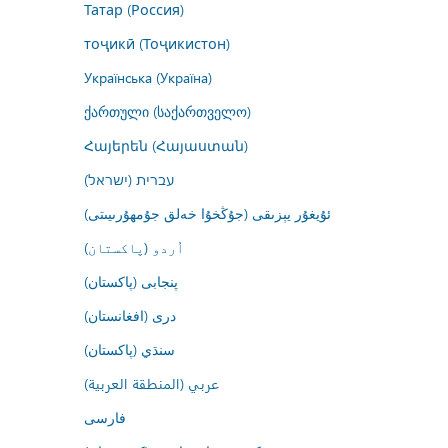
Татар (Россия)
тоҷикӣ (Тоҷикистон)
Українська (Україна)
ქართული (საქართველო)
Հայերեն (Հայաստան)
עברית (ישראל)
ئۇيغۇر يېزىقى (جۇڭخۇا خەلق جۇمھۇرىيىتى)
اُردو (پاکستان)
پنجابی (پاکستان)
درى (افغانستان)
سنڌي (پاکستان)
عربي (المنطقة العربية)
فارسى