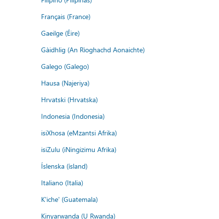
Français (France)
Gaeilge (Éire)
Gàidhlig (An Rìoghachd Aonaichte)
Galego (Galego)
Hausa (Najeriya)
Hrvatski (Hrvatska)
Indonesia (Indonesia)
isiXhosa (eMzantsi Afrika)
isiZulu (iNingizimu Afrika)
Íslenska (ísland)
Italiano (Italia)
K'iche' (Guatemala)
Kinyarwanda (U Rwanda)