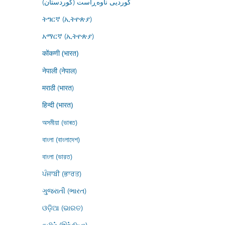
کوردیی ناوەڕاست (کوردستان)
ትግርኛ (ኢትዮጵያ)
አማርኛ (ኢትዮጵያ)
कोंकणी (भारत)
नेपाली (नेपाल)
मराठी (भारत)
हिन्दी (भारत)
অসমীয়া (ভাৰত)
বাংলা (বাংলাদেশ)
বাংলা (ভারত)
ਪੰਜਾਬੀ (ਭਾਰਤ)
ગુજરાતી (ભારત)
ଓଡ଼ିଆ (ଭାରତ)
தமிழ் (இந்தியா)