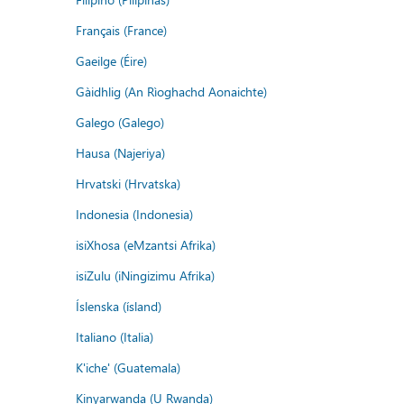
Français (France)
Gaeilge (Éire)
Gàidhlig (An Rìoghachd Aonaichte)
Galego (Galego)
Hausa (Najeriya)
Hrvatski (Hrvatska)
Indonesia (Indonesia)
isiXhosa (eMzantsi Afrika)
isiZulu (iNingizimu Afrika)
Íslenska (ísland)
Italiano (Italia)
K'iche' (Guatemala)
Kinyarwanda (U Rwanda)