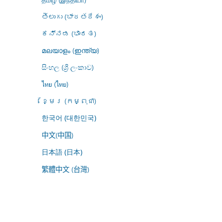
తెలుగు (భారతదేశం)
ಕನ್ನಡ (ಭಾರತ)
മലയാളം (ഇന്ത്യ)
සිංහල (ශ්‍රී ලංකාව)
ไทย (ไทย)
ខ្មែរ (កម្ពុជា)
한국어 (대한민국)
中文(中国)
日本語 (日本)
繁體中文 (台灣)