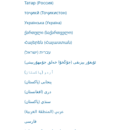
Татар (Россия)
тоҷикӣ (Тоҷикистон)
Українська (Україна)
ქართული (საქართველო)
Հայերեն (Հայաստան)
עברית (ישראל)
ئۇيغۇر يېزىقى (جۇڭخۇا خەلق جۇمھۇرىيىتى)
اُردو (پاکستان)
پنجابی (پاکستان)
درى (افغانستان)
سنڌي (پاکستان)
عربي (المنطقة العربية)
فارسى