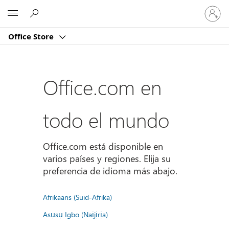
Iniciar
Microsoft
sesión
en
Office Store
tu
cuenta
Office.com en
todo el mundo
Office.com está disponible en
varios países y regiones. Elija su
preferencia de idioma más abajo.
Afrikaans (Suid-Afrika)
Asụsụ Igbo (Naịjịrịa)