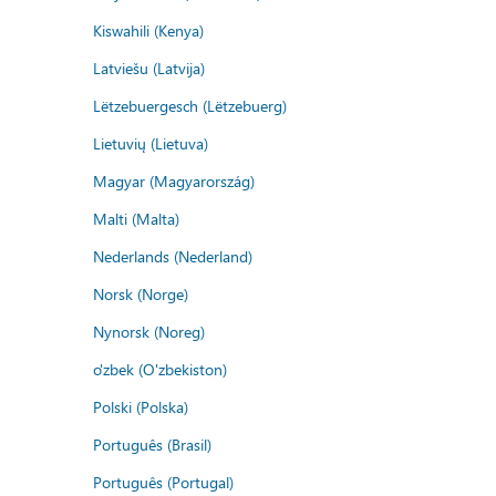
Kiswahili (Kenya)
Latviešu (Latvija)
Lëtzebuergesch (Lëtzebuerg)
Lietuvių (Lietuva)
Magyar (Magyarország)
Malti (Malta)
Nederlands (Nederland)
Norsk (Norge)
Nynorsk (Noreg)
o'zbek (O'zbekiston)
Polski (Polska)
Português (Brasil)
Português (Portugal)