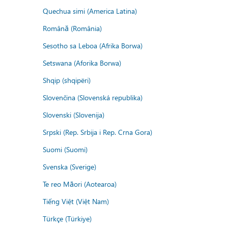
Quechua simi (America Latina)
Română (România)
Sesotho sa Leboa (Afrika Borwa)
Setswana (Aforika Borwa)
Shqip (shqipëri)
Slovenčina (Slovenská republika)
Slovenski (Slovenija)
Srpski (Rep. Srbija i Rep. Crna Gora)
Suomi (Suomi)
Svenska (Sverige)
Te reo Māori (Aotearoa)
Tiếng Việt (Việt Nam)
Türkçe (Türkiye)