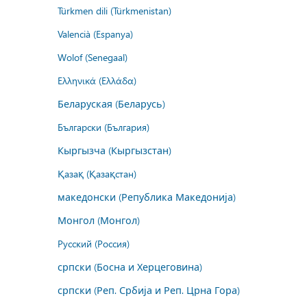
Türkmen dili (Türkmenistan)
Valencià (Espanya)
Wolof (Senegaal)
Ελληνικά (Ελλάδα)
Беларуская (Беларусь)
Български (България)
Кыргызча (Кыргызстан)
Қазақ (Қазақстан)
македонски (Република Македонија)
Монгол (Монгол)
Русский (Россия)
српски (Босна и Херцеговина)
српски (Реп. Србија и Реп. Црна Гора)