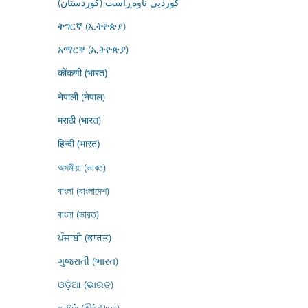
کوردیی ناوەڕاست (کوردستان)
ትግርኛ (ኢትዮጵያ)
አማርኛ (ኢትዮጵያ)
कोंकणी (भारत)
नेपाली (नेपाल)
मराठी (भारत)
हिन्दी (भारत)
অসমীয়া (ভাৰত)
বাংলা (বাংলাদেশ)
বাংলা (ভারত)
ਪੰਜਾਬੀ (ਭਾਰਤ)
ગુજરાતી (ભારત)
ଓଡ଼ିଆ (ଭାରତ)
தமிழ் (இந்தியா)