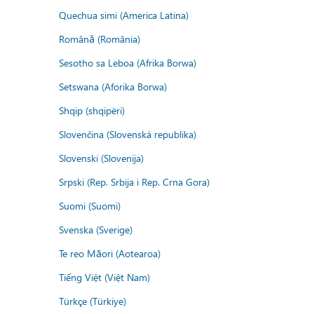
Quechua simi (America Latina)
Română (România)
Sesotho sa Leboa (Afrika Borwa)
Setswana (Aforika Borwa)
Shqip (shqipëri)
Slovenčina (Slovenská republika)
Slovenski (Slovenija)
Srpski (Rep. Srbija i Rep. Crna Gora)
Suomi (Suomi)
Svenska (Sverige)
Te reo Māori (Aotearoa)
Tiếng Việt (Việt Nam)
Türkçe (Türkiye)