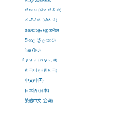
తెలుగు (భారతదేశం)
ಕನ್ನಡ (ಭಾರತ)
മലയാളം (ഇന്ത്യ)
සිංහල (ශ්‍රී ලංකාව)
ไทย (ไทย)
ខ្មែរ (កម្ពុជា)
한국어 (대한민국)
中文(中国)
日本語 (日本)
繁體中文 (台灣)