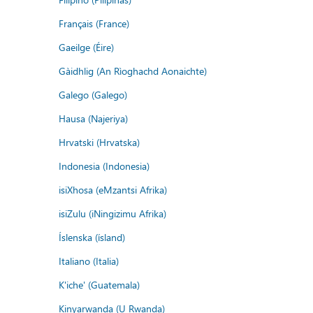
Français (France)
Gaeilge (Éire)
Gàidhlig (An Rìoghachd Aonaichte)
Galego (Galego)
Hausa (Najeriya)
Hrvatski (Hrvatska)
Indonesia (Indonesia)
isiXhosa (eMzantsi Afrika)
isiZulu (iNingizimu Afrika)
Íslenska (ísland)
Italiano (Italia)
K'iche' (Guatemala)
Kinyarwanda (U Rwanda)