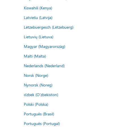
Kiswahili (Kenya)
Latviešu (Latvija)
Lëtzebuergesch (Lëtzebuerg)
Lietuvių (Lietuva)
Magyar (Magyarország)
Malti (Malta)
Nederlands (Nederland)
Norsk (Norge)
Nynorsk (Noreg)
o'zbek (O'zbekiston)
Polski (Polska)
Português (Brasil)
Português (Portugal)