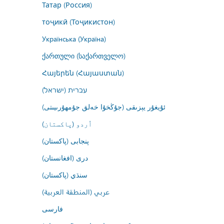
Татар (Россия)
тоҷикӣ (Тоҷикистон)
Українська (Україна)
ქართული (საქართველო)
Հայերեն (Հայաստան)
עברית (ישראל)
ئۇيغۇر يېزىقى (جۇڭخۇا خەلق جۇمھۇرىيىتى)
اُردو (پاکستان)
پنجابی (پاکستان)
درى (افغانستان)
سنڌي (پاکستان)
عربي (المنطقة العربية)
فارسى