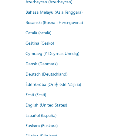
Azərbaycan (Azərbaycan)
Bahasa Melayu (Asia Tenggara)
Bosanski (Bosna i Hercegovina)
Català (català)
Čeština (Česko)
Cymraeg (Y Deyrnas Unedig)
Dansk (Danmark)
Deutsch (Deutschland)
Èdè Yorùbá (Orilẹ̀-èdè Nàìjíríà)
Eesti (Eesti)
English (United States)
Español (España)
Euskara (Euskara)
Filipino (Pilipinas)