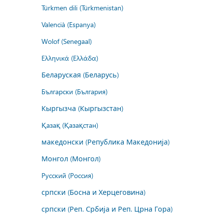
Türkmen dili (Türkmenistan)
Valencià (Espanya)
Wolof (Senegaal)
Ελληνικά (Ελλάδα)
Беларуская (Беларусь)
Български (България)
Кыргызча (Кыргызстан)
Қазақ (Қазақстан)
македонски (Република Македонија)
Монгол (Монгол)
Русский (Россия)
српски (Босна и Херцеговина)
српски (Реп. Србија и Реп. Црна Гора)