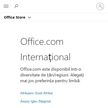
Conectaț
Microsoft
vă
la
Office Store
contul
dvs.
Office.com
Internațional
Office.com este disponibil într-o
diversitate de țări/regiuni. Alegeți
mai jos preferința pentru limbă.
Afrikaans (Suid-Afrika)
Asụsụ Igbo (Naịjịrịa)