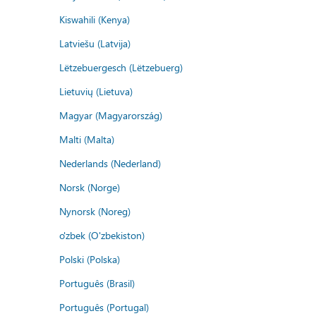
Kiswahili (Kenya)
Latviešu (Latvija)
Lëtzebuergesch (Lëtzebuerg)
Lietuvių (Lietuva)
Magyar (Magyarország)
Malti (Malta)
Nederlands (Nederland)
Norsk (Norge)
Nynorsk (Noreg)
o'zbek (O'zbekiston)
Polski (Polska)
Português (Brasil)
Português (Portugal)