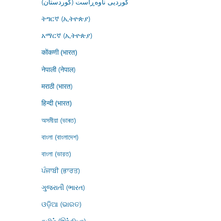
کوردیی ناوەڕاست (کوردستان)
ትግርኛ (ኢትዮጵያ)
አማርኛ (ኢትዮጵያ)
कोंकणी (भारत)
नेपाली (नेपाल)
मराठी (भारत)
हिन्दी (भारत)
অসমীয়া (ভাৰত)
বাংলা (বাংলাদেশ)
বাংলা (ভারত)
ਪੰਜਾਬੀ (ਭਾਰਤ)
ગુજરાતી (ભારત)
ଓଡ଼ିଆ (ଭାରତ)
தமிழ் (இந்தியா)