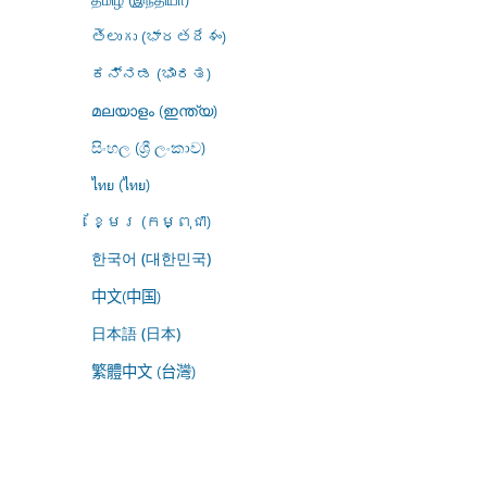
తెలుగు (భారతదేశం)
ಕನ್ನಡ (ಭಾರತ)
മലയാളം (ഇന്ത്യ)
සිංහල (ශ්‍රී ලංකාව)
ไทย (ไทย)
ខ្មែរ (កម្ពុជា)
한국어 (대한민국)
中文(中国)
日本語 (日本)
繁體中文 (台灣)