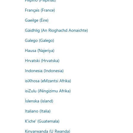
Français (France)
Gaeilge (Éire)
Gàidhlig (An Rìoghachd Aonaichte)
Galego (Galego)
Hausa (Najeriya)
Hrvatski (Hrvatska)
Indonesia (Indonesia)
isiXhosa (eMzantsi Afrika)
isiZulu (iNingizimu Afrika)
Íslenska (ísland)
Italiano (Italia)
K'iche' (Guatemala)
Kinyarwanda (U Rwanda)