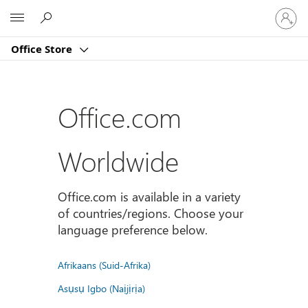
登
Microsoft
入
您
Office Store
的
帳
戶
Office.com
Worldwide
Office.com is available in a variety
of countries/regions. Choose your
language preference below.
Afrikaans (Suid-Afrika)
Asụsụ Igbo (Naịjịrịa)