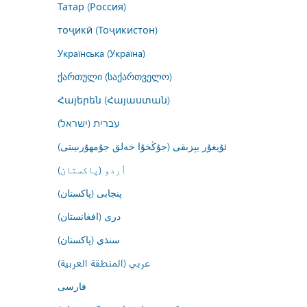
Татар (Россия)
тоҷикӣ (Тоҷикистон)
Українська (Україна)
ქართული (საქართველო)
Հայերեն (Հայաստան)
עברית (ישראל)
ئۇيغۇر يېزىقى (جۇڭخۇا خەلق جۇمھۇرىيىتى)
اُردو (پاکستان)
پنجابی (پاکستان)
درى (افغانستان)
سنڌي (پاکستان)
عربي (المنطقة العربية)
فارسى