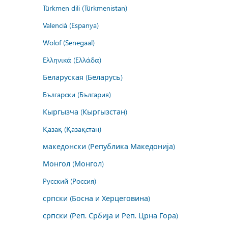
Türkmen dili (Türkmenistan)
Valencià (Espanya)
Wolof (Senegaal)
Ελληνικά (Ελλάδα)
Беларуская (Беларусь)
Български (България)
Кыргызча (Кыргызстан)
Қазақ (Қазақстан)
македонски (Република Македонија)
Монгол (Монгол)
Русский (Россия)
српски (Босна и Херцеговина)
српски (Реп. Србија и Реп. Црна Гора)