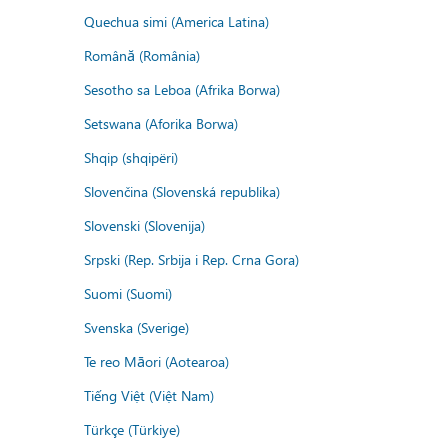
Quechua simi (America Latina)
Română (România)
Sesotho sa Leboa (Afrika Borwa)
Setswana (Aforika Borwa)
Shqip (shqipëri)
Slovenčina (Slovenská republika)
Slovenski (Slovenija)
Srpski (Rep. Srbija i Rep. Crna Gora)
Suomi (Suomi)
Svenska (Sverige)
Te reo Māori (Aotearoa)
Tiếng Việt (Việt Nam)
Türkçe (Türkiye)