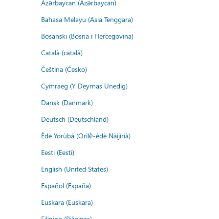
Azərbaycan (Azərbaycan)
Bahasa Melayu (Asia Tenggara)
Bosanski (Bosna i Hercegovina)
Català (català)
Čeština (Česko)
Cymraeg (Y Deyrnas Unedig)
Dansk (Danmark)
Deutsch (Deutschland)
Èdè Yorùbá (Orilẹ̀-èdè Nàìjíríà)
Eesti (Eesti)
English (United States)
Español (España)
Euskara (Euskara)
Filipino (Pilipinas)