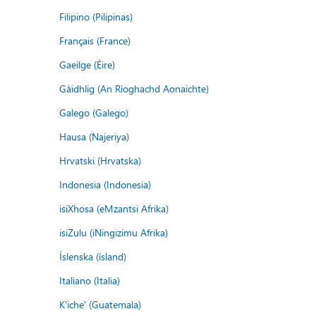
Filipino (Pilipinas)
Français (France)
Gaeilge (Éire)
Gàidhlig (An Rìoghachd Aonaichte)
Galego (Galego)
Hausa (Najeriya)
Hrvatski (Hrvatska)
Indonesia (Indonesia)
isiXhosa (eMzantsi Afrika)
isiZulu (iNingizimu Afrika)
Íslenska (ísland)
Italiano (Italia)
K'iche' (Guatemala)