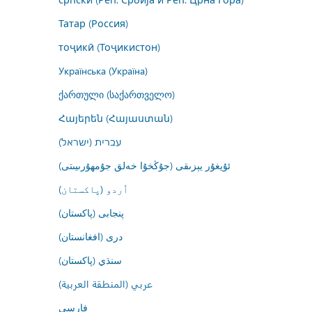
Татар (Россия)
тоҷикӣ (Тоҷикистон)
Українська (Україна)
ქართული (საქართველო)
Հայերեն (Հայաստան)
עברית (ישראל)
ئۇيغۇر يېزىقى (جۇڭخۇا خەلق جۇمھۇرىيىتى)
اُردو (پاکستان)
پنجابی (پاکستان)
درى (افغانستان)
سنڌي (پاکستان)
عربي (المنطقة العربية)
فارسى