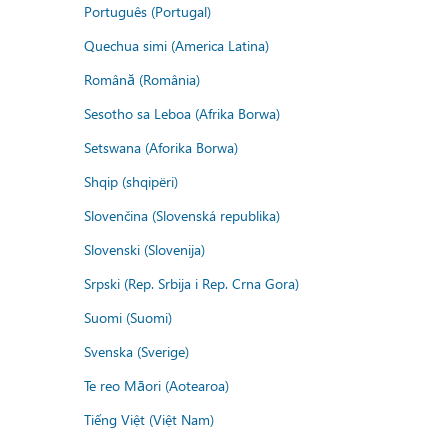
Português (Portugal)
Quechua simi (America Latina)
Română (România)
Sesotho sa Leboa (Afrika Borwa)
Setswana (Aforika Borwa)
Shqip (shqipëri)
Slovenčina (Slovenská republika)
Slovenski (Slovenija)
Srpski (Rep. Srbija i Rep. Crna Gora)
Suomi (Suomi)
Svenska (Sverige)
Te reo Māori (Aotearoa)
Tiếng Việt (Việt Nam)