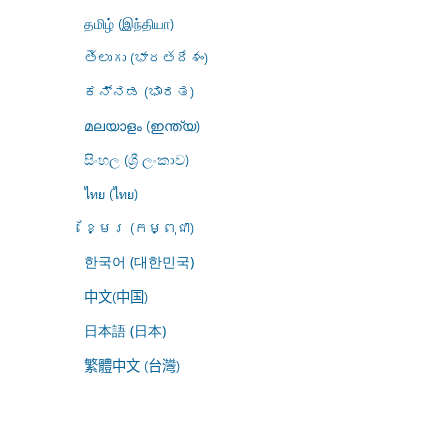
தமிழ் (இந்தியா)
తెలుగు (భారతదేశం)
ಕನ್ನಡ (ಭಾರತ)
മലയാളം (ഇന്ത്യ)
සිංහල (ශ්‍රී ලංකාව)
ไทย (ไทย)
ខ្មែរ (កម្ពុជា)
한국어 (대한민국)
中文(中国)
日本語 (日本)
繁體中文 (台灣)