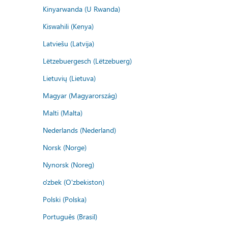
Kinyarwanda (U Rwanda)
Kiswahili (Kenya)
Latviešu (Latvija)
Lëtzebuergesch (Lëtzebuerg)
Lietuvių (Lietuva)
Magyar (Magyarország)
Malti (Malta)
Nederlands (Nederland)
Norsk (Norge)
Nynorsk (Noreg)
o'zbek (O'zbekiston)
Polski (Polska)
Português (Brasil)