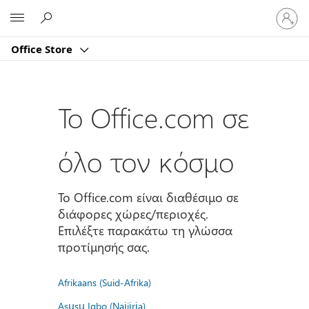
Είσοδος
Microsoft
στον
λογαρι
Office Store
σας
Το Office.com σε
όλο τον κόσμο
Το Office.com είναι διαθέσιμο σε
διάφορες χώρες/περιοχές.
Επιλέξτε παρακάτω τη γλώσσα
προτίμησής σας.
Afrikaans (Suid-Afrika)
Asụsụ Igbo (Naịjịrịa)