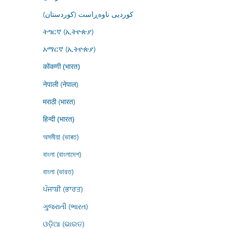
کوردیی ناوەڕاست (کوردستان)
ትግርኛ (ኢትዮጵያ)
አማርኛ (ኢትዮጵያ)
कोंकणी (भारत)
नेपाली (नेपाल)
मराठी (भारत)
हिन्दी (भारत)
অসমীয়া (ভাৰত)
বাংলা (বাংলাদেশ)
বাংলা (ভারত)
ਪੰਜਾਬੀ (ਭਾਰਤ)
ગુજરાતી (ભારત)
ଓଡ଼ିଆ (ଭାରତ)