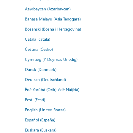
Azərbaycan (Azərbaycan)
Bahasa Melayu (Asia Tenggara)
Bosanski (Bosna i Hercegovina)
Català (català)
Čeština (Česko)
Cymraeg (Y Deyrnas Unedig)
Dansk (Danmark)
Deutsch (Deutschland)
Èdè Yorùbá (Orilẹ̀-èdè Nàìjíríà)
Eesti (Eesti)
English (United States)
Español (España)
Euskara (Euskara)