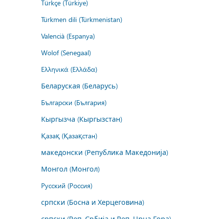
Türkçe (Türkiye)
Türkmen dili (Türkmenistan)
Valencià (Espanya)
Wolof (Senegaal)
Ελληνικά (Ελλάδα)
Беларуская (Беларусь)
Български (България)
Кыргызча (Кыргызстан)
Қазақ (Қазақстан)
македонски (Република Македонија)
Монгол (Монгол)
Русский (Россия)
српски (Босна и Херцеговина)
српски (Реп. Србија и Реп. Црна Гора)