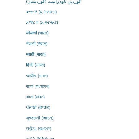
کوردیی ناوەڕاست (کوردستان)
ትግርኛ (ኢትዮጵያ)
አማርኛ (ኢትዮጵያ)
कोंकणी (भारत)
नेपाली (नेपाल)
मराठी (भारत)
हिन्दी (भारत)
অসমীয়া (ভাৰত)
বাংলা (বাংলাদেশ)
বাংলা (ভারত)
ਪੰਜਾਬੀ (ਭਾਰਤ)
ગુજરાતી (ભારત)
ଓଡ଼ିଆ (ଭାରତ)
தமிழ் (இந்தியா)