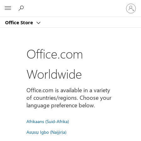
Sign
Microsoft
in
to
Office Store
your
account
Office.com
Worldwide
Office.com is available in a variety
of countries/regions. Choose your
language preference below.
Afrikaans (Suid-Afrika)
Asụsụ Igbo (Naịjịrịa)