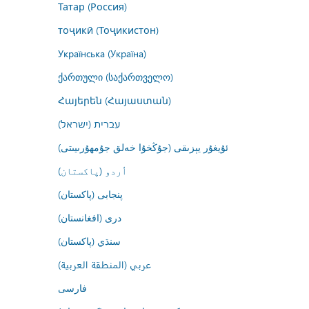
Татар (Россия)
тоҷикӣ (Тоҷикистон)
Українська (Україна)
ქართული (საქართველო)
Հայերեն (Հայաստան)
עברית (ישראל)
ئۇيغۇر يېزىقى (جۇڭخۇا خەلق جۇمھۇرىيىتى)
اُردو (پاکستان)
پنجابی (پاکستان)
درى (افغانستان)
سنڌي (پاکستان)
عربي (المنطقة العربية)
فارسى