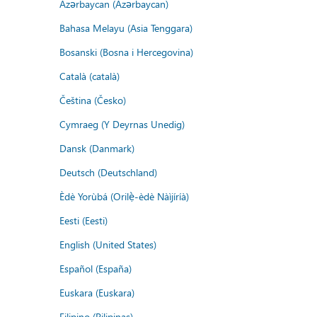
Azərbaycan (Azərbaycan)
Bahasa Melayu (Asia Tenggara)
Bosanski (Bosna i Hercegovina)
Català (català)
Čeština (Česko)
Cymraeg (Y Deyrnas Unedig)
Dansk (Danmark)
Deutsch (Deutschland)
Èdè Yorùbá (Orilẹ̀-èdè Nàìjíríà)
Eesti (Eesti)
English (United States)
Español (España)
Euskara (Euskara)
Filipino (Pilipinas)