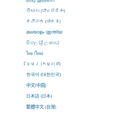
తెలుగు (భారతదేశం)
ಕನ್ನಡ (ಭಾರತ)
മലയാളം (ഇന്ത്യ)
සිංහල (ශ්‍රී ලංකාව)
ไทย (ไทย)
ខ្មែរ (កម្ពុជា)
한국어 (대한민국)
中文(中国)
日本語 (日本)
繁體中文 (台灣)