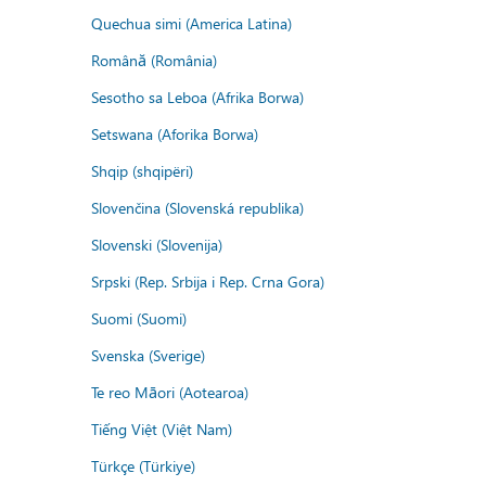
Quechua simi (America Latina)
Română (România)
Sesotho sa Leboa (Afrika Borwa)
Setswana (Aforika Borwa)
Shqip (shqipëri)
Slovenčina (Slovenská republika)
Slovenski (Slovenija)
Srpski (Rep. Srbija i Rep. Crna Gora)
Suomi (Suomi)
Svenska (Sverige)
Te reo Māori (Aotearoa)
Tiếng Việt (Việt Nam)
Türkçe (Türkiye)