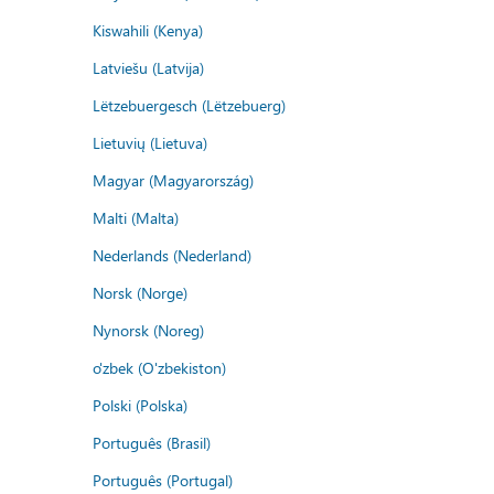
Kiswahili (Kenya)
Latviešu (Latvija)
Lëtzebuergesch (Lëtzebuerg)
Lietuvių (Lietuva)
Magyar (Magyarország)
Malti (Malta)
Nederlands (Nederland)
Norsk (Norge)
Nynorsk (Noreg)
o'zbek (O'zbekiston)
Polski (Polska)
Português (Brasil)
Português (Portugal)