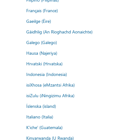
Français (France)
Gaeilge (Éire)
Gàidhlig (An Rìoghachd Aonaichte)
Galego (Galego)
Hausa (Najeriya)
Hrvatski (Hrvatska)
Indonesia (Indonesia)
isiXhosa (eMzantsi Afrika)
isiZulu (iNingizimu Afrika)
Íslenska (ísland)
Italiano (Italia)
K'iche' (Guatemala)
Kinyarwanda (U Rwanda)