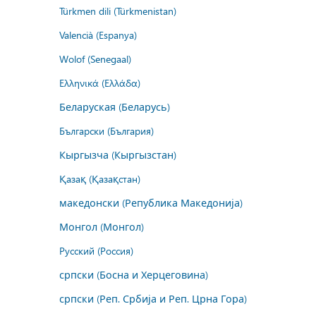
Türkmen dili (Türkmenistan)
Valencià (Espanya)
Wolof (Senegaal)
Ελληνικά (Ελλάδα)
Беларуская (Беларусь)
Български (България)
Кыргызча (Кыргызстан)
Қазақ (Қазақстан)
македонски (Република Македонија)
Монгол (Монгол)
Русский (Россия)
српски (Босна и Херцеговина)
српски (Реп. Србија и Реп. Црна Гора)