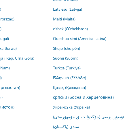
)
Latviešu (Latvija)
rország)
Malti (Malta)
)
o'zbek (O'zbekiston)
ugal)
Quechua simi (America Latina)
ika Borwa)
Shqip (shqipëri)
ija i Rep. Crna Gora)
Suomi (Suomi)
t Nam)
Türkçe (Türkiye)
)
Ελληνικά (Ελλάδα)
ргызстан)
Қазақ (Қазақстан)
я)
српски (Босна и Херцеговина)
кистон)
Українська (Україна)
ئۇيغۇر يېزىقى (جۇڭخۇا خەلق جۇمھۇرىيىتى)
سنڌي (پاکستان)