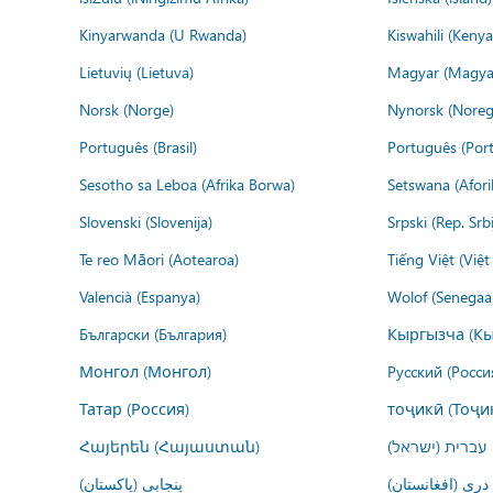
Kinyarwanda (U Rwanda)
Kiswahili (Kenya
Lietuvių (Lietuva)
Magyar (Magya
Norsk (Norge)
Nynorsk (Noreg
Português (Brasil)
Português (Port
Sesotho sa Leboa (Afrika Borwa)
Setswana (Afor
Slovenski (Slovenija)
Srpski (Rep. Srb
Te reo Māori (Aotearoa)
Tiếng Việt (Việ
Valencià (Espanya)
Wolof (Senegaal
Български (България)
Кыргызча (Кы
Монгол (Монгол)
Русский (Росси
Татар (Россия)
тоҷикӣ (Тоҷи
Հայերեն (Հայաստան)
עברית (ישראל)
درى (افغانستان)
پنجابی (پاکستان)