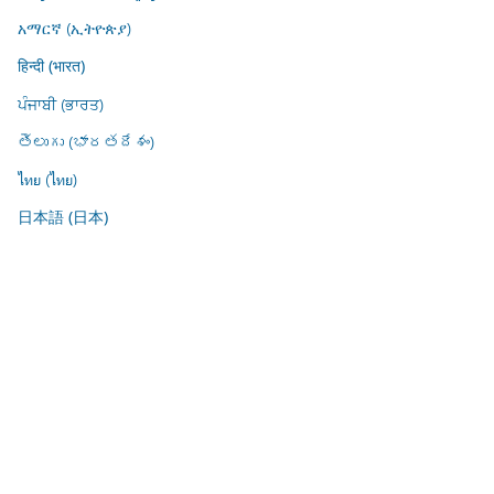
አማርኛ (ኢትዮጵያ)
हिन्दी (भारत)
ਪੰਜਾਬੀ (ਭਾਰਤ)
తెలుగు (భారతదేశం)
ไทย (ไทย)
日本語 (日本)