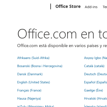
Microsoft
Office Store
Add-ins
Te
Office.com en 
Office.com está disponible en varios países y re
Afrikaans (Suid-Afrika)
Asụsụ Igbo (Naị
Bosanski (Bosna i Hercegovina)
Català (català)
Dansk (Danmark)
Deutsch (Deuts
English (United States)
Español (España
Français (France)
Gaeilge (Éire)
Hausa (Najeriya)
Hrvatski (Hrvat
isiZulu (iNingizimu Afrika)
Íslenska (ísland)