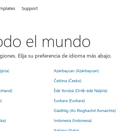
mplates
Support
todo el mundo
giones. Elija su preferencia de idioma más abajo.
jịrịa)
Azərbaycan (Azərbaycan)
Čeština (Česko)
chland)
Èdè Yorùbá (Orilẹ̀-èdè Nàìjíríà)
)
Euskara (Euskara)
Gàidhlig (An Rìoghachd Aonaichte)
ska)
Indonesia (Indonesia)
Italiano (Italia)