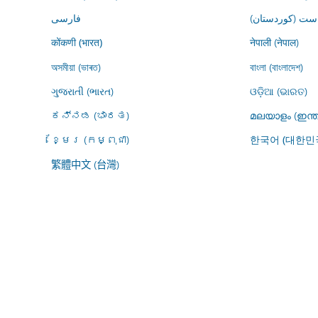
ڕاست (کوردستان
فارسى
नेपाली (नेपाल)
कोंकणी (भारत)
অসমীয়া (ভাৰত)
বাংলা (বাংলাদেশ)
ગુજરાતી (ભારત)
ଓଡ଼ିଆ (ଭାରତ)
ಕನ್ನಡ (ಭಾರತ)
മലയാളം (ഇന്ത
ខ្មែរ (កម្ពុជា)
한국어 (대한민
繁體中文 (台灣)