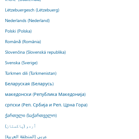
Lëtzebuergesch (Lëtzebuerg)
Nederlands (Nederland)
Polski (Polska)
Română (România)
Slovenčina (Slovenská republika)
Svenska (Sverige)
Türkmen dili (Türkmenistan)
Беларуская (Беларусь)
македонски (Република Македонија)
српски (Реп. Србија и Реп. Црна Гора)
ქართული (საქართველო)
اُردو (پاکستان)
عربي (المنطقة العربية)