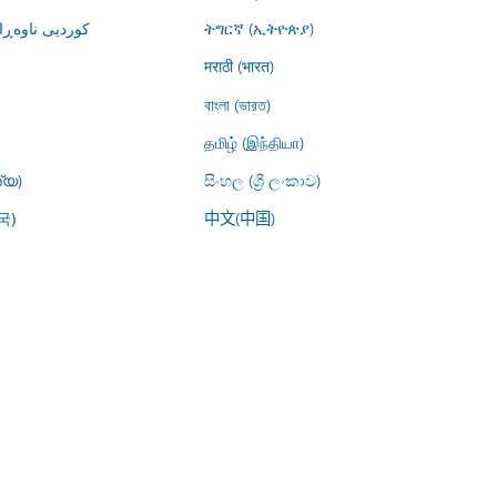
کوردیی ناوە)
ትግርኛ (ኢትዮጵያ)
मराठी (भारत)
বাংলা (ভারত)
தமிழ் (இந்தியா)
്യ)
සිංහල (ශ්‍රී ලංකාව)
中文(中国)
국)