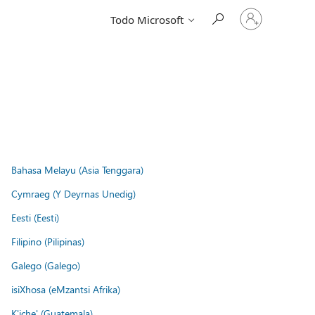
Iniciar
Todo Microsoft
sesión
en
tu
cuenta
Bahasa Melayu (Asia Tenggara)
Cymraeg (Y Deyrnas Unedig)
Eesti (Eesti)
Filipino (Pilipinas)
Galego (Galego)
isiXhosa (eMzantsi Afrika)
K'iche' (Guatemala)