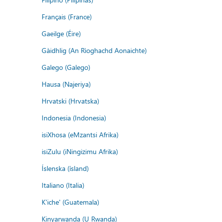
Français (France)
Gaeilge (Éire)
Gàidhlig (An Rìoghachd Aonaichte)
Galego (Galego)
Hausa (Najeriya)
Hrvatski (Hrvatska)
Indonesia (Indonesia)
isiXhosa (eMzantsi Afrika)
isiZulu (iNingizimu Afrika)
Íslenska (ísland)
Italiano (Italia)
K'iche' (Guatemala)
Kinyarwanda (U Rwanda)