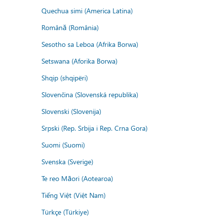
Quechua simi (America Latina)
Română (România)
Sesotho sa Leboa (Afrika Borwa)
Setswana (Aforika Borwa)
Shqip (shqipëri)
Slovenčina (Slovenská republika)
Slovenski (Slovenija)
Srpski (Rep. Srbija i Rep. Crna Gora)
Suomi (Suomi)
Svenska (Sverige)
Te reo Māori (Aotearoa)
Tiếng Việt (Việt Nam)
Türkçe (Türkiye)