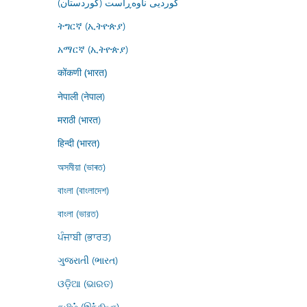
کوردیی ناوەڕاست (کوردستان)
ትግርኛ (ኢትዮጵያ)
አማርኛ (ኢትዮጵያ)
कोंकणी (भारत)
नेपाली (नेपाल)
मराठी (भारत)
हिन्दी (भारत)
অসমীয়া (ভাৰত)
বাংলা (বাংলাদেশ)
বাংলা (ভারত)
ਪੰਜਾਬੀ (ਭਾਰਤ)
ગુજરાતી (ભારત)
ଓଡ଼ିଆ (ଭାରତ)
தமிழ் (இந்தியா)