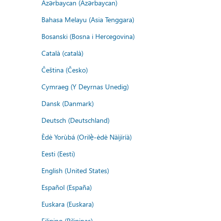
Azərbaycan (Azərbaycan)
Bahasa Melayu (Asia Tenggara)
Bosanski (Bosna i Hercegovina)
Català (català)
Čeština (Česko)
Cymraeg (Y Deyrnas Unedig)
Dansk (Danmark)
Deutsch (Deutschland)
Èdè Yorùbá (Orilẹ̀-èdè Nàìjíríà)
Eesti (Eesti)
English (United States)
Español (España)
Euskara (Euskara)
Filipino (Pilipinas)