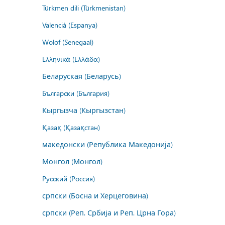
Türkmen dili (Türkmenistan)
Valencià (Espanya)
Wolof (Senegaal)
Ελληνικά (Ελλάδα)
Беларуская (Беларусь)
Български (България)
Кыргызча (Кыргызстан)
Қазақ (Қазақстан)
македонски (Република Македонија)
Монгол (Монгол)
Русский (Россия)
српски (Босна и Херцеговина)
српски (Реп. Србија и Реп. Црна Гора)