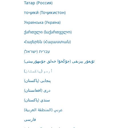
Татар (Россия)
тоҷикӣ (Тоҷикистон)
Українська (Україна)
ქართული (საქართველო)
Հայերեն (Հայաստան)
עברית (ישראל)
ئۇيغۇر يېزىقى (جۇڭخۇا خەلق جۇمھۇرىيىتى)
اُردو (پاکستان)
پنجابی (پاکستان)
درى (افغانستان)
سنڌي (پاکستان)
عربي (المنطقة العربية)
فارسى