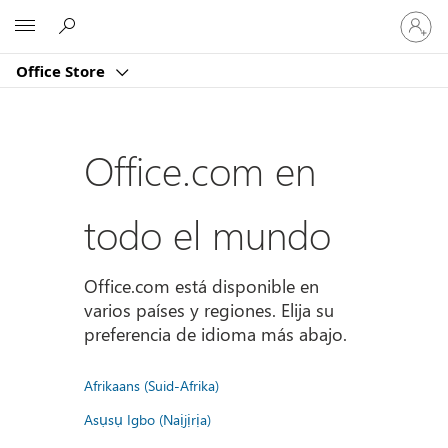
Iniciar
Microsoft
sesión
en
Office Store
tu
cuenta
Office.com en
todo el mundo
Office.com está disponible en
varios países y regiones. Elija su
preferencia de idioma más abajo.
Afrikaans (Suid-Afrika)
Asụsụ Igbo (Naịjịrịa)