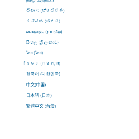
తెలుగు (భారతదేశం)
ಕನ್ನಡ (ಭಾರತ)
മലയാളം (ഇന്ത്യ)
සිංහල (ශ්‍රී ලංකාව)
ไทย (ไทย)
ខ្មែរ (កម្ពុជា)
한국어 (대한민국)
中文(中国)
日本語 (日本)
繁體中文 (台灣)