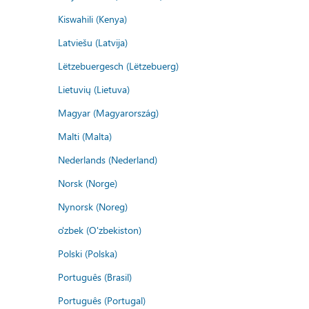
Kiswahili (Kenya)
Latviešu (Latvija)
Lëtzebuergesch (Lëtzebuerg)
Lietuvių (Lietuva)
Magyar (Magyarország)
Malti (Malta)
Nederlands (Nederland)
Norsk (Norge)
Nynorsk (Noreg)
o'zbek (O'zbekiston)
Polski (Polska)
Português (Brasil)
Português (Portugal)