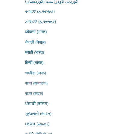
کوردیی ناوەڕاست (کوردستان)
ትግርኛ (ኢትዮጵያ)
አማርኛ (ኢትዮጵያ)
कोंकणी (भारत)
नेपाली (नेपाल)
मराठी (भारत)
हिन्दी (भारत)
অসমীয়া (ভাৰত)
বাংলা (বাংলাদেশ)
বাংলা (ভারত)
ਪੰਜਾਬੀ (ਭਾਰਤ)
ગુજરાતી (ભારત)
ଓଡ଼ିଆ (ଭାରତ)
தமிழ் (இந்தியா)