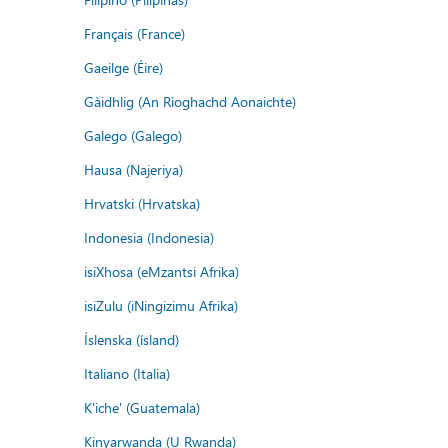
Français (France)
Gaeilge (Éire)
Gàidhlig (An Rìoghachd Aonaichte)
Galego (Galego)
Hausa (Najeriya)
Hrvatski (Hrvatska)
Indonesia (Indonesia)
isiXhosa (eMzantsi Afrika)
isiZulu (iNingizimu Afrika)
Íslenska (ísland)
Italiano (Italia)
K'iche' (Guatemala)
Kinyarwanda (U Rwanda)