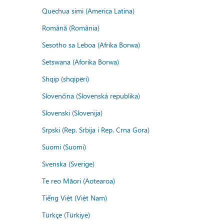
Quechua simi (America Latina)
Română (România)
Sesotho sa Leboa (Afrika Borwa)
Setswana (Aforika Borwa)
Shqip (shqipëri)
Slovenčina (Slovenská republika)
Slovenski (Slovenija)
Srpski (Rep. Srbija i Rep. Crna Gora)
Suomi (Suomi)
Svenska (Sverige)
Te reo Māori (Aotearoa)
Tiếng Việt (Việt Nam)
Türkçe (Türkiye)