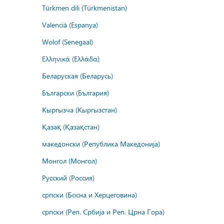
Türkmen dili (Türkmenistan)
Valencià (Espanya)
Wolof (Senegaal)
Ελληνικά (Ελλάδα)
Беларуская (Беларусь)
Български (България)
Кыргызча (Кыргызстан)
Қазақ (Қазақстан)
македонски (Република Македонија)
Монгол (Монгол)
Русский (Россия)
српски (Босна и Херцеговина)
српски (Реп. Србија и Реп. Црна Гора)