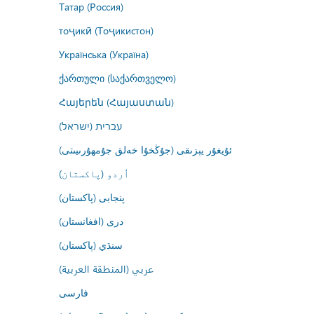
Татар (Россия)
тоҷикӣ (Тоҷикистон)
Українська (Україна)
ქართული (საქართველო)
Հայերեն (Հայաստան)
עברית (ישראל)
ئۇيغۇر يېزىقى (جۇڭخۇا خەلق جۇمھۇرىيىتى)
اُردو (پاکستان)
پنجابی (پاکستان)
درى (افغانستان)
سنڌي (پاکستان)
عربي (المنطقة العربية)
فارسى