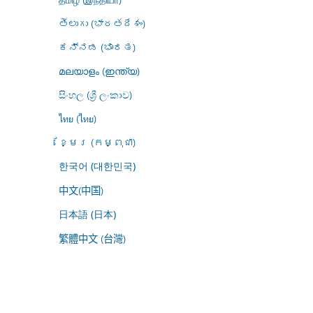
తెలుగు (భారతదేశం)
ಕನ್ನಡ (ಭಾರತ)
മലയാളം (ഇന്ത്യ)
සිංහල (ශ්‍රී ලංකාව)
ไทย (ไทย)
ខ្មែរ (កម្ពុជា)
한국어 (대한민국)
中文(中国)
日本語 (日本)
繁體中文 (台灣)