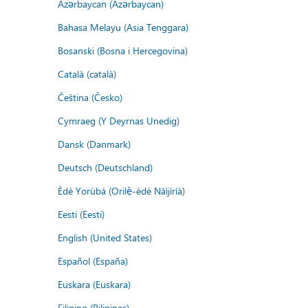
Azərbaycan (Azərbaycan)
Bahasa Melayu (Asia Tenggara)
Bosanski (Bosna i Hercegovina)
Català (català)
Čeština (Česko)
Cymraeg (Y Deyrnas Unedig)
Dansk (Danmark)
Deutsch (Deutschland)
Èdè Yorùbá (Orilẹ̀-èdè Nàìjíríà)
Eesti (Eesti)
English (United States)
Español (España)
Euskara (Euskara)
Filipino (Pilipinas)