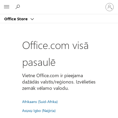
Pierakst
Microsoft
savā
kontā
Office Store
Office.com visā
pasaulē
Vietne Office.com ir pieejama
dažādās valstīs/reģionos. Izvēlieties
zemāk vēlamo valodu.
Afrikaans (Suid-Afrika)
Asụsụ Igbo (Naịjịrịa)