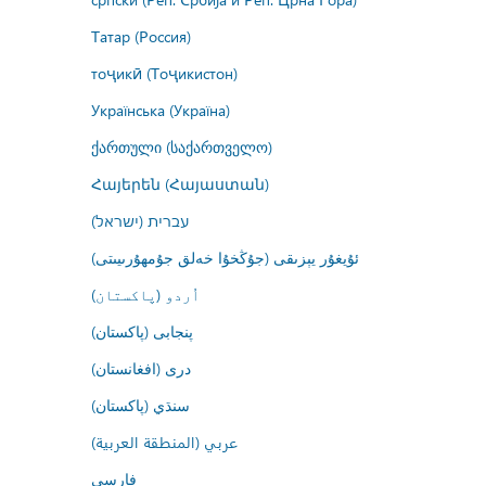
Татар (Россия)
тоҷикӣ (Тоҷикистон)
Українська (Україна)
ქართული (საქართველო)
Հայերեն (Հայաստան)
עברית (ישראל)
ئۇيغۇر يېزىقى (جۇڭخۇا خەلق جۇمھۇرىيىتى)
اُردو (پاکستان)
پنجابی (پاکستان)
درى (افغانستان)
سنڌي (پاکستان)
عربي (المنطقة العربية)
فارسى