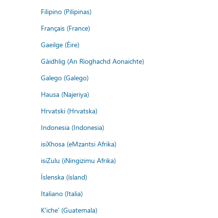
Filipino (Pilipinas)
Français (France)
Gaeilge (Éire)
Gàidhlig (An Rìoghachd Aonaichte)
Galego (Galego)
Hausa (Najeriya)
Hrvatski (Hrvatska)
Indonesia (Indonesia)
isiXhosa (eMzantsi Afrika)
isiZulu (iNingizimu Afrika)
Íslenska (ísland)
Italiano (Italia)
K'iche' (Guatemala)