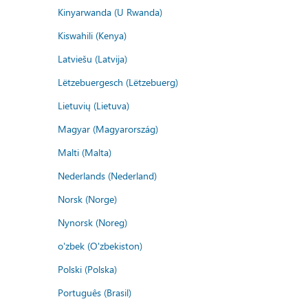
Kinyarwanda (U Rwanda)
Kiswahili (Kenya)
Latviešu (Latvija)
Lëtzebuergesch (Lëtzebuerg)
Lietuvių (Lietuva)
Magyar (Magyarország)
Malti (Malta)
Nederlands (Nederland)
Norsk (Norge)
Nynorsk (Noreg)
o'zbek (O'zbekiston)
Polski (Polska)
Português (Brasil)