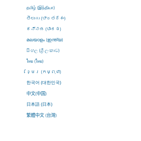
தமிழ் (இந்தியா)
తెలుగు (భారతదేశం)
ಕನ್ನಡ (ಭಾರತ)
മലയാളം (ഇന്ത്യ)
සිංහල (ශ්‍රී ලංකාව)
ไทย (ไทย)
ខ្មែរ (កម្ពុជា)
한국어 (대한민국)
中文(中国)
日本語 (日本)
繁體中文 (台灣)