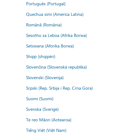
Português (Portugal)
Quechua simi (America Latina)
Română (România)
Sesotho sa Leboa (Afrika Borwa)
Setswana (Aforika Borwa)
Shqip (shqipëri)
Slovenčina (Slovenská republika)
Slovenski (Slovenija)
Srpski (Rep. Srbija i Rep. Crna Gora)
Suomi (Suomi)
Svenska (Sverige)
Te reo Māori (Aotearoa)
Tiếng Việt (Việt Nam)