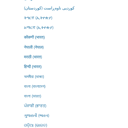
کوردیی ناوەڕاست (کوردستان)
ትግርኛ (ኢትዮጵያ)
አማርኛ (ኢትዮጵያ)
कोंकणी (भारत)
नेपाली (नेपाल)
मराठी (भारत)
हिन्दी (भारत)
অসমীয়া (ভাৰত)
বাংলা (বাংলাদেশ)
বাংলা (ভারত)
ਪੰਜਾਬੀ (ਭਾਰਤ)
ગુજરાતી (ભારત)
ଓଡ଼ିଆ (ଭାରତ)