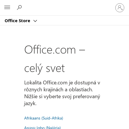
Prihlást
Microsoft
sa
k
Office Store
svojmu
kontu
Office.com –
celý svet
Lokalita Office.com je dostupná v
rôznych krajinách a oblastiach.
Nižšie si vyberte svoj preferovaný
jazyk.
Afrikaans (Suid-Afrika)
Asụsụ Igbo (Naịjịrịa)