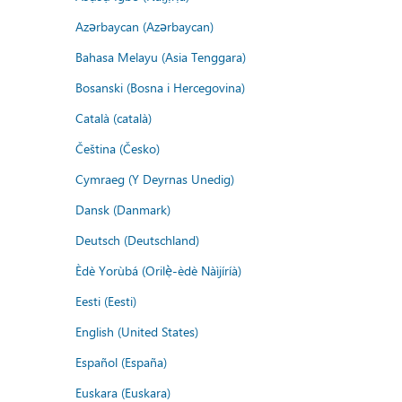
Azərbaycan (Azərbaycan)
Bahasa Melayu (Asia Tenggara)
Bosanski (Bosna i Hercegovina)
Català (català)
Čeština (Česko)
Cymraeg (Y Deyrnas Unedig)
Dansk (Danmark)
Deutsch (Deutschland)
Èdè Yorùbá (Orilẹ̀-èdè Nàìjíríà)
Eesti (Eesti)
English (United States)
Español (España)
Euskara (Euskara)