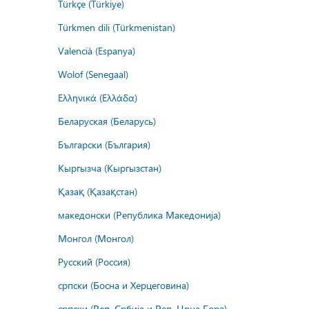
Türkçe (Türkiye)
Türkmen dili (Türkmenistan)
Valencià (Espanya)
Wolof (Senegaal)
Ελληνικά (Ελλάδα)
Беларуская (Беларусь)
Български (България)
Кыргызча (Кыргызстан)
Қазақ (Қазақстан)
македонски (Република Македонија)
Монгол (Монгол)
Русский (Россия)
српски (Босна и Херцеговина)
српски (Реп. Србија и Реп. Црна Гора)