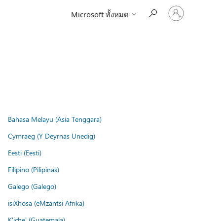
ลงชื่อ
Microsoft ทั้งหมด
เข้า
ใช้
บัญชี
ของ
คุณ
Bahasa Melayu (Asia Tenggara)
Cymraeg (Y Deyrnas Unedig)
Eesti (Eesti)
Filipino (Pilipinas)
Galego (Galego)
isiXhosa (eMzantsi Afrika)
K'iche' (Guatemala)