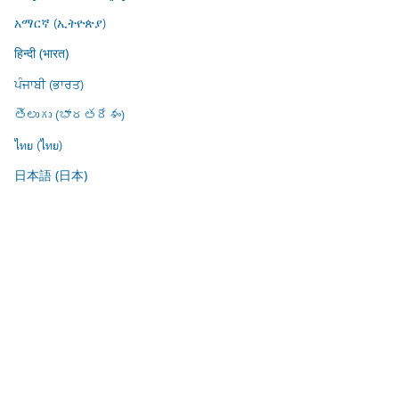
አማርኛ (ኢትዮጵያ)
हिन्दी (भारत)
ਪੰਜਾਬੀ (ਭਾਰਤ)
తెలుగు (భారతదేశం)
ไทย (ไทย)
日本語 (日本)