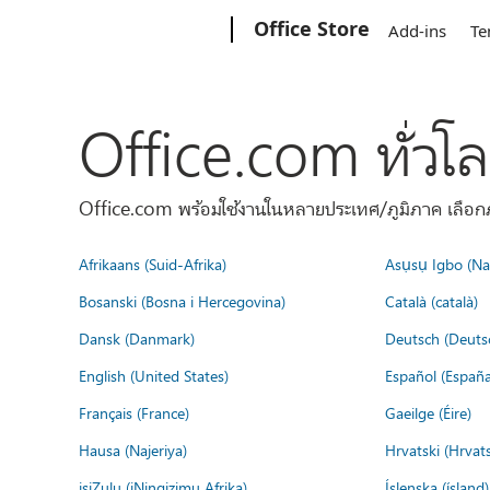
Microsoft
Office Store
Add-ins
Te
Office.com ทั่วโ
Office.com พร้อมใช้งานในหลายประเทศ/ภูมิภาค เลือกภ
Afrikaans (Suid-Afrika)
Asụsụ Igbo (Naị
Bosanski (Bosna i Hercegovina)
Català (català)
Dansk (Danmark)
Deutsch (Deuts
English (United States)
Español (España
Français (France)
Gaeilge (Éire)
Hausa (Najeriya)
Hrvatski (Hrvat
isiZulu (iNingizimu Afrika)
Íslenska (ísland)