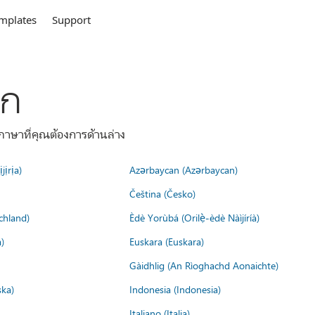
mplates
Support
ลก
าษาที่คุณต้องการด้านล่าง
jịrịa)
Azərbaycan (Azərbaycan)
Čeština (Česko)
chland)
Èdè Yorùbá (Orilẹ̀-èdè Nàìjíríà)
)
Euskara (Euskara)
Gàidhlig (An Rìoghachd Aonaichte)
ska)
Indonesia (Indonesia)
Italiano (Italia)