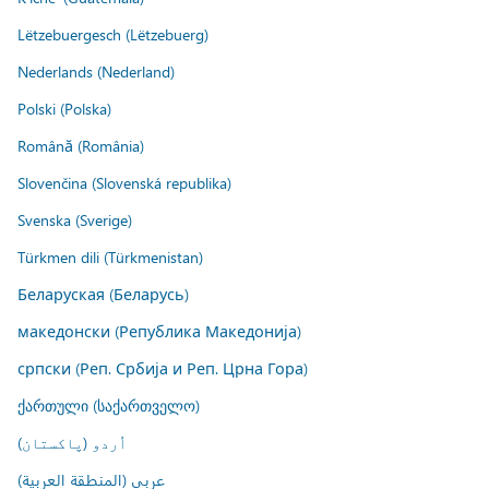
Lëtzebuergesch (Lëtzebuerg)
Nederlands (Nederland)
Polski (Polska)
Română (România)
Slovenčina (Slovenská republika)
Svenska (Sverige)
Türkmen dili (Türkmenistan)
Беларуская (Беларусь)
македонски (Република Македонија)
српски (Реп. Србија и Реп. Црна Гора)
ქართული (საქართველო)
اُردو (پاکستان)
عربي (المنطقة العربية)