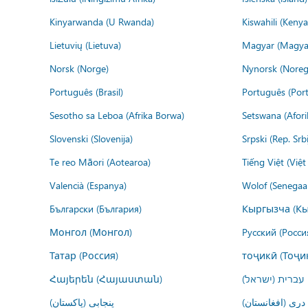
Kinyarwanda (U Rwanda)
Kiswahili (Kenya
Lietuvių (Lietuva)
Magyar (Magya
Norsk (Norge)
Nynorsk (Noreg
Português (Brasil)
Português (Port
Sesotho sa Leboa (Afrika Borwa)
Setswana (Afor
Slovenski (Slovenija)
Srpski (Rep. Srb
Te reo Māori (Aotearoa)
Tiếng Việt (Việ
Valencià (Espanya)
Wolof (Senegaal
Български (България)
Кыргызча (Кы
Монгол (Монгол)
Русский (Росси
Татар (Россия)
тоҷикӣ (Тоҷи
Հայերեն (Հայաստան)
עברית (ישראל)
درى (افغانستان)
پنجابی (پاکستان)