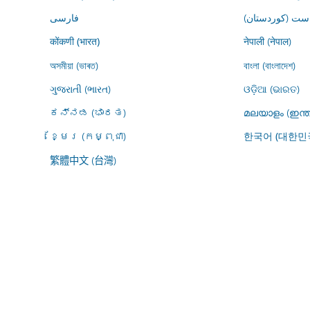
ڕاست (کوردستان
فارسى
नेपाली (नेपाल)
कोंकणी (भारत)
অসমীয়া (ভাৰত)
বাংলা (বাংলাদেশ)
ગુજરાતી (ભારત)
ଓଡ଼ିଆ (ଭାରତ)
ಕನ್ನಡ (ಭಾರತ)
മലയാളം (ഇന്ത
ខ្មែរ (កម្ពុជា)
한국어 (대한민
繁體中文 (台灣)