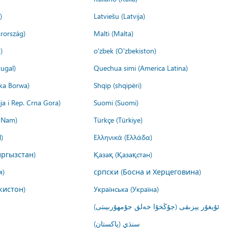
)
Latviešu (Latvija)
rország)
Malti (Malta)
)
o'zbek (O'zbekiston)
ugal)
Quechua simi (America Latina)
ika Borwa)
Shqip (shqipëri)
ija i Rep. Crna Gora)
Suomi (Suomi)
t Nam)
Türkçe (Türkiye)
)
Ελληνικά (Ελλάδα)
ргызстан)
Қазақ (Қазақстан)
я)
српски (Босна и Херцеговина)
кистон)
Українська (Україна)
ئۇيغۇر يېزىقى (جۇڭخۇا خەلق جۇمھۇرىيىتى)
سنڌي (پاکستان)