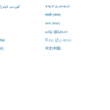
کوردیی ناوە)
ትግርኛ (ኢትዮጵያ)
मराठी (भारत)
বাংলা (ভারত)
தமிழ் (இந்தியா)
്യ)
සිංහල (ශ්‍රී ලංකාව)
中文(中国)
국)