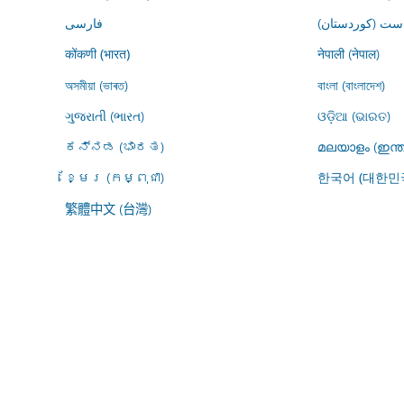
ڕاست (کوردستان
فارسى
नेपाली (नेपाल)
कोंकणी (भारत)
অসমীয়া (ভাৰত)
বাংলা (বাংলাদেশ)
ગુજરાતી (ભારત)
ଓଡ଼ିଆ (ଭାରତ)
ಕನ್ನಡ (ಭಾರತ)
മലയാളം (ഇന്ത
ខ្មែរ (កម្ពុជា)
한국어 (대한민
繁體中文 (台灣)