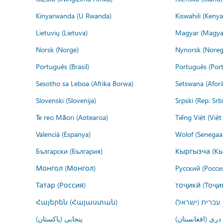
Kinyarwanda (U Rwanda)
Kiswahili (Kenya
Lietuvių (Lietuva)
Magyar (Magya
Norsk (Norge)
Nynorsk (Noreg
Português (Brasil)
Português (Port
Sesotho sa Leboa (Afrika Borwa)
Setswana (Afor
Slovenski (Slovenija)
Srpski (Rep. Srb
Te reo Māori (Aotearoa)
Tiếng Việt (Việ
Valencià (Espanya)
Wolof (Senegaal
Български (България)
Кыргызча (Кы
Монгол (Монгол)
Русский (Росси
Татар (Россия)
тоҷикӣ (Тоҷи
Հայերեն (Հայաստան)
עברית (ישראל)
درى (افغانستان)
پنجابی (پاکستان)