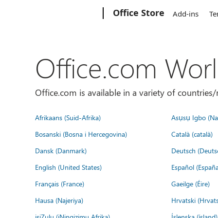
Microsoft
Office Store
Add-ins
Te
Office.com Wor
Office.com is available in a variety of countri
Afrikaans (Suid-Afrika)
Asụsụ Igbo (Naị
Bosanski (Bosna i Hercegovina)
Català (català)
Dansk (Danmark)
Deutsch (Deuts
English (United States)
Español (España
Français (France)
Gaeilge (Éire)
Hausa (Najeriya)
Hrvatski (Hrvat
isiZulu (iNingizimu Afrika)
Íslenska (ísland)