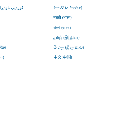
کوردیی ناوە)
ትግርኛ (ኢትዮጵያ)
मराठी (भारत)
বাংলা (ভারত)
தமிழ் (இந்தியா)
്യ)
සිංහල (ශ්‍රී ලංකාව)
中文(中国)
국)