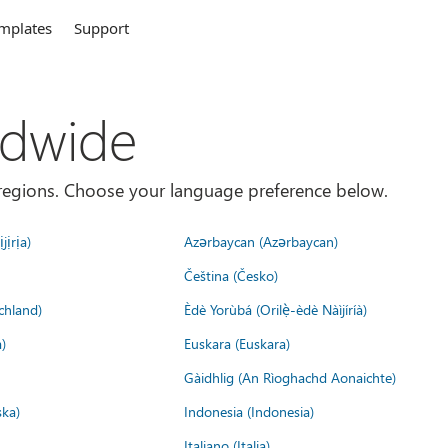
mplates
Support
ldwide
es/regions. Choose your language preference below.
jịrịa)
Azərbaycan (Azərbaycan)
Čeština (Česko)
chland)
Èdè Yorùbá (Orilẹ̀-èdè Nàìjíríà)
)
Euskara (Euskara)
Gàidhlig (An Rìoghachd Aonaichte)
ska)
Indonesia (Indonesia)
Italiano (Italia)