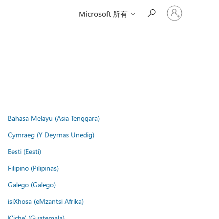
登
Microsoft 所有
入
您
的
帳
戶
Bahasa Melayu (Asia Tenggara)
Cymraeg (Y Deyrnas Unedig)
Eesti (Eesti)
Filipino (Pilipinas)
Galego (Galego)
isiXhosa (eMzantsi Afrika)
K'iche' (Guatemala)