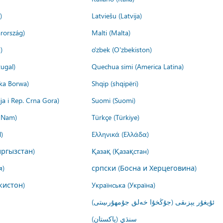
)
Latviešu (Latvija)
rország)
Malti (Malta)
)
o'zbek (O'zbekiston)
ugal)
Quechua simi (America Latina)
ika Borwa)
Shqip (shqipëri)
ija i Rep. Crna Gora)
Suomi (Suomi)
t Nam)
Türkçe (Türkiye)
)
Ελληνικά (Ελλάδα)
ргызстан)
Қазақ (Қазақстан)
я)
српски (Босна и Херцеговина)
кистон)
Українська (Україна)
ئۇيغۇر يېزىقى (جۇڭخۇا خەلق جۇمھۇرىيىتى)
سنڌي (پاکستان)