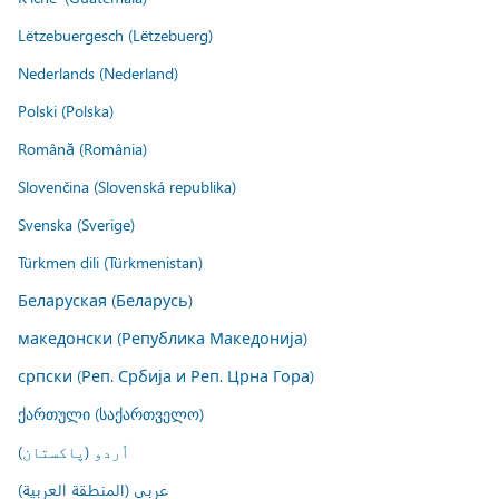
Lëtzebuergesch (Lëtzebuerg)
Nederlands (Nederland)
Polski (Polska)
Română (România)
Slovenčina (Slovenská republika)
Svenska (Sverige)
Türkmen dili (Türkmenistan)
Беларуская (Беларусь)
македонски (Република Македонија)
српски (Реп. Србија и Реп. Црна Гора)
ქართული (საქართველო)
اُردو (پاکستان)
عربي (المنطقة العربية)