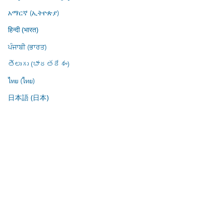
አማርኛ (ኢትዮጵያ)
हिन्दी (भारत)
ਪੰਜਾਬੀ (ਭਾਰਤ)
తెలుగు (భారతదేశం)
ไทย (ไทย)
日本語 (日本)