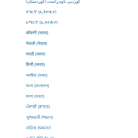
کوردیی ناوەڕاست (کوردستان)
ትግርኛ (ኢትዮጵያ)
አማርኛ (ኢትዮጵያ)
कोंकणी (भारत)
नेपाली (नेपाल)
मराठी (भारत)
हिन्दी (भारत)
অসমীয়া (ভাৰত)
বাংলা (বাংলাদেশ)
বাংলা (ভারত)
ਪੰਜਾਬੀ (ਭਾਰਤ)
ગુજરાતી (ભારત)
ଓଡ଼ିଆ (ଭାରତ)
தமிழ் (இந்தியா)