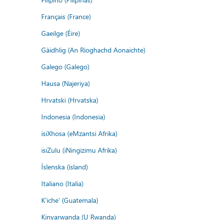
Français (France)
Gaeilge (Éire)
Gàidhlig (An Rìoghachd Aonaichte)
Galego (Galego)
Hausa (Najeriya)
Hrvatski (Hrvatska)
Indonesia (Indonesia)
isiXhosa (eMzantsi Afrika)
isiZulu (iNingizimu Afrika)
Íslenska (ísland)
Italiano (Italia)
K'iche' (Guatemala)
Kinyarwanda (U Rwanda)