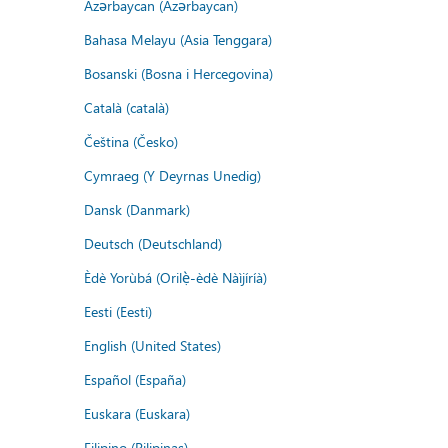
Azərbaycan (Azərbaycan)
Bahasa Melayu (Asia Tenggara)
Bosanski (Bosna i Hercegovina)
Català (català)
Čeština (Česko)
Cymraeg (Y Deyrnas Unedig)
Dansk (Danmark)
Deutsch (Deutschland)
Èdè Yorùbá (Orilẹ̀-èdè Nàìjíríà)
Eesti (Eesti)
English (United States)
Español (España)
Euskara (Euskara)
Filipino (Pilipinas)