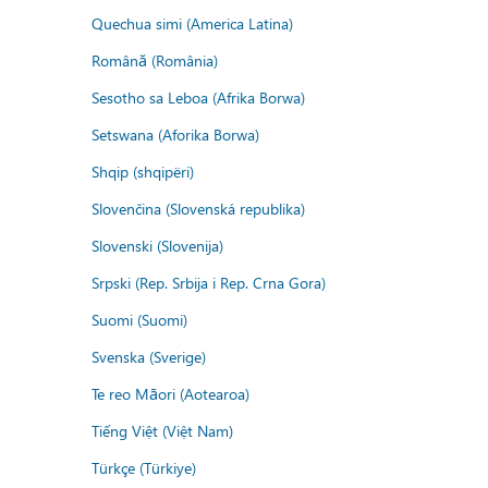
Quechua simi (America Latina)
Română (România)
Sesotho sa Leboa (Afrika Borwa)
Setswana (Aforika Borwa)
Shqip (shqipëri)
Slovenčina (Slovenská republika)
Slovenski (Slovenija)
Srpski (Rep. Srbija i Rep. Crna Gora)
Suomi (Suomi)
Svenska (Sverige)
Te reo Māori (Aotearoa)
Tiếng Việt (Việt Nam)
Türkçe (Türkiye)