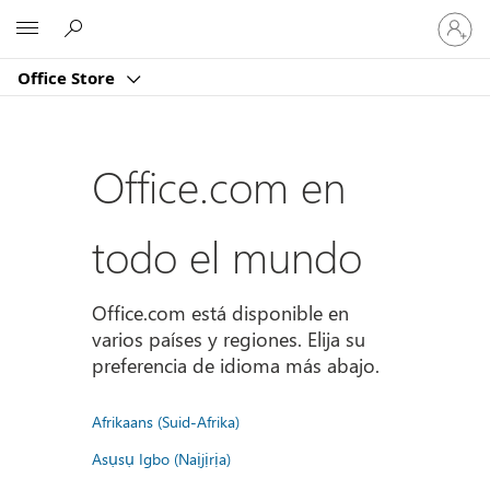
Iniciar
Microsoft
sesión
en
Office Store
tu
cuenta
Office.com en
todo el mundo
Office.com está disponible en
varios países y regiones. Elija su
preferencia de idioma más abajo.
Afrikaans (Suid-Afrika)
Asụsụ Igbo (Naịjịrịa)