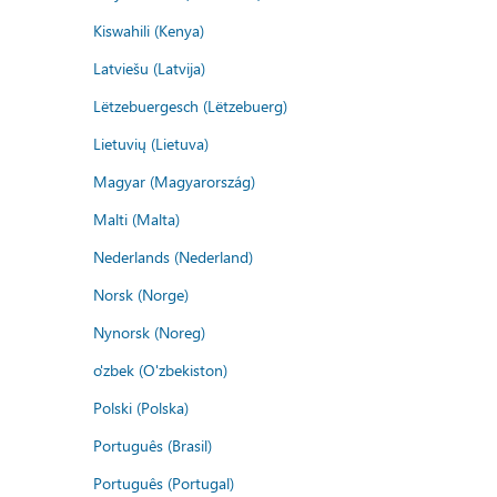
Kiswahili (Kenya)
Latviešu (Latvija)
Lëtzebuergesch (Lëtzebuerg)
Lietuvių (Lietuva)
Magyar (Magyarország)
Malti (Malta)
Nederlands (Nederland)
Norsk (Norge)
Nynorsk (Noreg)
o'zbek (O'zbekiston)
Polski (Polska)
Português (Brasil)
Português (Portugal)