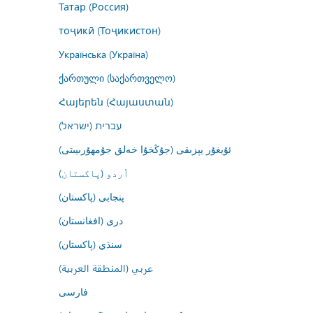
Татар (Россия)
тоҷикӣ (Тоҷикистон)
Українська (Україна)
ქართული (საქართველო)
Հայերեն (Հայաստան)
עברית (ישראל)
ئۇيغۇر يېزىقى (جۇڭخۇا خەلق جۇمھۇرىيىتى)
اُردو (پاکستان)
پنجابی (پاکستان)
درى (افغانستان)
سنڌي (پاکستان)
عربي (المنطقة العربية)
فارسى