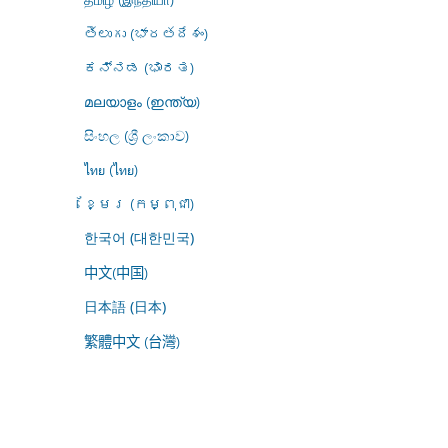
తెలుగు (భారతదేశం)
ಕನ್ನಡ (ಭಾರತ)
മലയാളം (ഇന്ത്യ)
සිංහල (ශ්‍රී ලංකාව)
ไทย (ไทย)
ខ្មែរ (កម្ពុជា)
한국어 (대한민국)
中文(中国)
日本語 (日本)
繁體中文 (台灣)