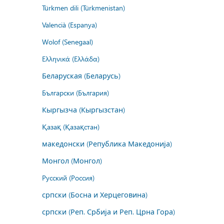
Türkmen dili (Türkmenistan)
Valencià (Espanya)
Wolof (Senegaal)
Ελληνικά (Ελλάδα)
Беларуская (Беларусь)
Български (България)
Кыргызча (Кыргызстан)
Қазақ (Қазақстан)
македонски (Република Македонија)
Монгол (Монгол)
Русский (Россия)
српски (Босна и Херцеговина)
српски (Реп. Србија и Реп. Црна Гора)