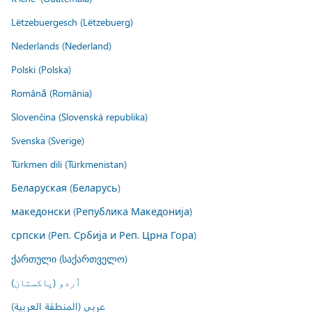
Lëtzebuergesch (Lëtzebuerg)
Nederlands (Nederland)
Polski (Polska)
Română (România)
Slovenčina (Slovenská republika)
Svenska (Sverige)
Türkmen dili (Türkmenistan)
Беларуская (Беларусь)
македонски (Република Македонија)
српски (Реп. Србија и Реп. Црна Гора)
ქართული (საქართველო)
اُردو (پاکستان)
عربي (المنطقة العربية)