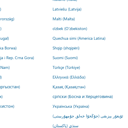
)
Latviešu (Latvija)
rország)
Malti (Malta)
)
o'zbek (O'zbekiston)
ugal)
Quechua simi (America Latina)
ika Borwa)
Shqip (shqipëri)
ija i Rep. Crna Gora)
Suomi (Suomi)
t Nam)
Türkçe (Türkiye)
)
Ελληνικά (Ελλάδα)
ргызстан)
Қазақ (Қазақстан)
я)
српски (Босна и Херцеговина)
кистон)
Українська (Україна)
ئۇيغۇر يېزىقى (جۇڭخۇا خەلق جۇمھۇرىيىتى)
سنڌي (پاکستان)