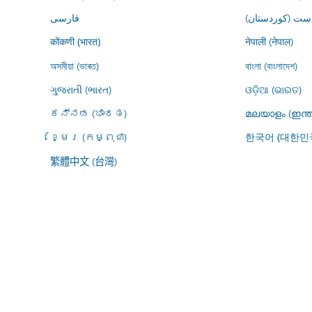
ڕاست (کوردستان
فارسى
नेपाली (नेपाल)
कोंकणी (भारत)
অসমীয়া (ভাৰত)
বাংলা (বাংলাদেশ)
ગુજરાતી (ભારત)
ଓଡ଼ିଆ (ଭାରତ)
ಕನ್ನಡ (ಭಾರತ)
മലയാളം (ഇന്ത
ខ្មែរ (កម្ពុជា)
한국어 (대한민
繁體中文 (台灣)