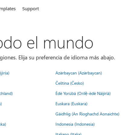
mplates
Support
todo el mundo
giones. Elija su preferencia de idioma más abajo.
jịrịa)
Azərbaycan (Azərbaycan)
Čeština (Česko)
chland)
Èdè Yorùbá (Orilẹ̀-èdè Nàìjíríà)
)
Euskara (Euskara)
Gàidhlig (An Rìoghachd Aonaichte)
ska)
Indonesia (Indonesia)
Italiano (Italia)