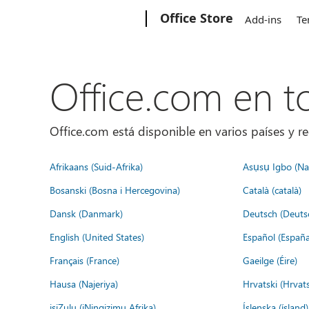
Microsoft
Office Store
Add-ins
Te
Office.com en 
Office.com está disponible en varios países y re
Afrikaans (Suid-Afrika)
Asụsụ Igbo (Naị
Bosanski (Bosna i Hercegovina)
Català (català)
Dansk (Danmark)
Deutsch (Deuts
English (United States)
Español (España
Français (France)
Gaeilge (Éire)
Hausa (Najeriya)
Hrvatski (Hrvat
isiZulu (iNingizimu Afrika)
Íslenska (ísland)