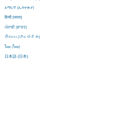
አማርኛ (ኢትዮጵያ)
हिन्दी (भारत)
ਪੰਜਾਬੀ (ਭਾਰਤ)
తెలుగు (భారతదేశం)
ไทย (ไทย)
日本語 (日本)