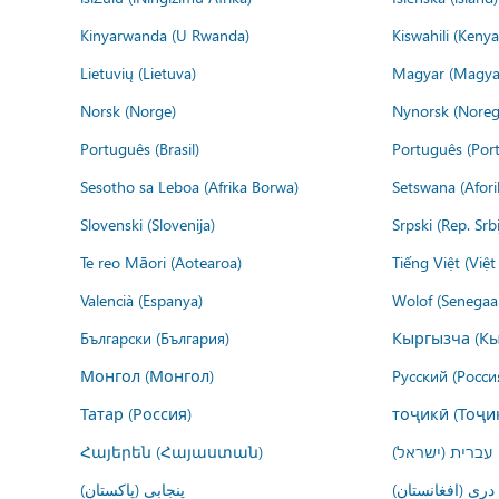
Kinyarwanda (U Rwanda)
Kiswahili (Kenya
Lietuvių (Lietuva)
Magyar (Magya
Norsk (Norge)
Nynorsk (Noreg
Português (Brasil)
Português (Port
Sesotho sa Leboa (Afrika Borwa)
Setswana (Afor
Slovenski (Slovenija)
Srpski (Rep. Srb
Te reo Māori (Aotearoa)
Tiếng Việt (Việ
Valencià (Espanya)
Wolof (Senegaal
Български (България)
Кыргызча (Кы
Монгол (Монгол)
Русский (Росси
Татар (Россия)
тоҷикӣ (Тоҷи
Հայերեն (Հայաստան)
עברית (ישראל)
درى (افغانستان)
پنجابی (پاکستان)