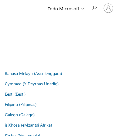
Iniciar
Todo Microsoft
sesión
en
tu
cuenta
Bahasa Melayu (Asia Tenggara)
Cymraeg (Y Deyrnas Unedig)
Eesti (Eesti)
Filipino (Pilipinas)
Galego (Galego)
isiXhosa (eMzantsi Afrika)
K'iche' (Guatemala)