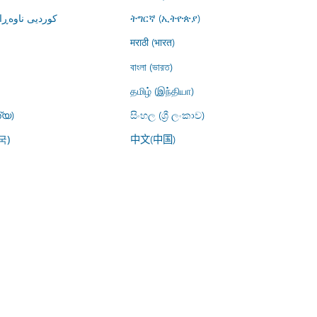
کوردیی ناوە)
ትግርኛ (ኢትዮጵያ)
मराठी (भारत)
বাংলা (ভারত)
தமிழ் (இந்தியா)
്യ)
සිංහල (ශ්‍රී ලංකාව)
中文(中国)
국)