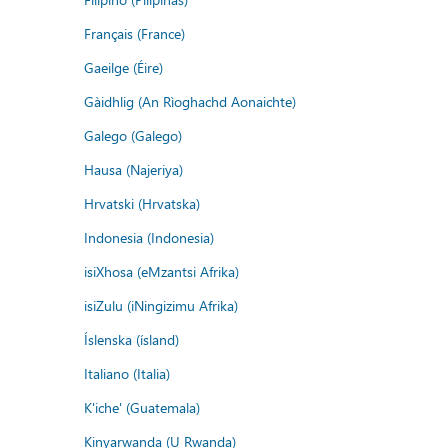
Français (France)
Gaeilge (Éire)
Gàidhlig (An Rìoghachd Aonaichte)
Galego (Galego)
Hausa (Najeriya)
Hrvatski (Hrvatska)
Indonesia (Indonesia)
isiXhosa (eMzantsi Afrika)
isiZulu (iNingizimu Afrika)
Íslenska (ísland)
Italiano (Italia)
K'iche' (Guatemala)
Kinyarwanda (U Rwanda)