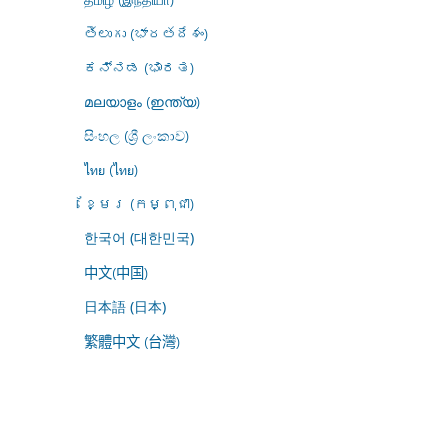
తెలుగు (భారతదేశం)
ಕನ್ನಡ (ಭಾರತ)
മലയാളം (ഇന്ത്യ)
සිංහල (ශ්‍රී ලංකාව)
ไทย (ไทย)
ខ្មែរ (កម្ពុជា)
한국어 (대한민국)
中文(中国)
日本語 (日本)
繁體中文 (台灣)