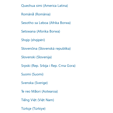
Quechua simi (America Latina)
Română (România)
Sesotho sa Leboa (Afrika Borwa)
Setswana (Aforika Borwa)
Shqip (shqipëri)
Slovenčina (Slovenská republika)
Slovenski (Slovenija)
Srpski (Rep. Srbija i Rep. Crna Gora)
Suomi (Suomi)
Svenska (Sverige)
Te reo Māori (Aotearoa)
Tiếng Việt (Việt Nam)
Türkçe (Türkiye)