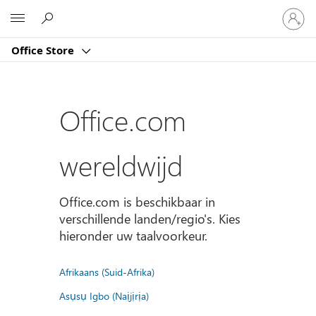
Meld
Microsoft
je
aan
Office Store
bij
je
account
Office.com
wereldwijd
Office.com is beschikbaar in
verschillende landen/regio's. Kies
hieronder uw taalvoorkeur.
Afrikaans (Suid-Afrika)
Asụsụ Igbo (Naịjịrịa)