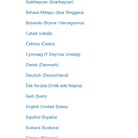
Azərbaycan (Azərbaycan)
Bahasa Melayu (Asia Tenggara)
Bosanski (Bosna i Hercegovina)
Català (català)
Čeština (Česko)
Cymraeg (Y Deyrnas Unedig)
Dansk (Danmark)
Deutsch (Deutschland)
Èdè Yorùbá (Orilẹ̀-èdè Nàìjíríà)
Eesti (Eesti)
English (United States)
Español (España)
Euskara (Euskara)
Filipino (Pilipinas)