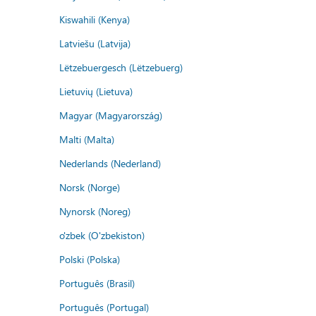
Kiswahili (Kenya)
Latviešu (Latvija)
Lëtzebuergesch (Lëtzebuerg)
Lietuvių (Lietuva)
Magyar (Magyarország)
Malti (Malta)
Nederlands (Nederland)
Norsk (Norge)
Nynorsk (Noreg)
o'zbek (O'zbekiston)
Polski (Polska)
Português (Brasil)
Português (Portugal)