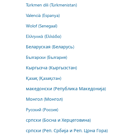
Türkmen dili (Türkmenistan)
Valencià (Espanya)
Wolof (Senegaal)
Ελληνικά (Ελλάδα)
Беларуская (Беларусь)
Български (България)
Кыргызча (Кыргызстан)
Қазақ (Қазақстан)
македонски (Република Македонија)
Монгол (Монгол)
Русский (Россия)
српски (Босна и Херцеговина)
српски (Реп. Србија и Реп. Црна Гора)