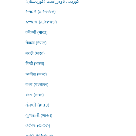
کوردیی ناوەڕاست (کوردستان)
ትግርኛ (ኢትዮጵያ)
አማርኛ (ኢትዮጵያ)
कोंकणी (भारत)
नेपाली (नेपाल)
मराठी (भारत)
हिन्दी (भारत)
অসমীয়া (ভাৰত)
বাংলা (বাংলাদেশ)
বাংলা (ভারত)
ਪੰਜਾਬੀ (ਭਾਰਤ)
ગુજરાતી (ભારત)
ଓଡ଼ିଆ (ଭାରତ)
தமிழ் (இந்தியா)