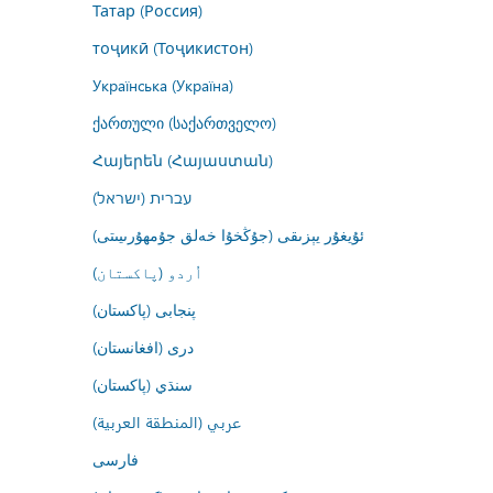
Татар (Россия)
тоҷикӣ (Тоҷикистон)
Українська (Україна)
ქართული (საქართველო)
Հայերեն (Հայաստան)
עברית (ישראל)
ئۇيغۇر يېزىقى (جۇڭخۇا خەلق جۇمھۇرىيىتى)
اُردو (پاکستان)
پنجابی (پاکستان)
درى (افغانستان)
سنڌي (پاکستان)
عربي (المنطقة العربية)
فارسى