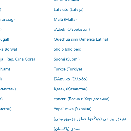
)
Latviešu (Latvija)
rország)
Malti (Malta)
)
o'zbek (O'zbekiston)
ugal)
Quechua simi (America Latina)
ika Borwa)
Shqip (shqipëri)
ija i Rep. Crna Gora)
Suomi (Suomi)
t Nam)
Türkçe (Türkiye)
)
Ελληνικά (Ελλάδα)
гызстан)
Қазақ (Қазақстан)
я)
српски (Босна и Херцеговина)
истон)
Українська (Україна)
ئۇيغۇر يېزىقى (جۇڭخۇا خەلق جۇمھۇرىيىتى)
سنڌي (پاکستان)