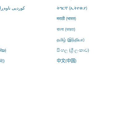
کوردیی ناوە)
ትግርኛ (ኢትዮጵያ)
मराठी (भारत)
বাংলা (ভারত)
தமிழ் (இந்தியா)
്യ)
සිංහල (ශ්‍රී ලංකාව)
中文(中国)
국)