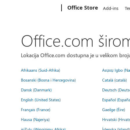
Microsoft
Office Store
Add-ins
Te
Office.com širo
Lokacija Office.com dostupna je u velikom broju
Afrikaans (Suid-Afrika)
Asụsụ Igbo (Naị
Bosanski (Bosna i Hercegovina)
Català (català)
Dansk (Danmark)
Deutsch (Deuts
English (United States)
Español (España
Français (France)
Gaeilge (Éire)
Hausa (Najeriya)
Hrvatski (Hrvat
isiZulu (iNingizimu Afrika)
Íslenska (ísland)