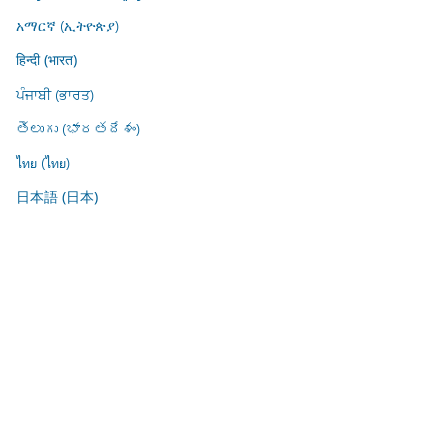
አማርኛ (ኢትዮጵያ)
हिन्दी (भारत)
ਪੰਜਾਬੀ (ਭਾਰਤ)
తెలుగు (భారతదేశం)
ไทย (ไทย)
日本語 (日本)