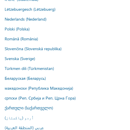
Lëtzebuergesch (Lëtzebuerg)
Nederlands (Nederland)
Polski (Polska)
Română (România)
Slovenčina (Slovenská republika)
Svenska (Sverige)
Türkmen dili (Türkmenistan)
Беларуская (Беларусь)
македонски (Република Македонија)
српски (Реп. Србија и Реп. Црна Гора)
ქართული (საქართველო)
اُردو (پاکستان)
عربي (المنطقة العربية)