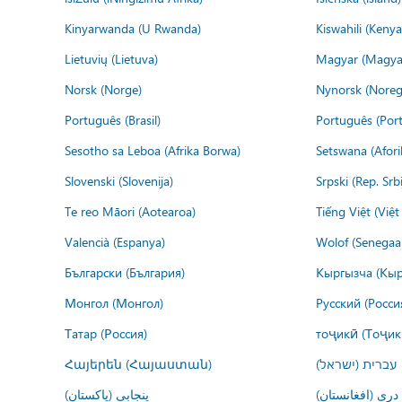
Kinyarwanda (U Rwanda)
Kiswahili (Kenya
Lietuvių (Lietuva)
Magyar (Magya
Norsk (Norge)
Nynorsk (Noreg
Português (Brasil)
Português (Port
Sesotho sa Leboa (Afrika Borwa)
Setswana (Afor
Slovenski (Slovenija)
Srpski (Rep. Srb
Te reo Māori (Aotearoa)
Tiếng Việt (Việ
Valencià (Espanya)
Wolof (Senegaal
Български (България)
Кыргызча (Кыр
Монгол (Монгол)
Русский (Росси
Татар (Россия)
тоҷикӣ (Тоҷик
Հայերեն (Հայաստան)
עברית (ישראל)
درى (افغانستان)
پنجابی (پاکستان)