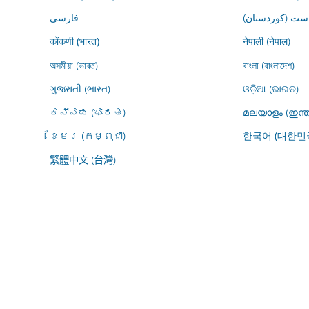
ڕاست (کوردستان
فارسى
नेपाली (नेपाल)
कोंकणी (भारत)
অসমীয়া (ভাৰত)
বাংলা (বাংলাদেশ)
ગુજરાતી (ભારત)
ଓଡ଼ିଆ (ଭାରତ)
ಕನ್ನಡ (ಭಾರತ)
മലയാളം (ഇന്ത
ខ្មែរ (កម្ពុជា)
한국어 (대한민
繁體中文 (台灣)