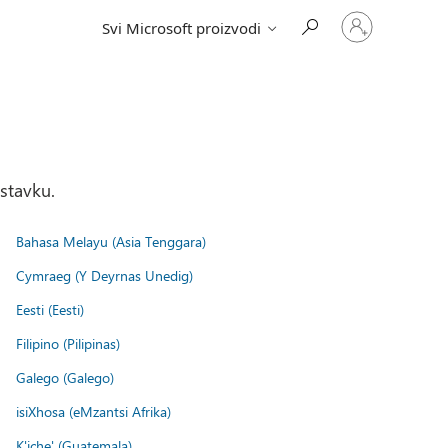
Prijavite
Svi Microsoft proizvodi
se
na
nalog
stavku.
Bahasa Melayu (Asia Tenggara)
Cymraeg (Y Deyrnas Unedig)
Eesti (Eesti)
Filipino (Pilipinas)
Galego (Galego)
isiXhosa (eMzantsi Afrika)
K'iche' (Guatemala)