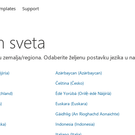
mplates
Support
m sveta
 zemalja/regiona. Odaberite željenu postavku jezika u na
jịrịa)
Azərbaycan (Azərbaycan)
Čeština (Česko)
chland)
Èdè Yorùbá (Orilẹ̀-èdè Nàìjíríà)
)
Euskara (Euskara)
Gàidhlig (An Rìoghachd Aonaichte)
ska)
Indonesia (Indonesia)
Italiano (Italia)