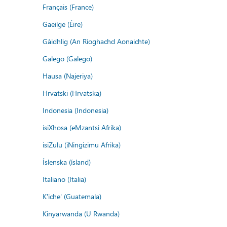
Français (France)
Gaeilge (Éire)
Gàidhlig (An Rìoghachd Aonaichte)
Galego (Galego)
Hausa (Najeriya)
Hrvatski (Hrvatska)
Indonesia (Indonesia)
isiXhosa (eMzantsi Afrika)
isiZulu (iNingizimu Afrika)
Íslenska (ísland)
Italiano (Italia)
K'iche' (Guatemala)
Kinyarwanda (U Rwanda)