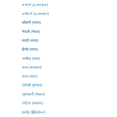
ትግርኛ (ኢትዮጵያ)
አማርኛ (ኢትዮጵያ)
कोंकणी (भारत)
नेपाली (नेपाल)
मराठी (भारत)
हिन्दी (भारत)
অসমীয়া (ভাৰত)
বাংলা (বাংলাদেশ)
বাংলা (ভারত)
ਪੰਜਾਬੀ (ਭਾਰਤ)
ગુજરાતી (ભારત)
ଓଡ଼ିଆ (ଭାରତ)
தமிழ் (இந்தியா)