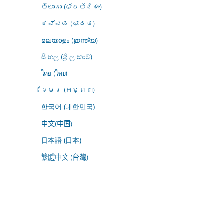
తెలుగు (భారతదేశం)
ಕನ್ನಡ (ಭಾರತ)
മലയാളം (ഇന്ത്യ)
සිංහල (ශ්‍රී ලංකාව)
ไทย (ไทย)
ខ្មែរ (កម្ពុជា)
한국어 (대한민국)
中文(中国)
日本語 (日本)
繁體中文 (台灣)