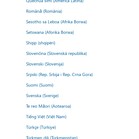
Quechua simi (America Latina)
Română (România)
Sesotho sa Leboa (Afrika Borwa)
Setswana (Aforika Borwa)
Shqip (shqipëri)
Slovenčina (Slovenská republika)
Slovenski (Slovenija)
Srpski (Rep. Srbija i Rep. Crna Gora)
Suomi (Suomi)
Svenska (Sverige)
Te reo Māori (Aotearoa)
Tiếng Việt (Việt Nam)
Türkçe (Türkiye)
Türkmen dili (Türkmenistan)