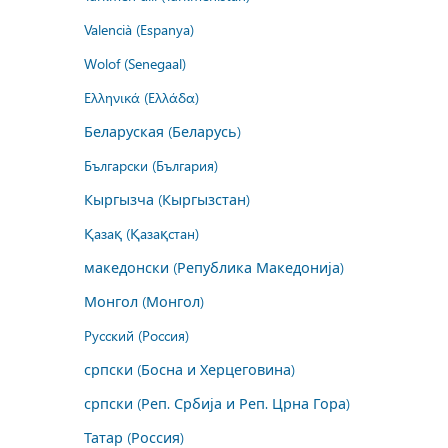
Valencià (Espanya)
Wolof (Senegaal)
Ελληνικά (Ελλάδα)
Беларуская (Беларусь)
Български (България)
Кыргызча (Кыргызстан)
Қазақ (Қазақстан)
македонски (Република Македонија)
Монгол (Монгол)
Русский (Россия)
српски (Босна и Херцеговина)
српски (Реп. Србија и Реп. Црна Гора)
Татар (Россия)