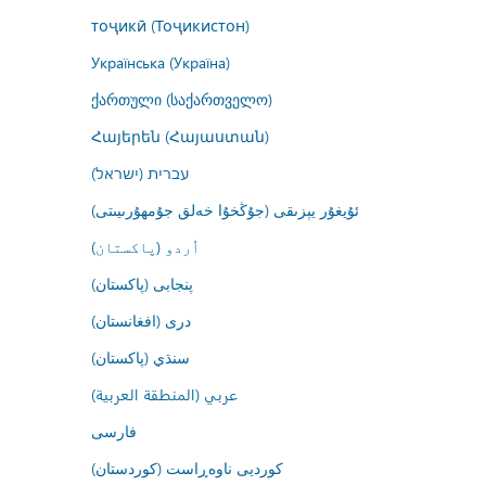
тоҷикӣ (Тоҷикистон)
Українська (Україна)
ქართული (საქართველო)
Հայերեն (Հայաստան)
עברית (ישראל)
ئۇيغۇر يېزىقى (جۇڭخۇا خەلق جۇمھۇرىيىتى)
اُردو (پاکستان)
پنجابی (پاکستان)
درى (افغانستان)
سنڌي (پاکستان)
عربي (المنطقة العربية)
فارسى
کوردیی ناوەڕاست (کوردستان)