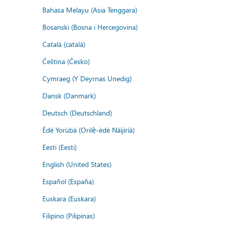
Bahasa Melayu (Asia Tenggara)
Bosanski (Bosna i Hercegovina)
Català (català)
Čeština (Česko)
Cymraeg (Y Deyrnas Unedig)
Dansk (Danmark)
Deutsch (Deutschland)
Èdè Yorùbá (Orilẹ̀-èdè Nàìjíríà)
Eesti (Eesti)
English (United States)
Español (España)
Euskara (Euskara)
Filipino (Pilipinas)