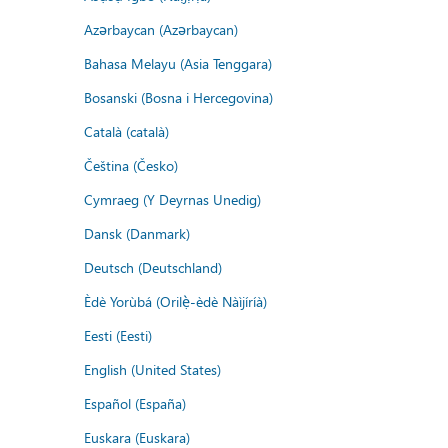
Azərbaycan (Azərbaycan)
Bahasa Melayu (Asia Tenggara)
Bosanski (Bosna i Hercegovina)
Català (català)
Čeština (Česko)
Cymraeg (Y Deyrnas Unedig)
Dansk (Danmark)
Deutsch (Deutschland)
Èdè Yorùbá (Orilẹ̀-èdè Nàìjíríà)
Eesti (Eesti)
English (United States)
Español (España)
Euskara (Euskara)