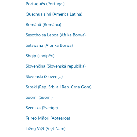
Português (Portugal)
Quechua simi (America Latina)
Română (România)
Sesotho sa Leboa (Afrika Borwa)
Setswana (Aforika Borwa)
Shqip (shqipëri)
Slovenčina (Slovenská republika)
Slovenski (Slovenija)
Srpski (Rep. Srbija i Rep. Crna Gora)
Suomi (Suomi)
Svenska (Sverige)
Te reo Māori (Aotearoa)
Tiếng Việt (Việt Nam)