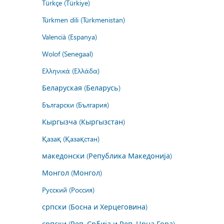
Türkçe (Türkiye)
Türkmen dili (Türkmenistan)
Valencià (Espanya)
Wolof (Senegaal)
Ελληνικά (Ελλάδα)
Беларуская (Беларусь)
Български (България)
Кыргызча (Кыргызстан)
Қазақ (Қазақстан)
македонски (Република Македонија)
Монгол (Монгол)
Русский (Россия)
српски (Босна и Херцеговина)
српски (Реп. Србија и Реп. Црна Гора)