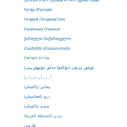
Татар (Россия)
тоҷикӣ (Тоҷикистон)
Українська (Україна)
ქართული (საქართველო)
Հայերեն (Հայաստան)
עברית (ישראל)
ئۇيغۇر يېزىقى (جۇڭخۇا خەلق جۇمھۇرىيىتى)
اُردو (پاکستان)
پنجابی (پاکستان)
درى (افغانستان)
سنڌي (پاکستان)
عربي (المنطقة العربية)
فارسى