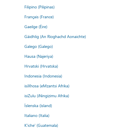
Filipino (Pilipinas)
Français (France)
Gaeilge (Éire)
Gàidhlig (An Rìoghachd Aonaichte)
Galego (Galego)
Hausa (Najeriya)
Hrvatski (Hrvatska)
Indonesia (Indonesia)
isiXhosa (eMzantsi Afrika)
isiZulu (iNingizimu Afrika)
Íslenska (ísland)
Italiano (Italia)
K'iche' (Guatemala)