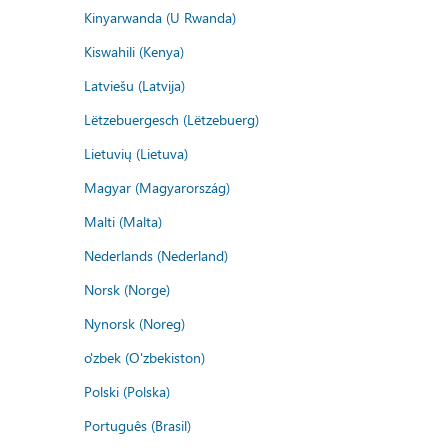
Kinyarwanda (U Rwanda)
Kiswahili (Kenya)
Latviešu (Latvija)
Lëtzebuergesch (Lëtzebuerg)
Lietuvių (Lietuva)
Magyar (Magyarország)
Malti (Malta)
Nederlands (Nederland)
Norsk (Norge)
Nynorsk (Noreg)
o'zbek (O'zbekiston)
Polski (Polska)
Português (Brasil)