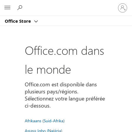
Connect
Microsoft
vous
à
Office Store
votre
compte
Office.com dans
le monde
Office.com est disponible dans
plusieurs pays/régions.
Sélectionnez votre langue préférée
ci-dessous.
Afrikaans (Suid-Afrika)
Asụsụ Igbo (Naịjịrịa)