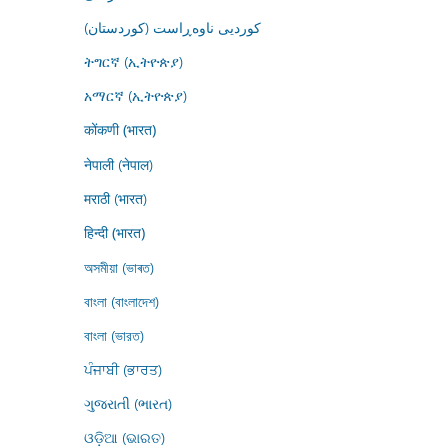
کوردیی ناوەڕاست (کوردستان)
ትግርኛ (ኢትዮጵያ)
አማርኛ (ኢትዮጵያ)
कोंकणी (भारत)
नेपाली (नेपाल)
मराठी (भारत)
हिन्दी (भारत)
অসমীয়া (ভাৰত)
বাংলা (বাংলাদেশ)
বাংলা (ভারত)
ਪੰਜਾਬੀ (ਭਾਰਤ)
ગુજરાતી (ભારત)
ଓଡ଼ିଆ (ଭାରତ)