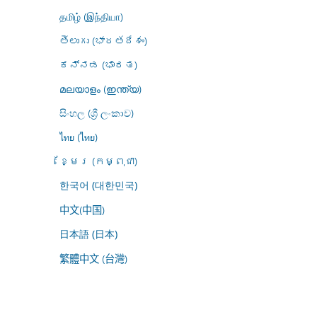
தமிழ் (இந்தியா)
తెలుగు (భారతదేశం)
ಕನ್ನಡ (ಭಾರತ)
മലയാളം (ഇന്ത്യ)
සිංහල (ශ්‍රී ලංකාව)
ไทย (ไทย)
ខ្មែរ (កម្ពុជា)
한국어 (대한민국)
中文(中国)
日本語 (日本)
繁體中文 (台灣)