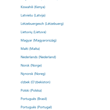
Kiswahili (Kenya)
Latviešu (Latvija)
Lëtzebuergesch (Lëtzebuerg)
Lietuvių (Lietuva)
Magyar (Magyarország)
Malti (Malta)
Nederlands (Nederland)
Norsk (Norge)
Nynorsk (Noreg)
o'zbek (O'zbekiston)
Polski (Polska)
Português (Brasil)
Português (Portugal)