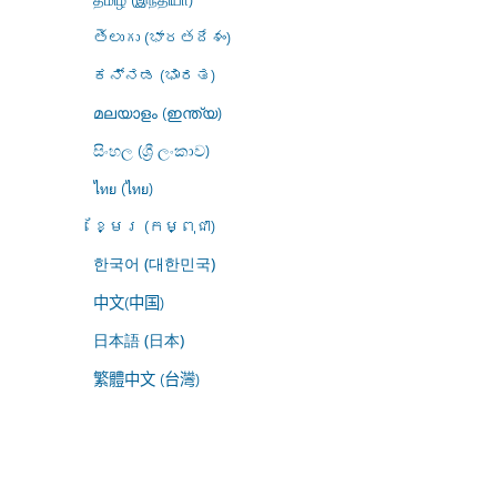
తెలుగు (భారతదేశం)
ಕನ್ನಡ (ಭಾರತ)
മലയാളം (ഇന്ത്യ)
සිංහල (ශ්‍රී ලංකාව)
ไทย (ไทย)
ខ្មែរ (កម្ពុជា)
한국어 (대한민국)
中文(中国)
日本語 (日本)
繁體中文 (台灣)