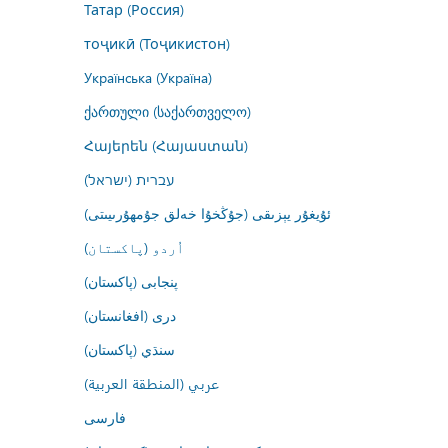
Татар (Россия)
тоҷикӣ (Тоҷикистон)
Українська (Україна)
ქართული (საქართველო)
Հայերեն (Հայաստան)
עברית (ישראל)
ئۇيغۇر يېزىقى (جۇڭخۇا خەلق جۇمھۇرىيىتى)
اُردو (پاکستان)
پنجابی (پاکستان)
درى (افغانستان)
سنڌي (پاکستان)
عربي (المنطقة العربية)
فارسى