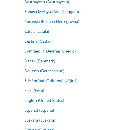
Azərbaycan (Azərbaycan)
Bahasa Melayu (Asia Tenggara)
Bosanski (Bosna i Hercegovina)
Català (català)
Čeština (Česko)
Cymraeg (Y Deyrnas Unedig)
Dansk (Danmark)
Deutsch (Deutschland)
Èdè Yorùbá (Orilẹ̀-èdè Nàìjíríà)
Eesti (Eesti)
English (United States)
Español (España)
Euskara (Euskara)
Filipino (Pilipinas)