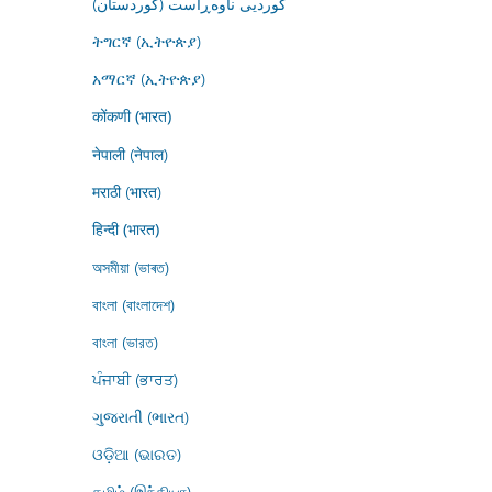
کوردیی ناوەڕاست (کوردستان)
ትግርኛ (ኢትዮጵያ)
አማርኛ (ኢትዮጵያ)
कोंकणी (भारत)
नेपाली (नेपाल)
मराठी (भारत)
हिन्दी (भारत)
অসমীয়া (ভাৰত)
বাংলা (বাংলাদেশ)
বাংলা (ভারত)
ਪੰਜਾਬੀ (ਭਾਰਤ)
ગુજરાતી (ભારત)
ଓଡ଼ିଆ (ଭାରତ)
தமிழ் (இந்தியா)