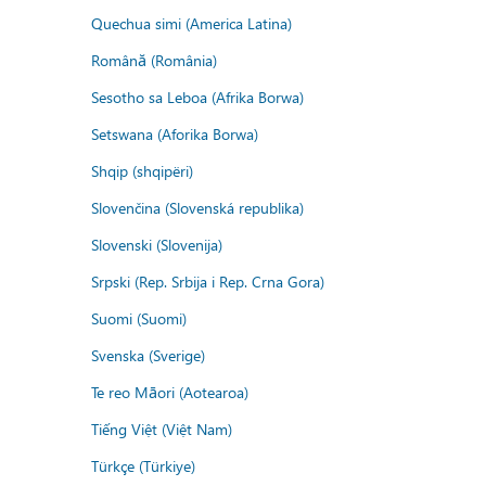
Quechua simi (America Latina)
Română (România)
Sesotho sa Leboa (Afrika Borwa)
Setswana (Aforika Borwa)
Shqip (shqipëri)
Slovenčina (Slovenská republika)
Slovenski (Slovenija)
Srpski (Rep. Srbija i Rep. Crna Gora)
Suomi (Suomi)
Svenska (Sverige)
Te reo Māori (Aotearoa)
Tiếng Việt (Việt Nam)
Türkçe (Türkiye)