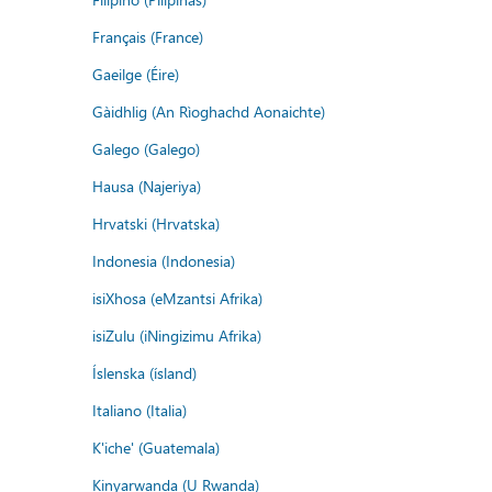
Français (France)
Gaeilge (Éire)
Gàidhlig (An Rìoghachd Aonaichte)
Galego (Galego)
Hausa (Najeriya)
Hrvatski (Hrvatska)
Indonesia (Indonesia)
isiXhosa (eMzantsi Afrika)
isiZulu (iNingizimu Afrika)
Íslenska (ísland)
Italiano (Italia)
K'iche' (Guatemala)
Kinyarwanda (U Rwanda)