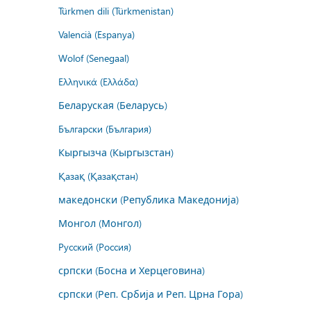
Türkmen dili (Türkmenistan)
Valencià (Espanya)
Wolof (Senegaal)
Ελληνικά (Ελλάδα)
Беларуская (Беларусь)
Български (България)
Кыргызча (Кыргызстан)
Қазақ (Қазақстан)
македонски (Република Македонија)
Монгол (Монгол)
Русский (Россия)
српски (Босна и Херцеговина)
српски (Реп. Србија и Реп. Црна Гора)