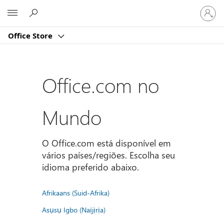
Entre
Microsoft
em
sua
Office Store
conta
Office.com no
Mundo
O Office.com está disponível em
vários países/regiões. Escolha seu
idioma preferido abaixo.
Afrikaans (Suid-Afrika)
Asụsụ Igbo (Naịjịrịa)