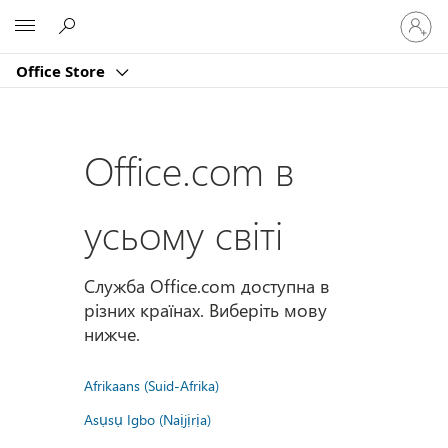
Увійдіт
Microsoft
у
свій
Office Store
обліко
запис
Office.com в
усьому світі
Служба Office.com доступна в
різних країнах. Виберіть мову
нижче.
Afrikaans (Suid-Afrika)
Asụsụ Igbo (Naịjịrịa)