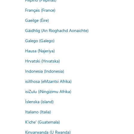
Français (France)
Gaeilge (Éire)
Gàidhlig (An Rìoghachd Aonaichte)
Galego (Galego)
Hausa (Najeriya)
Hrvatski (Hrvatska)
Indonesia (Indonesia)
isiXhosa (eMzantsi Afrika)
isiZulu (iNingizimu Afrika)
Íslenska (ísland)
Italiano (Italia)
K'iche' (Guatemala)
Kinyarwanda (U Rwanda)