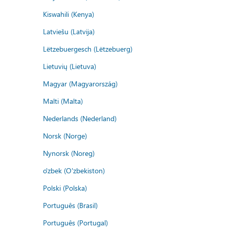
Kiswahili (Kenya)
Latviešu (Latvija)
Lëtzebuergesch (Lëtzebuerg)
Lietuvių (Lietuva)
Magyar (Magyarország)
Malti (Malta)
Nederlands (Nederland)
Norsk (Norge)
Nynorsk (Noreg)
o'zbek (O'zbekiston)
Polski (Polska)
Português (Brasil)
Português (Portugal)