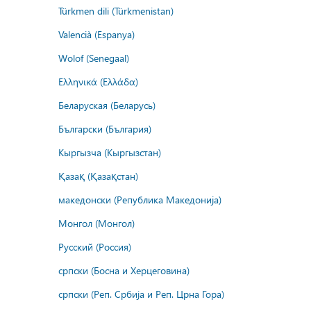
Türkmen dili (Türkmenistan)
Valencià (Espanya)
Wolof (Senegaal)
Ελληνικά (Ελλάδα)
Беларуская (Беларусь)
Български (България)
Кыргызча (Кыргызстан)
Қазақ (Қазақстан)
македонски (Република Македонија)
Монгол (Монгол)
Русский (Россия)
српски (Босна и Херцеговина)
српски (Реп. Србија и Реп. Црна Гора)