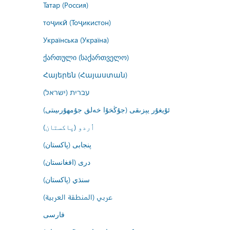
Татар (Россия)
тоҷикӣ (Тоҷикистон)
Українська (Україна)
ქართული (საქართველო)
Հայերեն (Հայաստան)
עברית (ישראל)
ئۇيغۇر يېزىقى (جۇڭخۇا خەلق جۇمھۇرىيىتى)
اُردو (پاکستان)
پنجابی (پاکستان)
درى (افغانستان)
سنڌي (پاکستان)
عربي (المنطقة العربية)
فارسى