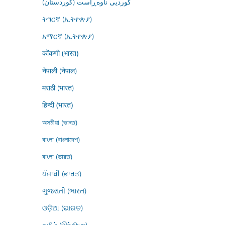
کوردیی ناوەڕاست (کوردستان)
ትግርኛ (ኢትዮጵያ)
አማርኛ (ኢትዮጵያ)
कोंकणी (भारत)
नेपाली (नेपाल)
मराठी (भारत)
हिन्दी (भारत)
অসমীয়া (ভাৰত)
বাংলা (বাংলাদেশ)
বাংলা (ভারত)
ਪੰਜਾਬੀ (ਭਾਰਤ)
ગુજરાતી (ભારત)
ଓଡ଼ିଆ (ଭାରତ)
தமிழ் (இந்தியா)