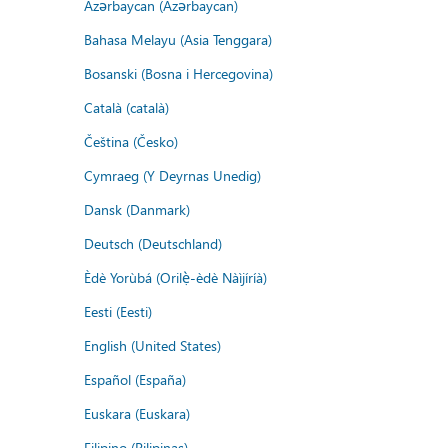
Azərbaycan (Azərbaycan)
Bahasa Melayu (Asia Tenggara)
Bosanski (Bosna i Hercegovina)
Català (català)
Čeština (Česko)
Cymraeg (Y Deyrnas Unedig)
Dansk (Danmark)
Deutsch (Deutschland)
Èdè Yorùbá (Orilẹ̀-èdè Nàìjíríà)
Eesti (Eesti)
English (United States)
Español (España)
Euskara (Euskara)
Filipino (Pilipinas)