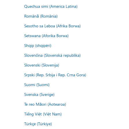
Quechua simi (America Latina)
Română (România)
Sesotho sa Leboa (Afrika Borwa)
Setswana (Aforika Borwa)
Shqip (shqipëri)
Slovenčina (Slovenská republika)
Slovenski (Slovenija)
Srpski (Rep. Srbija i Rep. Crna Gora)
Suomi (Suomi)
Svenska (Sverige)
Te reo Māori (Aotearoa)
Tiếng Việt (Việt Nam)
Türkçe (Türkiye)