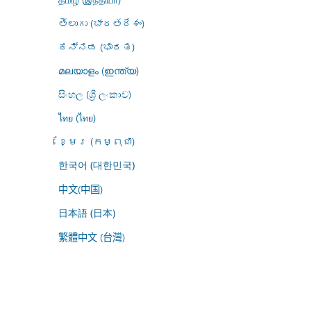
తెలుగు (భారతదేశం)
ಕನ್ನಡ (ಭಾರತ)
മലയാളം (ഇന്ത്യ)
සිංහල (ශ්‍රී ලංකාව)
ไทย (ไทย)
ខ្មែរ (កម្ពុជា)
한국어 (대한민국)
中文(中国)
日本語 (日本)
繁體中文 (台灣)